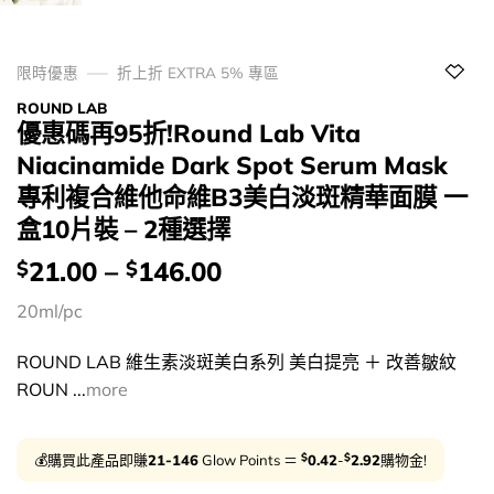
限時優惠
折上折 EXTRA 5% 專區
ROUND LAB
優惠碼再95折!Round Lab Vita
Niacinamide Dark Spot Serum Mask
專利複合維他命維B3美白淡斑精華面膜 一
盒10片裝 – 2種選擇
價
21.00
–
146.00
$
$
錢：
20ml/pc
ROUND LAB 維生素淡斑美白系列 美白提亮 ＋ 改善皺紋
ROUN ...
more
$
$
💰購買此產品即賺
21-146
Glow Points ＝
0.42
-
2.92
購物金!