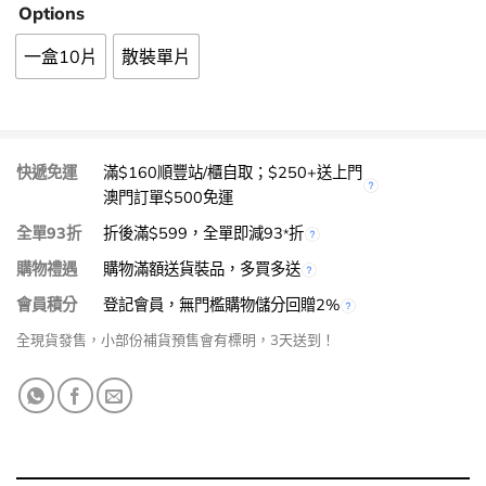
Options
一盒10片
散裝單片
快遞免運
滿$160順豐站/櫃自取；$250+送上門
澳門訂單$500免運
全單93折
折後滿$599，全單即減93
折
*
購物禮遇
購物滿額送貨裝品，多買多送
會員積分
登記會員，無門檻購物儲分回贈2%
全現貨發售，小部份補貨預售會有標明，3天送到！