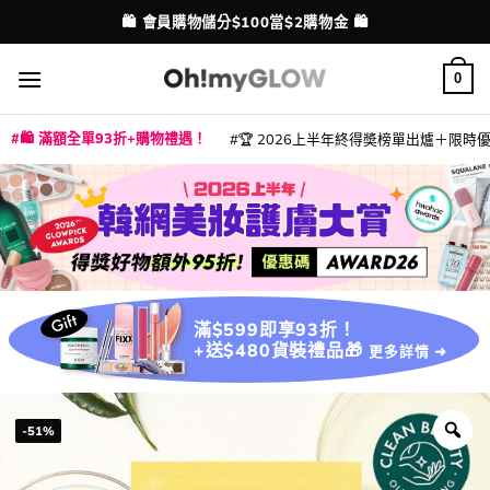
Skip
💳 支援消費券、FPS、八達通、PAYME、信用卡付款
配送港澳
to
content
0
🛍️ 滿額全單93折+購物禮遇！
🏆 2026上半年終得奬榜單出爐＋限時優惠
|
|
|
|
|
|
|
|
|
|
|
|
|
|
滿$599即享93折！
+送$480貨裝禮品🎁
更多詳情 ➜
-51%