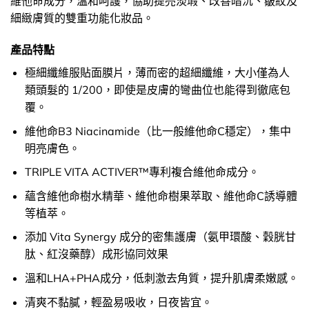
維他命成分，溫和呵護，協助提亮淡瑕、改善暗沉、皺紋及
細緻膚質的雙重功能化妝品。
產品特點
極細纖維服貼面膜片，薄而密的超細纖維，大小僅為人
類頭髮的 1/200，即使是皮膚的彎曲位也能得到徹底包
覆。
維他命B3 Niacinamide（比一般維他命C穩定），集中
明亮膚色。
TRIPLE VITA ACTIVER™專利複合維他命成分。
蘊含維他命樹水精華、維他命樹果萃取、維他命C誘導體
等植萃。
添加 Vita Synergy 成分的密集護膚（氨甲環酸、穀胱甘
肽、紅沒藥醇）成形協同效果
溫和LHA+PHA成分，低刺激去角質，提升肌膚柔嫩感。
清爽不黏膩，輕盈易吸收，日夜皆宜。