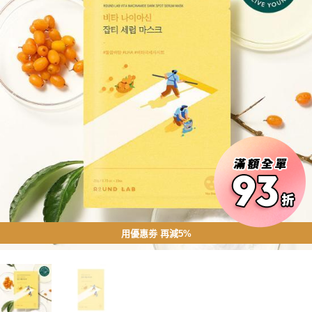
用優惠劵 再減5%