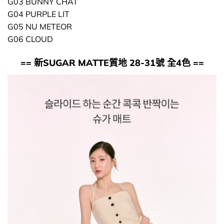
G03 BUNNY CHAT
G04 PURPLE LIT
G05 NU METEOR
G06 CLOUD
== 新SUGAR MATTE質地 28-31號 全4色 ==