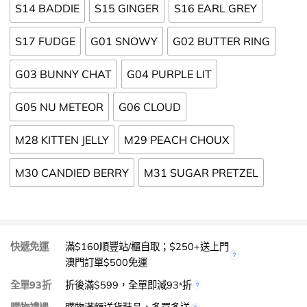
S14 BADDIE
S15 GINGER
S16 EARL GREY
S17 FUDGE
G01 SNOWY
G02 BUTTER RING
G03 BUNNY CHAT
G04 PURPLE LIT
G05 NU METEOR
G06 CLOUD
M28 KITTEN JELLY
M29 PEACH CHOUX
M30 CANDIED BERRY
M31 SUGAR PRETZEL
快遞免運
滿$160順豐站/櫃自取；$250+送上門
澳門訂單$500免運
全單93折
折後滿$599，全單即減93
折
*