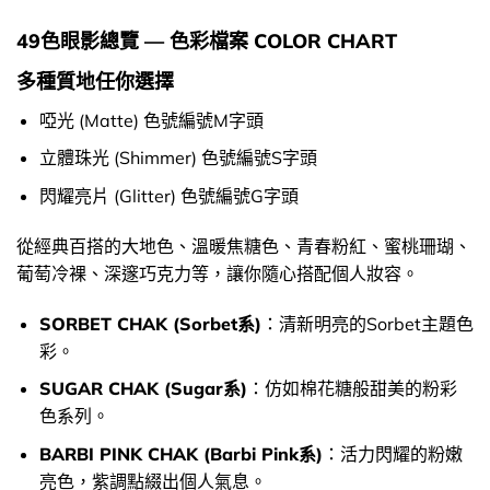
49色眼影總覽 — 色彩檔案 COLOR CHART
多種質地任你選擇
啞光 (Matte) 色號編號M字頭
立體珠光 (Shimmer) 色號編號S字頭
閃耀亮片 (Glitter) 色號編號G字頭
從經典百搭的大地色、溫暖焦糖色、青春粉紅、蜜桃珊瑚、
葡萄冷裸、深邃巧克力等，讓你隨心搭配個人妝容。
SORBET CHAK (Sorbet系)
：清新明亮的Sorbet主題色
彩。
SUGAR CHAK (Sugar系)
：仿如棉花糖般甜美的粉彩
色系列。
BARBI PINK CHAK (Barbi Pink系)
：活力閃耀的粉嫩
亮色，紫調點綴出個人氣息。