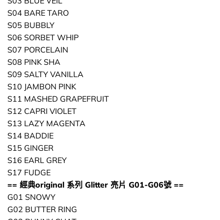
S03 BLUE VEIL
S04 BARE TARO
S05 BUBBLY
S06 SORBET WHIP
S07 PORCELAIN
S08 PINK SHA
S09 SALTY VANILLA
S10 JAMBON PINK
S11 MASHED GRAPEFRUIT
S12 CAPRI VIOLET
S13 LAZY MAGENTA
S14 BADDIE
S15 GINGER
S16 EARL GREY
S17 FUDGE
== 經典original 系列 Glitter 亮片 G01-G06號 ==
G01 SNOWY
G02 BUTTER RING