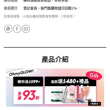
購物禮遇
購物滿額送貨裝品，多買多送
會員積分
登記會員，無門檻購物儲分回贈2%
全現貨發售，小部份補貨預售會有標明，3天送到！
產品介紹