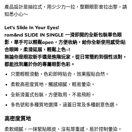
產品設計是抽拉式，用少少力一拉，整顆眼影會拉出黎，請
知悉小心～
Let’s Slide In Your Eyes!
rom&nd SLIDE IN SINGLE 一滑即開的全新包裝單色眼
影，單手可以輕鬆open，方便收納，給你全新使用感受!貼
合眼眸，柔滑延展，輕鬆上色~!
無論你是眼妝新手還是進階玩家，從日常簡約到個性派對，
都能找到屬於你的專屬眼影色彩。
只需輕輕滑動，色彩即時貼合，效果服貼自然。
柔軟高密度質地，觸感細膩，輕易暈染。
全新滑蓋式包裝，方便取用，不易飛粉。
多色號和多種質地選擇，涵蓋日常及多種創意色選。
高密度質地
柔軟細膩，一抹緊貼眼皮，沒有厚重感，易於控制暈染。