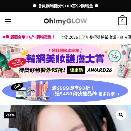
Skip
💳 支援消費券、FPS、八達通、PAYME、信用卡付款
配送港澳
to
content
0
🛍️ 滿額全單93折+購物禮遇！
🏆 2026上半年終得奬榜單出爐＋限時優惠
|
|
|
|
|
|
|
|
|
|
|
|
|
|
滿$599即享93折！
+送$480貨裝禮品🎁
更多詳情 ➜
-34%