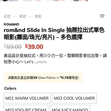
彩妝
眼妝
眼影
ROM&ND
rom&nd Slide In Single 抽屜拉出式單色
眼影(霧面/珠光/亮片) – 多色選擇
價
Original
Current
59.00
39.00
$
$
錢：
price
price
產品設計是抽拉式，用少少力一拉，整顆眼影會拉出黎，請
was:
is:
知悉小心～ Let's ...
more
$59.00.
$39.00.
$
💰購買此產品即賺
39
Glow Points ＝
0.78
購物金!
Colors
M01 WARM VOLUMER
M02 COOL VOLUMER
M03 YOGURT CREAM
M04 JUICY MANGO