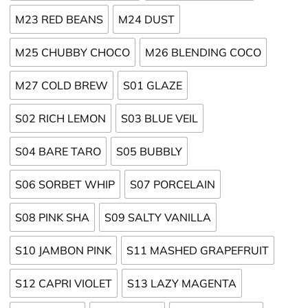
M23 RED BEANS
M24 DUST
M25 CHUBBY CHOCO
M26 BLENDING COCO
M27 COLD BREW
S01 GLAZE
S02 RICH LEMON
S03 BLUE VEIL
S04 BARE TARO
S05 BUBBLY
S06 SORBET WHIP
S07 PORCELAIN
S08 PINK SHA
S09 SALTY VANILLA
S10 JAMBON PINK
S11 MASHED GRAPEFRUIT
S12 CAPRI VIOLET
S13 LAZY MAGENTA