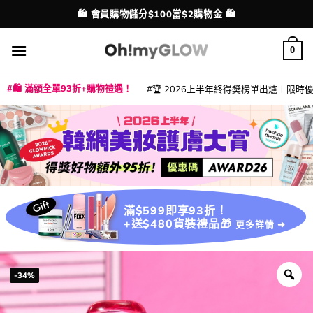
Skip
💳 支援消費券、FPS、八達通、PAYME、信用卡付款
配送港澳
to
content
0
🛍️ 滿額全單93折+購物禮遇！
🏆 2026上半年終得奬榜單出爐＋限時優惠
|
|
|
|
|
|
|
|
|
|
|
|
|
|
滿$599即享93折！
+送$480貨裝禮品🎁
更多詳情 ➜
-34%