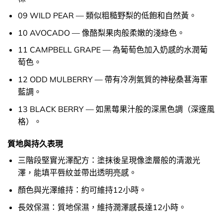
09 WILD PEAR — 類似粗糙野梨的低飽和自然黃。
10 AVOCADO — 像酪梨果肉般柔嫩的淺綠色。
11 CAMPBELL GRAPE — 為葡萄色加入奶感的水潤葡
萄色。
12 ODD MULBERRY — 帶有冷冽氣質的神秘桑葚海軍
藍調。
13 BLACK BERRY — 如黑莓果汁般的深黑色調（深邃風
格）。
質地與持久表現
三階段堅實光澤配方：塗抹後呈現像塗層般的清澈光
澤，能填平唇紋並帶出透明亮感。
顏色與光澤維持：約可維持12小時。
長效保濕：質地保濕，維持潤澤感長達12小時。