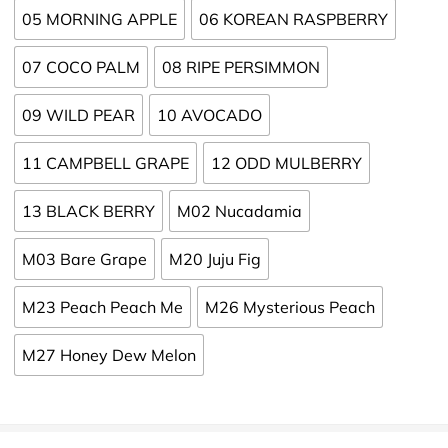
05 MORNING APPLE
06 KOREAN RASPBERRY
07 COCO PALM
08 RIPE PERSIMMON
09 WILD PEAR
10 AVOCADO
11 CAMPBELL GRAPE
12 ODD MULBERRY
13 BLACK BERRY
M02 Nucadamia
M03 Bare Grape
M20 Juju Fig
M23 Peach Peach Me
M26 Mysterious Peach
M27 Honey Dew Melon