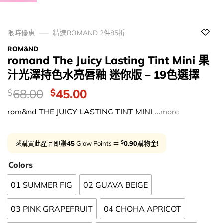
限時優惠
精選ROMAND 2件85折
ROM&ND
romand The Juicy Lasting Tint Mini 果
汁光澤持色水亮唇釉 迷你版 – 19色選擇
價
Original
Current
68.00
45.00
$
$
錢：
price
price
rom&nd THE JUICY LASTING TINT MINI ...
more
was:
is:
$68.00.
$45.00.
$
💰購買此產品即賺
45
Glow Points ＝
0.90
購物金!
Colors
01 SUMMER FIG
02 GUAVA BEIGE
03 PINK GRAPEFRUIT
04 CHOHA APRICOT