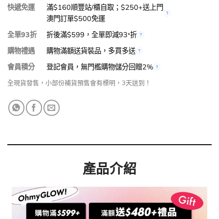
快遞免運
滿$160順豐站/櫃自取；$250+送上門
澳門訂單$500免運
全單93折
折後滿$599，全單即減93
折
*
購物禮遇
購物滿額送貨裝品，多買多送
會員積分
登記會員，無門檻購物儲分回贈2%
全現貨發售，小部份補貨預售會有標明，3天送到！
產品介紹