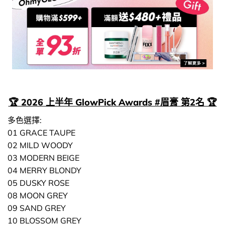
🏆 2026 上半年 GlowPick Awards #眉膏 第2名 🏆
多色選擇:
01 GRACE TAUPE
02 MILD WOODY
03 MODERN BEIGE
04 MERRY BLONDY
05 DUSKY ROSE
08 MOON GREY
09 SAND GREY
10 BLOSSOM GREY