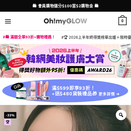
Skip
💳 支援消費券、FPS、八達通、PAYME、信用卡付款
配送港澳
to
content
0
🛍️ 滿額全單93折+購物禮遇！
🏆 2026上半年終得奬榜單出爐＋限時優惠
|
|
|
|
|
|
|
|
|
|
|
|
|
|
滿$599即享93折！
+送$480貨裝禮品🎁
更多詳情 ➜
-33%
🏆