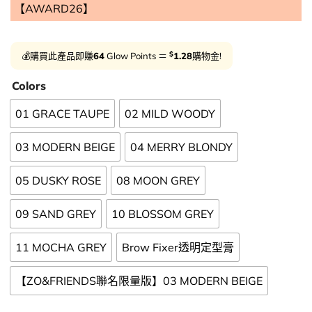
【AWARD26】
$
💰購買此產品即賺
64
Glow Points ＝
1.28
購物金!
Colors
01 GRACE TAUPE
02 MILD WOODY
03 MODERN BEIGE
04 MERRY BLONDY
05 DUSKY ROSE
08 MOON GREY
09 SAND GREY
10 BLOSSOM GREY
11 MOCHA GREY
Brow Fixer透明定型膏
【ZO&FRIENDS聯名限量版】03 MODERN BEIGE