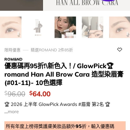
限時優惠
精選ROMAND 2件85折
ROM&ND
優惠碼再95折!\新色入！/ GlowPick🏆
romand Han All Brow Cara 造型染眉膏
(#01-11)- 10色選擇
價
Original
Current
96.00
64.00
$
$
錢：
price
price
🏆 2026 上半年 GlowPick Awards #眉膏 第2名 🏆
was:
is:
...
more
$96.00.
$64.00.
所有年度上榜得獎護膚美妝品額外𝟵𝟱折，輸入優惠碼