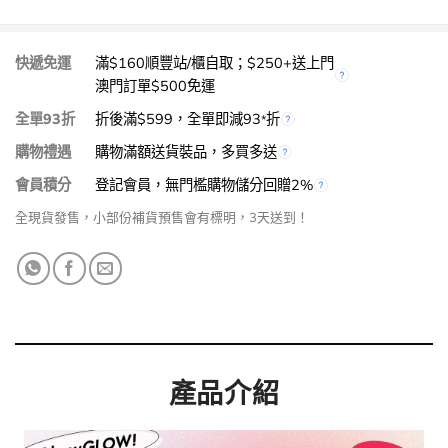
快遞免運
滿$160順豐站/櫃自取；$250+送上門
澳門訂單$500免運
全單93折
折後滿$599，全單即減93
折
*
購物禮遇
購物滿額送貨裝品，多買多送
會員積分
登記會員，無門檻購物儲分回贈2%
全現貨發售，小部份補貨預售會有標明，3天送到！
產品介紹