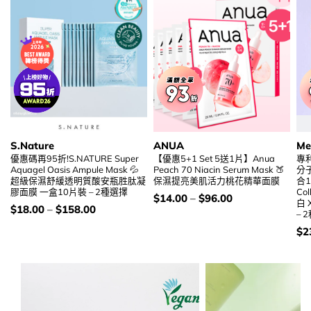
S.Nature
ANUA
Me
優惠碼再95折!S.NATURE Super
【優惠5+1 Set 5送1片】Anua
專利
Aquagel Oasis Ampule Mask 💦
Peach 70 Niacin Serum Mask 🍑
分
超級保濕舒緩透明質酸安瓶胜肽凝
保濕提亮美肌活力桃花精華面膜
合1
膠面膜 一盒10片裝 – 2種選擇
Co
價
$
14.00
–
$
96.00
白
錢：
價
$
18.00
–
$
158.00
– 
錢：
價
$
2
錢