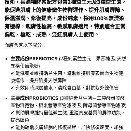
技術，其酒糟酵素配方包含2種益生元及3種益生菌，
能促進肌膚上的健康微生物群運作、提升肌膚屏障、
保濕滋潤、修復提亮。成份純素，採用100%無漂染
有機棉，親膚性極高。敏感肌膚適用，特別適合正常
偏乾、極乾、成熟、泛紅肌膚人士使用。
面膜含有以下成分：
主要成份PREBIOTICS
(2種純素益生元 – 果寡糖 及 天然
異構化葡聚糖)
✔ 能滋養並維持活益生菌，幫助維持肌膚表面微生物健
康運作，提升肌膚天然屏障
✔ 有效即時深層補水，清除自由基，對抗紫外線傷害
主要成份PROBIOTICS
(3種純素益生菌 – 二裂酵母發酵
產物溶孢物、稻米發酵產物濾液 及 酵母菌發酵產物濾液)
✔ 幫助肌膚維持最佳微生態, 重建真皮基質的屏障功能，
提亮膚色
✔ 能夠輔助皮膚細胞的修復過程，加快修復速度，加強