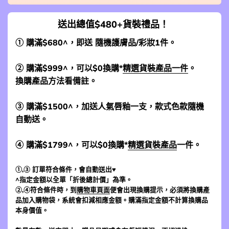
送出總值$480+貨裝禮品！
① 購滿$680^，即送 隨機護膚品/彩妝1件。
② 購滿$999^，可以$0換購*
精選貨裝產品一件
。
換購產品方法看備註。
③ 購滿$1500^，加送人氣唇釉一支，款式色款隨機
自動送。
④ 購滿$1799^，可以$0換購*
精選貨裝產品
一件。
①,③ 訂單符合條件，會自動送出♥
^指定金額以全單「折後總計價」為準。
②,④符合條件時，到
購物車頁面
便會出現換購提示，必須將換購產
品加入購物袋，系統會扣減相應金額。購滿指定金額不計算換購品
本身價值。