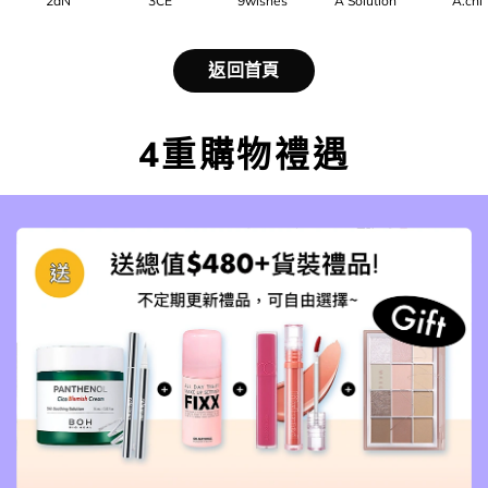
2aN
3CE
9wishes
A Solution
A.chi
返回首頁
4重購物禮遇