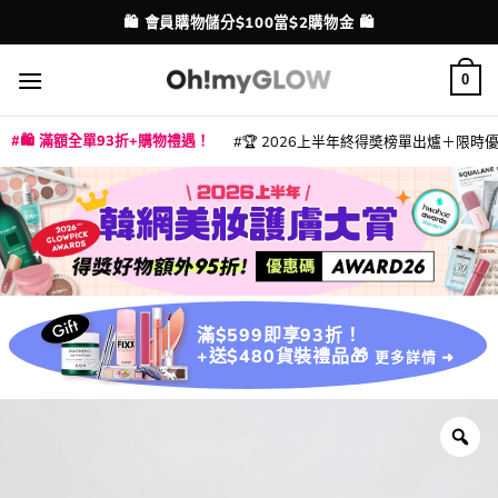
Skip
🛍️ 會員購物儲分$100當$2購物金 🛍️
配送港澳
to
content
0
🛍️ 滿額全單93折+購物禮遇！
🏆 2026上半年終得奬榜單出爐＋限時優惠
|
|
|
|
|
|
|
|
|
|
|
|
|
|
滿$599即享93折！
+送$480貨裝禮品🎁
更多詳情 ➜