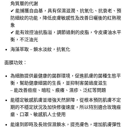
角質層的代謝
✔ 能捕獲自由基，具有保濕滋潤、抗氧化、抗衰老、預
防細紋的功能，降低皮膚敏感性及改善日曬後的紅熱現
象
✔ 能有效控油抗脂溢，調節過剩的皮脂，令皮膚油水平
衡，不泛油光
海藻萃取 – 鎖水淡紋，抗氧化
面膜功效：
為細胞提供最健康的菌群環境，促進肌膚的菌種生態平
衡，幫助健康細菌的生長，並抑制害菌過度滋生
– 能改善痘痘、暗粒、痕癢、濕疹、泛紅等問題
能穩定敏感肌膚並增強天然屏障，從根本預防肌膚不定
期的不穩定狀況及加快修復速度，所以特別適合玫瑰痤
瘡、口罩、敏感肌人士使用
能達到即時及長效保濕鎖水，提亮膚色，增加肌膚彈性