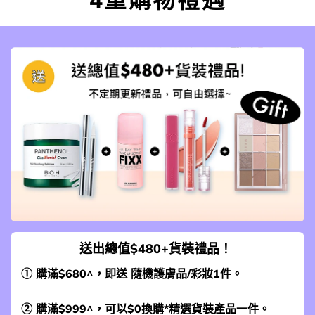
送出總值$480+貨裝禮品！
① 購滿$680^，即送 隨機護膚品/彩妝1件。
② 購滿$999^，可以$0換購*
精選貨裝產品一件
。