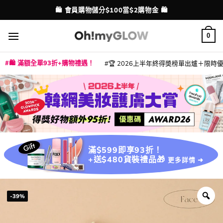
Skip
🛍️ 會員購物儲分$100當$2購物金 🛍️
配送港澳
to
content
0
🛍️ 滿額全單93折+購物禮遇！
🏆 2026上半年終得奬榜單出爐＋限時優惠
|
|
|
|
|
|
|
|
|
|
|
|
|
|
滿$599即享93折！
+送$480貨裝禮品🎁
更多詳情 ➜
-39%