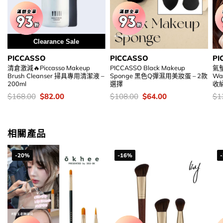
Clearance Sale
PICCASSO
PICCASSO
PI
清倉激減🔥Piccasso Makeup
PICCASSO Black Makeup
氣墊
Brush Cleanser 掃具專用清潔液 –
Sponge 黑色Q彈濕用美妝蛋 – 2款
Wa
200ml
選擇
收
價
Original
Current
價
Original
Current
價
$
168.00
$
82.00
$
108.00
$
64.00
$
1
錢：
price
price
錢：
price
price
錢
was:
is:
was:
is:
$168.00.
$82.00.
$108.00.
$64.00.
相關產品
-20%
-16%