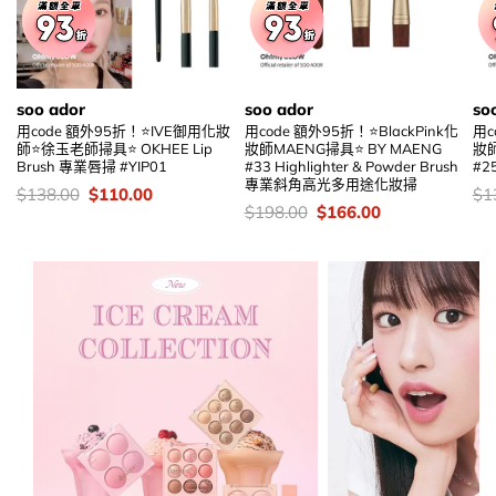
soo ador
soo ador
so
用code 額外95折！⭐IVE御用化妝
用code 額外95折！⭐BlackPink化
用c
師⭐徐玉老師掃具⭐ OKHEE Lip
妝師MAENG掃具⭐ BY MAENG
妝師
Brush 專業唇掃 #YIP01
#33 Highlighter & Powder Brush
#2
專業斜角高光多用途化妝掃
價
Original
Current
價
$
138.00
$
110.00
$
1
錢：
price
price
錢
價
Original
Current
$
198.00
$
166.00
was:
is:
錢：
price
price
$138.00.
$110.00.
was:
is:
$198.00.
$166.00.