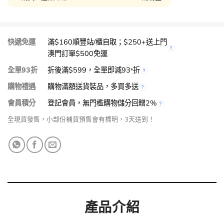
快遞免運
滿$160順豐站/櫃自取；$250+送上門
澳門訂單$500免運
全單93折
折後滿$599，全單即減93
折
*
購物禮遇
購物滿額送貨裝品，多買多送
會員積分
登記會員，無門檻購物儲分回贈2%
全現貨發售，小部份補貨預售會有標明，3天送到！
產品介紹