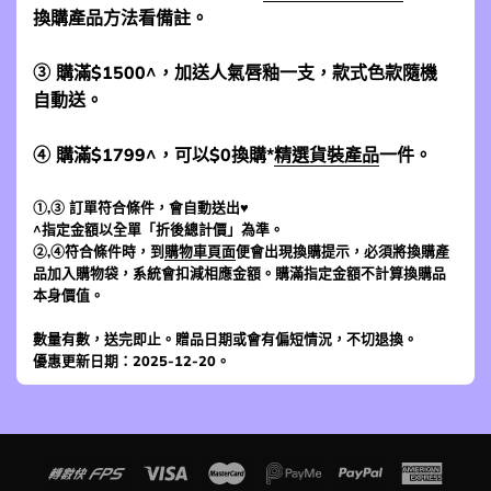
換購產品方法看備註。
③ 購滿$1500^，加送人氣唇釉一支，款式色款隨機
自動送。
④ 購滿$1799^，可以$0換購*
精選貨裝產品
一件。
①,③ 訂單符合條件，會自動送出♥
^指定金額以全單「折後總計價」為準。
②,④符合條件時，到
購物車頁面
便會出現換購提示，必須將換購產
品加入購物袋，系統會扣減相應金額。購滿指定金額不計算換購品
本身價值。
數量有數，送完即止。贈品日期或會有偏短情況，不切退換。
優惠更新日期：2025-12-20。