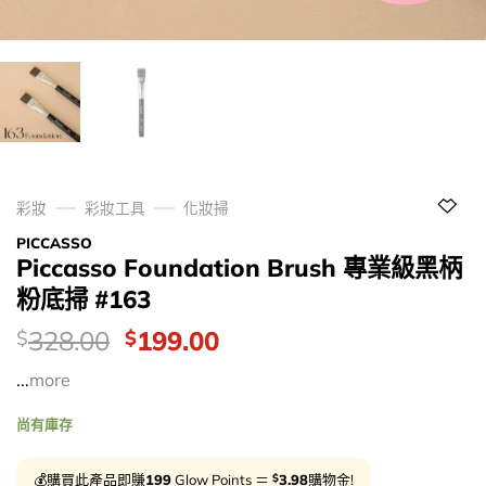
彩妝
彩妝工具
化妝掃
PICCASSO
Piccasso Foundation Brush 專業級黑柄
粉底掃 #163
價
Original
Current
328.00
199.00
$
$
錢：
price
price
...
more
was:
is:
$328.00.
$199.00.
尚有庫存
$
💰購買此產品即賺
199
Glow Points ＝
3.98
購物金!