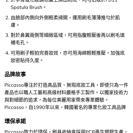
Spatula Brush。
由臉部內側向外側輕柔掃開，運用刷毛薄薄推勻於肌
膚。
對於鼻翼兩側等細緻區域，可用指腹輕壓後再以刷毛填
補毛孔。
可用刷子輕拍完善妝效，亦可用海綿輕輕推壓，加強底
妝密貼持久度。
品牌故事
Piccasso專注於打造高品質、無瑕底妝工具，即使只為一件
產品也以職人工藝和高級材料嚴格手工製作。以獨家技術力
與對細節的追求，為每位美麗用家帶來專業體驗。
Piccasso，自1990年以來，韓國著名的專業化妝工具品牌
環保承諾
Piccasso致力於環保，刷具收納盒採用PCR再生塑膠生產，