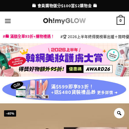
Skip
💳 支援消費券、FPS、八達通、PAYME、信用卡付款
配送港澳
to
content
0
🛍️ 滿額全單93折+購物禮遇！
🏆 2026上半年終得奬榜單出爐＋限時優惠
|
|
|
|
|
|
|
|
|
|
|
|
|
|
滿$599即享93折！
+送$480貨裝禮品🎁
更多詳情 ➜
-40%