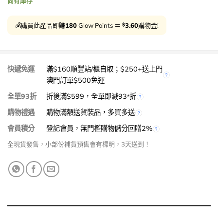
尚有庫存
$
💰購買此產品即賺
180
Glow Points ＝
3.60
購物金!
快遞免運
滿$160順豐站/櫃自取；$250+送上門
澳門訂單$500免運
全單93折
折後滿$599，全單即減93
折
*
購物禮遇
購物滿額送貨裝品，多買多送
會員積分
登記會員，無門檻購物儲分回贈2%
全現貨發售，小部份補貨預售會有標明，3天送到！