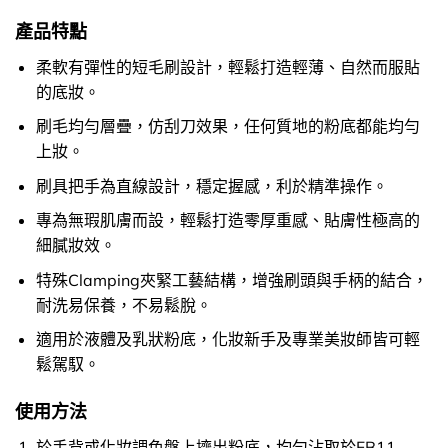
產品特點
柔軟有彈性的短毛刷設計，輕鬆打造輕薄、自然而服貼
的底妝。
刷毛均勻層疊，仿刮刀效果，任何質地的粉底都能均勻
上妝。
刷具把手為直線設計，穩定握感，利於精準操作。
專為無瑕肌膚而設，輕鬆打造零厚重感、貼膚性極高的
細膩妝效。
特殊Clamping夾緊工藝結構，增強刷頭與手柄的結合，
耐洗易保養，不易鬆脫。
適用於液體及乳狀粉底，化妝新手及專業美妝師皆可輕
鬆駕馭。
使用方法
於手背或化妝調色盤上擠出粉底，均勻沾取於FB11