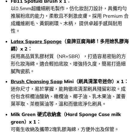
FB11 Spatula Brush x 1：
以0.5mm超纖細刷毛製作，仿化妝刮刀設計，具備均勻
推展粉底的能力，柔軟且不刺激皮膚。採用 Premium 合
成纖維刷毛、黃銅刷環、木柄， 提供卓越手感與耐用
性。
Latex Square Sponge
（皇牌豆腐海綿！多用途乳膠海
綿）x 2：
採用高品質乳膠材質（NR+SBR），打造容易密貼的方
形化妝海綿。適合輕拍底妝、增強持久度，簡易打造細
膩陶瓷肌。
Brush Cleansing Soap
Mini（刷具清潔皂迷你）x 1：
迷你尺寸，易於掌握，能夠徹底清潔刷具殘留彩妝。成
份包含棕櫚油酸鈉、橄欖油、椰子油、乳木果油、蘆薈
葉萃取、茶樹葉油等，溫和而徹底淨化刷具。
Milk Green 硬式收納盒（Hard Sponge Case milk
green）x 1：
可衛生收納及攜帶2塊乳膠海綿，方便外出及保管。