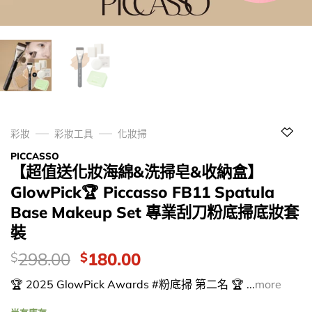
彩妝
彩妝工具
化妝掃
PICCASSO
【超值送化妝海綿&洗掃皂&收納盒】
GlowPick🏆 Piccasso FB11 Spatula
Base Makeup Set 專業刮刀粉底掃底妝套
裝
價
Original
Current
298.00
180.00
$
$
錢：
price
price
🏆 2025 GlowPick Awards #粉底掃 第二名 🏆 ...
more
was:
is:
$298.00.
$180.00.