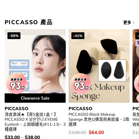
PICCASSO 產品
更多
-58%
-41%
Clearance Sale
PICCASSO
PICCASSO
PI
清倉激減🔥【買5盒送1盒！】
PICCASSO Black Makeup
氣墊
PICCASSO X 상은언니 EYEME
Sponge 黑色Q彈濕用美妝蛋 – 2款
Wa
Eyelash – 上假眼睫毛(#11-13) – 3
選擇
收
種選擇
價
Original
Current
價
$
108.00
$
64.00
$
1
錢：
price
price
錢
價
$
33.00
–
$
38.00