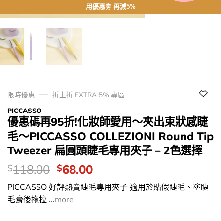
用優惠劵 再減5%
限時優惠
折上折 EXTRA 5% 專區
PICCASSO
優惠碼再95折!化妝師愛用～夾出束狀感睫
毛～PICCASSO COLLEZIONI Round Tip
Tweezer 扁圓頭睫毛專用夾子 – 2色選擇
價
Original
Current
118.00
68.00
$
$
錢：
price
price
PICCASSO 好評熱賣睫毛專用夾子 適用於貼假睫毛、塗睫
was:
is:
毛膏後拖拉 ...
more
$118.00.
$68.00.