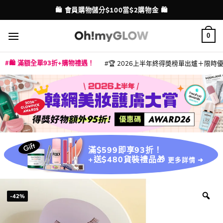
Skip
💳 支援消費券、FPS、八達通、PAYME、信用卡付款
🛍️ 會員購物儲分$100當$2購物金 🛍️
配送港澳
to
content
0
🛍️ 滿額全單93折+購物禮遇！
🏆 2026上半年終得奬榜單出爐＋限時優惠
|
|
|
|
|
|
|
|
|
|
|
|
|
|
滿$599即享93折！
+送$480貨裝禮品🎁
更多詳情 ➜
-42%