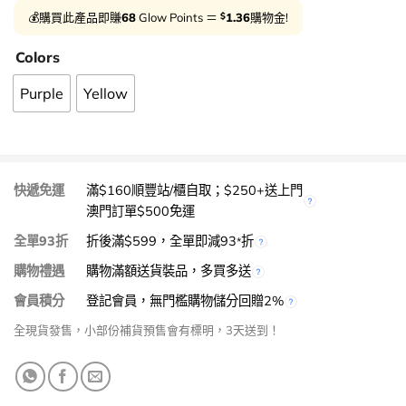
$
💰購買此產品即賺
68
Glow Points ＝
1.36
購物金!
Colors
Purple
Yellow
快遞免運
滿$160順豐站/櫃自取；$250+送上門
澳門訂單$500免運
全單93折
折後滿$599，全單即減93
折
*
購物禮遇
購物滿額送貨裝品，多買多送
會員積分
登記會員，無門檻購物儲分回贈2%
全現貨發售，小部份補貨預售會有標明，3天送到！