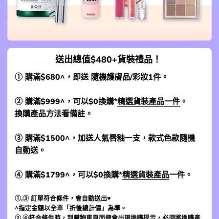
送出總值$480+貨裝禮品！
① 購滿$680^，即送 隨機護膚品/彩妝1件。
② 購滿$999^，可以$0換購*
精選貨裝產品一件
。
換購產品方法看備註。
③ 購滿$1500^，加送人氣唇釉一支，款式色款隨機
自動送。
④ 購滿$1799^，可以$0換購*
精選貨裝產品
一件。
①,③ 訂單符合條件，會自動送出♥
^指定金額以全單「折後總計價」為準。
②,④符合條件時，到
購物車頁面
便會出現換購提示，必須將換購產