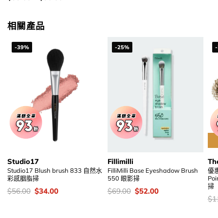
was:
is:
錢：
$108.00.
$64.00.
相關產品
-39%
-25%
Studio17
Fillimilli
Th
Studio17 Blush brush 833 自然水
FilliMilli Base Eyeshadow Brush
優惠
彩感胭脂掃
550 眼影掃
Po
掃
價
Original
Current
價
Original
Current
$
56.00
$
34.00
$
69.00
$
52.00
錢：
price
price
錢：
price
price
價
$
1
was:
is:
was:
is:
錢
$56.00.
$34.00.
$69.00.
$52.00.