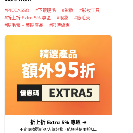
PICCASSO
下眼睫毛
彩妝
彩妝工具
折上折 Extra 5% 專區
眼妝
睫毛夾
睫毛膏 + 美睫產品
限時優惠
折上折 Extra 5% 專區 ➜
不定期精選新品/人氣好物，結帳時使用折扣...