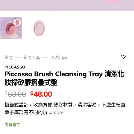
彩妝
彩妝工具
清潔用品
PICCASSO
Piccasso Brush Cleansing Tray 清潔化
妝掃矽膠摺疊式盤
價
Original
Current
68.00
48.00
$
$
錢：
price
price
摺疊式設計，收納方便 矽膠材質，清潔容易，不滋生細菌
was:
is:
盤子底部有不同的坑 ...
more
$68.00.
$48.00.
尚有庫存