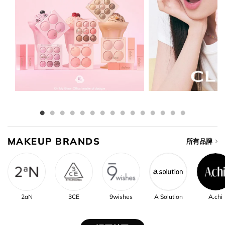
MAKEUP BRANDS
所有品牌
2aN
3CE
9wishes
A Solution
A.chi