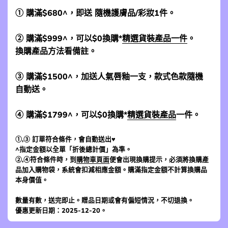
① 購滿$680^，即送 隨機護膚品/彩妝1件。
② 購滿$999^，可以$0換購*
精選貨裝產品一件
。
換購產品方法看備註。
③ 購滿$1500^，加送人氣唇釉一支，款式色款隨機
自動送。
④ 購滿$1799^，可以$0換購*
精選貨裝產品
一件。
①,③ 訂單符合條件，會自動送出♥
^指定金額以全單「折後總計價」為準。
②,④符合條件時，到
購物車頁面
便會出現換購提示，必須將換購產
品加入購物袋，系統會扣減相應金額。購滿指定金額不計算換購品
本身價值。
數量有數，送完即止。贈品日期或會有偏短情況，不切退換。
優惠更新日期：2025-12-20。