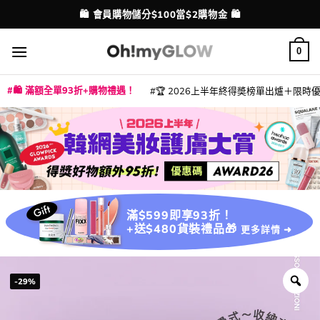
Skip
🛍️ 會員購物儲分$100當$2購物金 🛍️
配送港澳
to
content
0
🛍️ 滿額全單93折+購物禮遇！
🏆 2026上半年終得奬榜單出爐＋限時優惠
|
|
|
|
|
|
|
|
|
|
|
|
|
|
滿$599即享93折！
+送$480貨裝禮品🎁
更多詳情 ➜
-29%