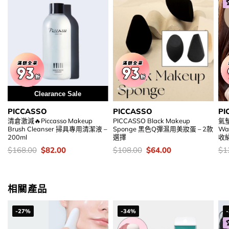
Clearance Sale
PICCASSO
PICCASSO
PI
清倉激減🔥Piccasso Makeup
PICCASSO Black Makeup
氣墊
Brush Cleanser 掃具專用清潔液 –
Sponge 黑色Q彈濕用美妝蛋 – 2款
Wa
200ml
選擇
收
價
Original
Current
價
Original
Current
價
$
168.00
$
82.00
$
108.00
$
64.00
$
1
錢：
price
price
錢：
price
price
錢
was:
is:
was:
is:
$168.00.
$82.00.
$108.00.
$64.00.
相關產品
-27%
-34%