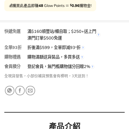
$
💰購買此產品即賺
48
Glow Points ＝
0.96
購物金!
快遞免運
滿$160順豐站/櫃自取；$250+送上門
澳門訂單$500免運
全單93折
折後滿$599，全單即減93
折
*
購物禮遇
購物滿額送貨裝品，多買多送
會員積分
登記會員，無門檻購物儲分回贈2%
全現貨發售，小部份補貨預售會有標明，3天送到！
產品介紹