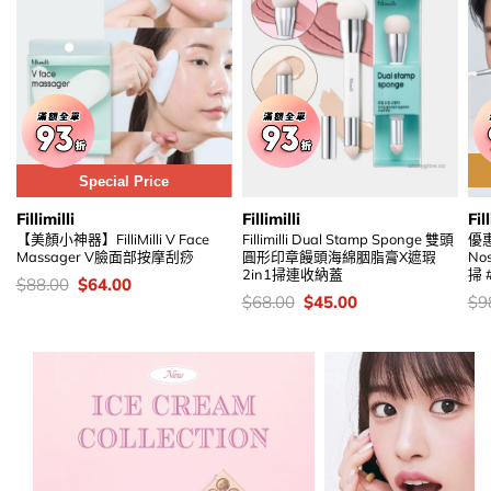
Special Price
Fillimilli
Fillimilli
Fill
【美顏小神器】FilliMilli V Face
Fillimilli Dual Stamp Sponge 雙頭
優惠碼
Massager V臉面部按摩刮痧
圓形印章饅頭海綿胭脂膏X遮瑕
No
2in1掃連收納蓋
掃 
價
Original
Current
$
88.00
$
64.00
錢：
price
price
價
Original
Current
價
$
68.00
$
45.00
$
9
was:
is:
錢：
price
price
錢
$88.00.
$64.00.
was:
is:
$68.00.
$45.00.