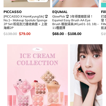
PICCASSO
EQUMAL
Fill
[PICCASSO X HamKyungSik] 🏆
GlowPick 🏆 3年得奬眼影掃！
打
No.1~ Makeup Spatula Sponge
Equmal Easy Brush AA Eye
發！F
2P Set 粉底刮刀連收納套 + 上妝
Brush 眼妝掃具(#Eye01-10, 18) –
Fil
海綿2P
11種選擇
肌
價
Original
Current
價
價
$
138.00
$
79.00
$
68.00
–
$
108.00
$
1
錢：
price
price
錢：
錢
was:
is:
$138.00.
$79.00.