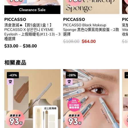
Clearance Sale
PICCASSO
PICCASSO
PI
清倉激減🔥【買5盒送1盒！】
PICCASSO Black Makeup
氣墊
PICCASSO X 상은언니 EYEME
Sponge 黑色Q彈濕用美妝蛋 – 2款
Wa
Eyelash – 上假眼睫毛(#11-13) – 3
選擇
收
種選擇
價
Original
Current
價
$
108.00
$
64.00
$
1
錢：
price
price
錢
價
$
33.00
–
$
38.00
was:
is:
錢：
$108.00.
$64.00.
相關產品
-43%
-28%
🏆
🏆