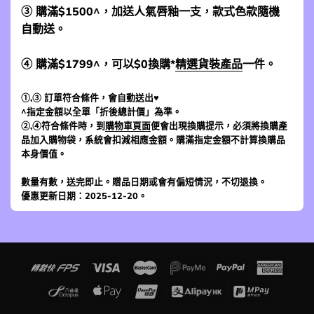
③ 購滿$1500^，加送人氣唇釉一支，款式色款隨機
自動送。
④ 購滿$1799^，可以$0換購*
精選貨裝產品
一件。
①,③ 訂單符合條件，會自動送出♥
^指定金額以全單「折後總計價」為準。
②,④符合條件時，到
購物車頁面
便會出現換購提示，必須將換購產
品加入購物袋，系統會扣減相應金額。購滿指定金額不計算換購品
本身價值。
數量有數，送完即止。贈品日期或會有偏短情況，不切退換。
優惠更新日期：2025-12-20。