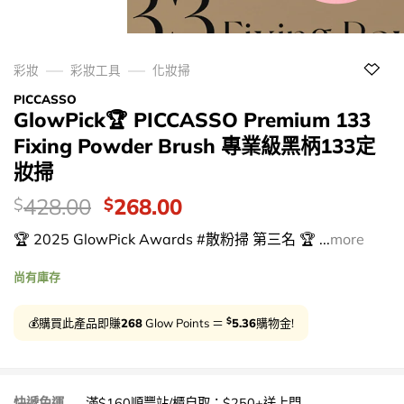
彩妝
彩妝工具
化妝掃
PICCASSO
GlowPick🏆 PICCASSO Premium 133
Fixing Powder Brush 專業級黑柄133定
妝掃
價
Original
Current
428.00
268.00
$
$
錢：
price
price
🏆 2025 GlowPick Awards #散粉掃 第三名 🏆 ...
more
was:
is:
$428.00.
$268.00.
尚有庫存
$
💰購買此產品即賺
268
Glow Points ＝
5.36
購物金!
快遞免運
滿$160順豐站/櫃自取；$250+送上門