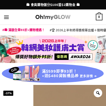
Skip
💳 支援消費券、FPS、八達通、PAYME、信用卡付款
🛍️ 會員購物儲分$100當$2購物金 🛍️
配送港澳
to
content
0
🛍️ 滿額全單93折+購物禮遇！
🏆 2026上半年終得奬榜單出爐＋限時優惠
|
|
|
|
|
|
|
|
|
|
|
|
|
|
滿$599即享93折！
+送$480貨裝禮品🎁
更多詳情 ➜
-37%