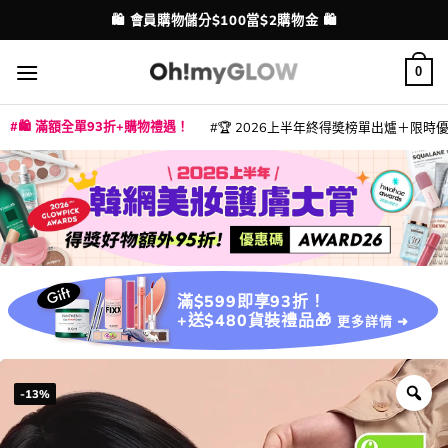
Skip
💳 支援消費券、FPS、八達通、PAYME、信用卡付款
⭐ 精選產品9折！【EXTRA10】
配送港澳
to
content
0
🛍️ 滿額全單93折+購物禮遇！
🏆 2026上半年終得奬榜單出爐＋限時優惠
|
|
|
|
|
|
|
|
|
|
|
|
|
|
滿$599即享93折！
+送$480貨裝禮品🎁
更多詳情 ➜
-13%