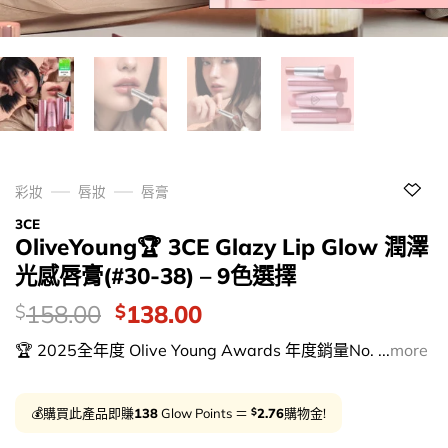
彩妝
唇妝
唇膏
3CE
OliveYoung🏆 3CE Glazy Lip Glow 潤澤
光感唇膏(#30-38) – 9色選擇
價
Original
Current
158.00
138.00
$
$
錢：
price
price
🏆 2025全年度 Olive Young Awards 年度銷量No. ...
more
was:
is:
$158.00.
$138.00.
$
💰購買此產品即賺
138
Glow Points ＝
2.76
購物金!