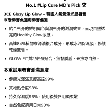
No.1 #Lip Care MD’s Pick 🏆
3CE Glazy Lip Glow – 韓國人氣潤澤光感唇膏
享受唇膏色澤與唇膏保濕
結合唇膏的鮮明顯色與潤唇膏的滋潤效果，呈現自然透
亮的Healthy Glow妝感。
高達84%植物來源油複合成分，形成水潤保濕膜，修護
乾燥雙唇。
GLOW FIT質地輕盈貼合，無黏膩感，疊擦亦自然。
多重試用者實測滿意度
健康光澤滿意度高達99%
質地貼合度98%
持久保濕感96%，使用後雙唇明顯柔嫩
自然色感適用日常90%