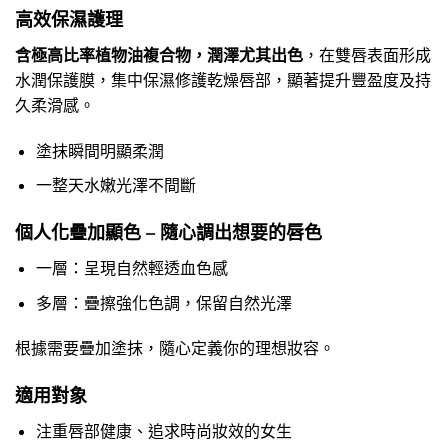
高效保濕護理
含極高比率植物油複合物，潤澤尤其出色
，在雙唇表面形成
水潤保護膜，集中保濕修護乾燥唇部，顯著提升豐盈度及持
久柔滑感。
塗抹瞬間明顯柔潤
一整天水嫩光澤不間斷
個人化疊加顯色 – 隨心調出想要的唇色
一層：呈現自然輕透血色感
多層：疊擦強化色調，保留自然光澤
根據需要疊加塗抹，隨心定義你的理想妝容。
適用對象
注重唇部健康、追求時尚妝效的女生