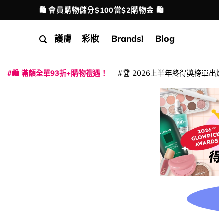
Skip
🛍️ 會員購物儲分$100當$2購物金 🛍️
配送港澳
to
content
護膚
彩妝
Brands!
Blog
🛍️ 滿額全單93折+購物禮遇！
🏆 2026上半年終得奬榜單出
|
|
|
|
|
|
|
|
|
|
|
|
|
|