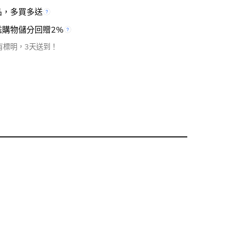
品，多買多送
檻購物儲分回贈2%
有標明，3天送到！