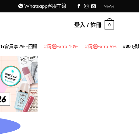
Whatsapp客服在線
MeWe
登入 / 註冊
0
𝙈𝙂會員享2%+回贈
精選Extra 10%
精選Extra 5%
💲0