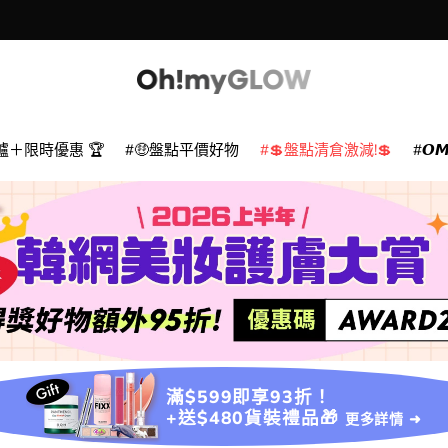
爐＋限時優惠 🏆
🤑盤點平價好物
💲盤點清倉激減!💲
𝙊
滿$599即享93折！
+送$480貨裝禮品🎁
更多詳情 ➜