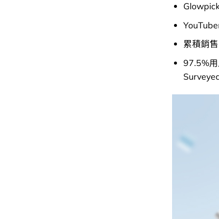
Glowpick 
YouTuber
累積銷售
97.5%用
Survey