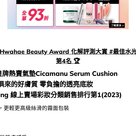
25 Hwahae Beauty Award 化解評測大賞 #最佳
第4名 🏆
 皇牌熱賣氣墊Cicamanu Serum Cushion
俱來的好膚質 零負擔的透亮底妝
Young 線上賣場彩妝分類銷售排行第1(2023)
，更輕更高級絲滑的霧面包裝