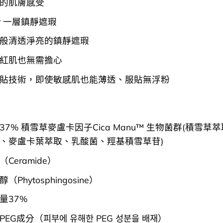
的肌膚感受
ver 一層鎮靜遮瑕
般清透淨亮的鎮靜遮瑕
紅肌也無需擔心
貼技術，即使敏感肌也能薄透、服貼無浮粉
37% 積雪草麥盧卡因子Cica Manu™ 生物菌群(積雪草
、麥盧卡葉萃取、乳酸菌、羥基積雪草苷)
Ceramide）
Phytosphingosine）
量37%
EG成分（피부에 유해한 PEG 성분을 배재）