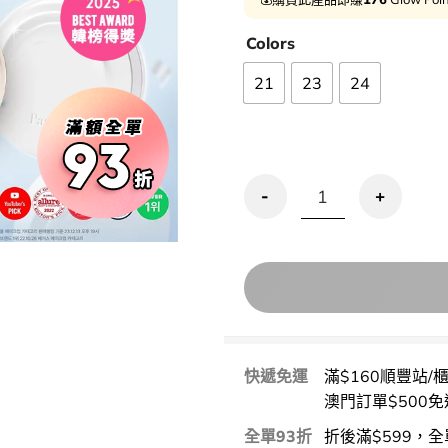
Colors
21
23
24
Olive Young銷量🏆 Parn
快遞免運
滿$160順豐站/
澳門訂單$500免
全單93折
折後滿$599，全