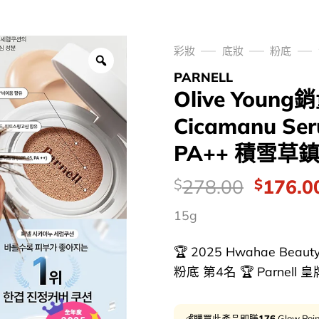
彩妝
底妝
粉底
PARNELL
Olive Young銷
Cicamanu Ser
PA++ 積雪草
價
Origina
278.00
176.0
$
$
錢：
price
15g
was:
$278.0
🏆 2025 Hwahae Be
粉底 第4名 🏆 Parnell 皇
💰購買此產品即賺
176
Glow Poi