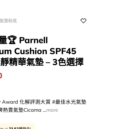
氣墊粉底
量🏆 Parnell
um Cushion SPF45
鎮靜精華氣墊 – 3色選擇
l
Current
0
price
is:
0.
$176.00.
auty Award 化解評測大賞 #最佳水光氣墊
牌熱賣氣墊Cicama ...
more
$
nts ＝
3.52
購物金!