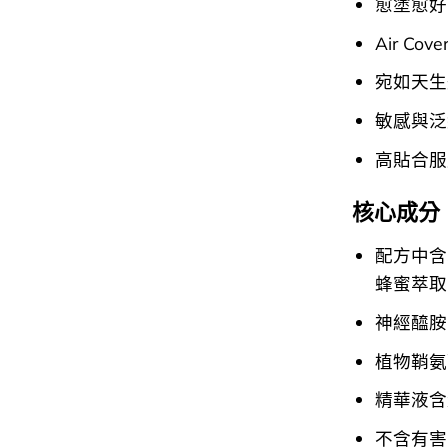
愈塗愈好
Air Co
宛如天生
敏感與泛
高貼合服
核心成分
配方中含
蜂蜜萃取
神經醯胺（
植物鞘氨醇（
精華液含
不含有害P