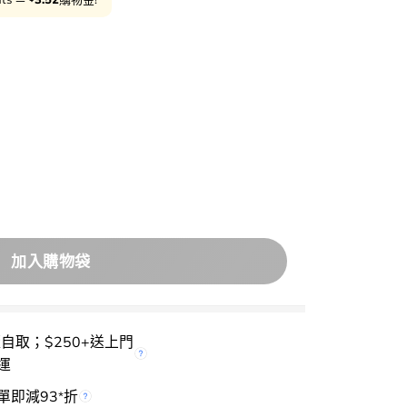
ell Cicamanu Serum Cushion SPF45 PA++ 積雪草鎮靜精
加入購物袋
櫃自取；$250+送上門
運
單即減93
折
*