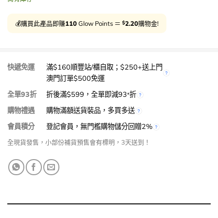
$
💰購買此產品即賺
110
Glow Points ＝
2.20
購物金!
快遞免運
滿$160順豐站/櫃自取；$250+送上門
澳門訂單$500免運
全單93折
折後滿$599，全單即減93
折
*
購物禮遇
購物滿額送貨裝品，多買多送
會員積分
登記會員，無門檻購物儲分回贈2%
全現貨發售，小部份補貨預售會有標明，3天送到！