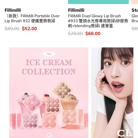
Fillimilli
Fillimilli
St
〔新款〕FilliMilli Portable Over
FilliMilli Dual Glowy Lip Brush
Glo
Lip Brush 932 便攜豐唇唇掃
#933 雙頭水光唇專用唇掃(矽膠唇
Br
刷+blending唇掃) 連筆蓋
價
Original
Current
價
$
69.00
$
52.00
$
6
錢：
price
price
錢
價
Original
Current
$
78.00
$
66.00
was:
is:
錢：
price
price
$69.00.
$52.00.
was:
is:
$78.00.
$66.00.