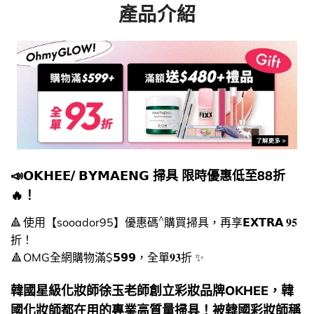
產品介紹
📣𝗢𝗞𝗛𝗘𝗘/ 𝗕𝗬𝗠𝗔𝗘𝗡𝗚 掃具 限時優惠低至88折
🔥！
^
🔺 使用【sooador95】優惠碼
購買掃具，再享𝗘𝗫𝗧𝗥𝗔 𝟗𝟓
折！
🔺 OMG全網購物滿$𝟱𝟵𝟵，全單𝟗𝟑折 ✨
韓國星級化妝師徐玉老師創立彩妝品牌OKHEE，韓
國化妝師都在用的專業高質量掃具！被韓國彩妝師稱