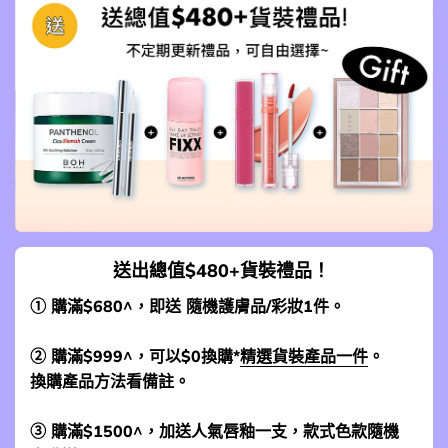
送出總值$480+貨裝禮品！
① 購滿$680^，即送 隨機護膚品/彩妝1件。
② 購滿$999^，可以$0換購*
精選貨裝產品一件
。
換購產品方法看備註。
③ 購滿$1500^，加送人氣唇釉一支，款式色款隨機