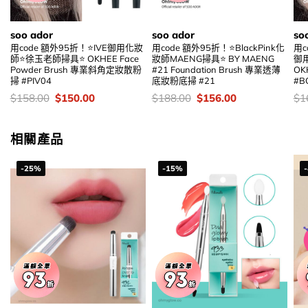
soo ador
soo ador
so
用code 額外95折！⭐IVE御用化妝
用code 額外95折！⭐BlackPink化
用c
師⭐徐玉老師掃具⭐ OKHEE Face
妝師MAENG掃具⭐ BY MAENG
御
Powder Brush 專業斜角定妝散粉
#21 Foundation Brush 專業透薄
OK
掃 #PIV04
底妝粉底掃 #21
#B
價
Original
Current
價
Original
Current
價
$
158.00
$
150.00
$
188.00
$
156.00
$
1
錢：
price
price
錢：
price
price
錢
was:
is:
was:
is:
$158.00.
$150.00.
$188.00.
$156.00.
相關產品
-25%
-15%