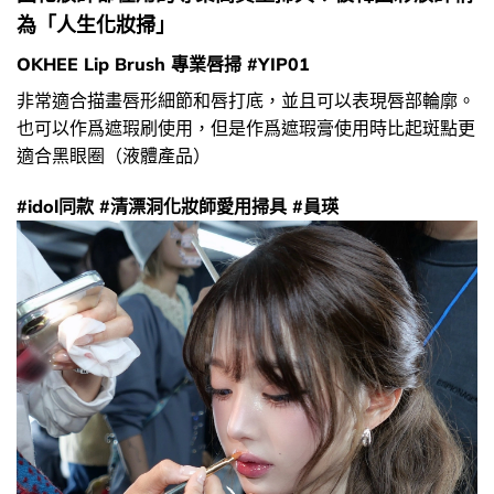
為「人生化妝掃」
OKHEE Lip Brush 專業唇掃 #YIP01
非常適合描畫唇形細節和唇打底，並且可以表現唇部輪廓。
也可以作爲遮瑕刷使用，但是作爲遮瑕膏使用時比起斑點更
適合黑眼圈（液體產品）
#idol同款 #清漂洞化妝師愛用掃具 #員瑛