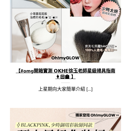
【#omg開箱實測 𝗢𝗞𝗛𝗘徐玉老師星級掃具指南
👩🏻‍🏫 】
上星期向大家簡單介紹 [...]