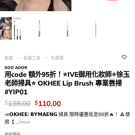
彩妝
彩妝工具
化妝掃
SOO ADOR
用code 額外95折！⭐IVE御用化妝師⭐徐玉
老師掃具⭐ OKHEE Lip Brush 專業唇掃
#YIP01
價
Original
Current
138.00
110.00
$
$
錢：
price
price
📣𝗢𝗞𝗛𝗘𝗘/ 𝗕𝗬𝗠𝗔𝗘𝗡𝗚 掃具 限時優惠低至88折🔥！ 🔺 使
was:
is:
用【 ...
more
$138.00.
$110.00.
尚有庫存