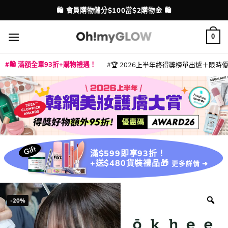
Skip
💳 支援消費券、FPS、八達通、PAYME、信用卡付款
配送港澳
to
content
0
🛍️ 滿額全單93折+購物禮遇！
🏆 2026上半年終得奬榜單出爐＋限時優惠
|
|
|
|
|
|
|
|
|
|
|
|
|
|
滿$599即享93折！
+送$480貨裝禮品🎁
更多詳情 ➜
-20%