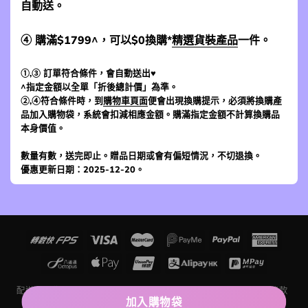
自動送。
④ 購滿$1799^，可以$0換購*
精選貨裝產品
一件。
①,③ 訂單符合條件，會自動送出♥
^指定金額以全單「折後總計價」為準。
②,④符合條件時，到
購物車頁面
便會出現換購提示，必須將換購產
品加入購物袋，系統會扣減相應金額。購滿指定金額不計算換購品
本身價值。
數量有數，送完即止。贈品日期或會有偏短情況，不切退換。
優惠更新日期：2025-12-20。
配送及運費
退貨條款
網上購物入門
追蹤訂單狀況
評價留言條款
聯絡我們
關於我們
加入購物袋