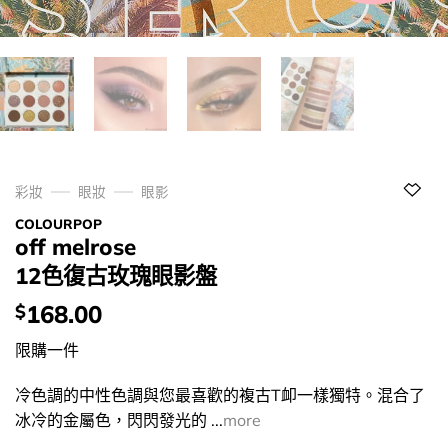
彩妝
眼妝
眼影
COLOURPOP
off melrose
12色復古玫瑰眼影盤
價
168.00
$
錢：
限購一件
冷色調的中性色調與您最喜歡的複古T卹一樣獨特。混合了
冰冷的金屬色，閃閃發光的 ...
more