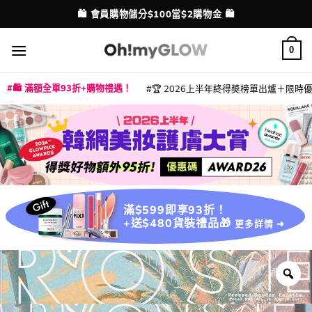
Skip
🛍️ 會員購物儲分$100當$2購物金 🛍️
配送港澳
to
content
0
🛍️ 滿額全單93折+購物禮遇！
🏆 2026上半年終得奬榜單出爐＋限時優惠
|
|
|
|
|
|
|
|
|
|
|
|
|
|
滿$599即享93折！
+送$480貨裝禮品🎁
更多詳情 ➜