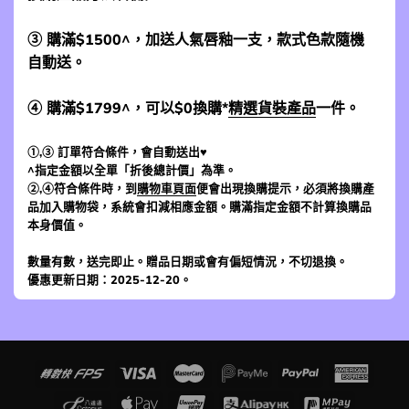
③ 購滿$1500^，加送人氣唇釉一支，款式色款隨機
自動送。
④ 購滿$1799^，可以$0換購*
精選貨裝產品
一件。
①,③ 訂單符合條件，會自動送出♥
^指定金額以全單「折後總計價」為準。
②,④符合條件時，到
購物車頁面
便會出現換購提示，必須將換購產
品加入購物袋，系統會扣減相應金額。購滿指定金額不計算換購品
本身價值。
數量有數，送完即止。贈品日期或會有偏短情況，不切退換。
優惠更新日期：2025-12-20。