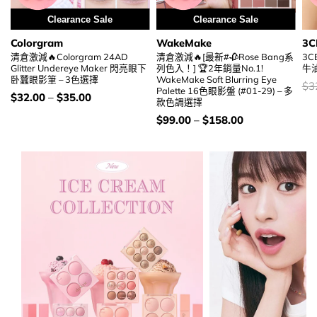
Clearance Sale
Clearance Sale
Colorgram
WakeMake
3C
清倉激減🔥Colorgram 24AD
清倉激減🔥[最新#🥀Rose Bang系
3CE
Glitter Undereye Maker 閃亮眼下
列色入！] 🏆2年銷量No.1!
牛油
卧蠶眼影筆 – 3色選擇
WakeMake Soft Blurring Eye
價
$
3
Palette 16色眼影盤 (#01-29) – 多
錢
價
$
32.00
–
$
35.00
款色調選擇
錢：
價
$
99.00
–
$
158.00
錢：