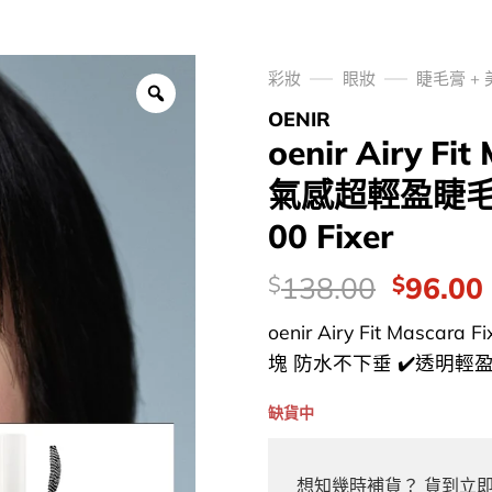
彩妝
眼妝
睫毛膏 +
OENIR
oenir Airy Fi
氣感超輕盈睫毛
00 Fixer
價
Origina
138.00
96.00
$
$
錢：
price
oenir Airy Fit Mascar
was:
i
塊 防水不下垂 ✔️透明輕盈定
$138.0
缺貨中
想知幾時補貨？ 貨到立