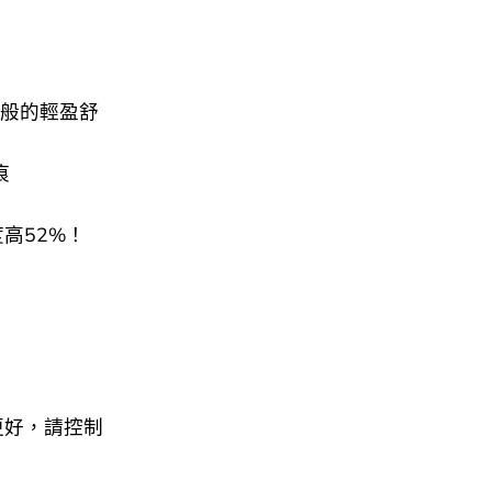
氣般的輕盈舒
痕
度高52%！
效果更好，請控制