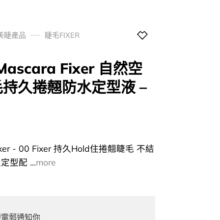
 美睫產品
睫毛FIXER
t Mascara Fixer 自然空
持久捲翹防水定型液 –
l
Current
price
a Fixer - 00 Fixer 持久Hold住捲翹睫毛 不結
s:
型配 ...
more
0.
$96.00.
即電郵通知你