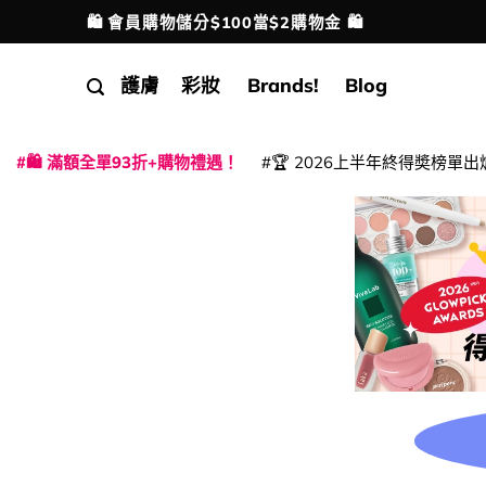
Skip
🛍️ 會員購物儲分$100當$2購物金 🛍️
配送港澳
to
content
護膚
彩妝
Brands!
Blog
🛍️ 滿額全單93折+購物禮遇！
🏆 2026上半年終得奬榜單出
|
|
|
|
|
|
|
|
|
|
|
|
|
|