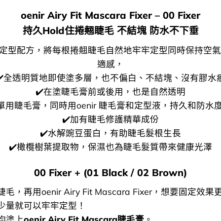
oenir Airy Fit Mascara Fixer – 00 Fixer
持久Hold住捲翹睫毛 不結塊 防水不下垂
盈定型配方，將每根捲翹睫毛自然地牢牢定型同時保持空
適感，
✔️全透明質地即使塗多層，也不偏白、不結塊、沒有膠水
✔️在塗睫毛膏前或後用，也是自然透明
單用睫毛膏，同時用oenir 睫毛膏和定型液，持久和防水
✔️加有睫毛修護精華成份
✔️水解豌豆蛋白，有助睫毛髮根生長
✔️橄欖樹葉提取物，保濕也為睫毛髮質帶來健康光澤
00 Fixer + (01 Black / 02 Brown)
，再用oenir Airy Fit Mascara Fixer，想要固定
少量就可以牢牢定型！
均塗上
oenir Airy Fit Mascara睫毛膏
。