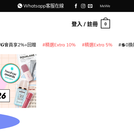
Whatsapp客服在線
MeWe
登入 / 註冊
0
𝙈𝙂會員享2%+回贈
精選Extra 10%
精選Extra 5%
💲0