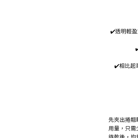
✔️透明輕
✔️相比起
先夾出捲翹睫毛
用量，只需
待乾後，均