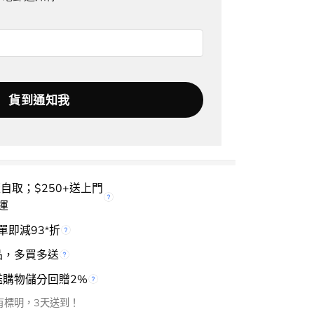
櫃自取；$250+送上門
運
單即減93
折
*
品，多買多送
檻購物儲分回贈2%
有標明，3天送到！