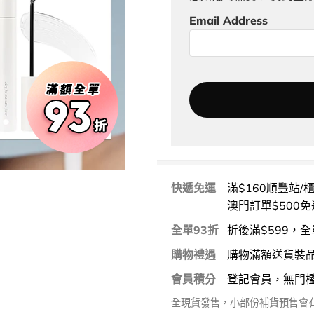
Email Address
快遞免運
滿$160順豐站/
澳門訂單$500免
全單93折
折後滿$599，全
購物禮遇
購物滿額送貨裝
會員積分
登記會員，無門
全現貨發售，小部份補貨預售會