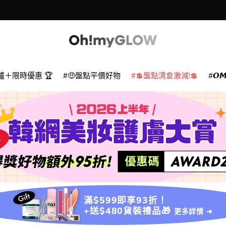
爐＋限時優惠 🏆
🤑盤點平價好物
💲盤點清倉激減!💲
𝙊
滿$599即享93折！
+送$480貨裝禮品🎁
更多詳情 ➜