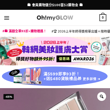
Skip
⭐ 精選產品9折！【EXTRA10】
配送港澳
to
content
0
🛍️ 滿額全單93折+購物禮遇！
🏆 2026上半年終得奬榜單出爐＋限時優惠
|
|
|
|
|
|
|
|
|
|
|
|
|
|
滿$599即享93折！
+送$480貨裝禮品🎁
更多詳情 ➜
-65%