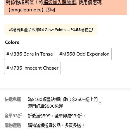
對係物超所值！將
福袋加入購物車
, 使用優惠碼
【omgclearnace】即可
$
💰購買此產品即賺
94
Glow Points ＝
1.88
購物金!
Colors
#M386 Bare in Tense
#M668 Odd Expansion
#M735 Innocent Chaser
快遞免運
滿$160順豐站/櫃自取；$250+送上門
澳門訂單$500免運
全單93折
折後滿$599，全單即減93
折
*
購物禮遇
購物滿額送貨裝品，多買多送