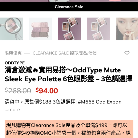
Clearance Sale
限時優惠
CLEARANCE SALE 臨期/盤點清貨
ODDTYPE
清倉激減🔥實用易搭～OddType Mute
Sleek Eye Palette 6色眼影盤 – 3色調選擇
價
Original
Current
268.00
94.00
$
$
錢：
price
price
清貨中，原售價$188 3色調選擇: #M668 Odd Expan
was:
is:
...
more
$268.00.
$94.00.
現凡購物有Clearance Sale產品及全單滿$499，即可以
超值價$49換購
OMG小福袋
一個，福袋包含兩件產品，絕