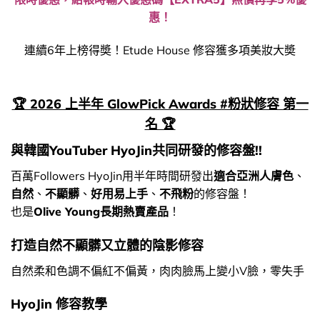
惠！
連續6年上榜得奬！Etude House 修容獲多項美妝大奬
🏆 2026 上半年 GlowPick Awards #粉狀修容 第一
名 🏆
與韓國YouTuber HyoJin共同研發的修容盤!!
百萬Followers HyoJin用半年時間研發出
適合亞洲人膚色
、
自然
、
不顯髒
、
好用易上手
、
不飛粉
的修容盤！
也是
Olive Young長期熱賣產品
！
打造自然不顯髒又立體的陰影修容
自然柔和色調不偏紅不偏黃，肉肉臉馬上變小V臉，零失手
HyoJin 修容教學