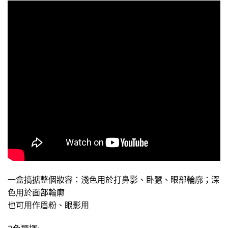
一盒搞掂整個妝容：淺色用於打鼻影、卧蠶、眼部輪廓；深
色用於面部輪廓
也可用作眉粉、眼影用