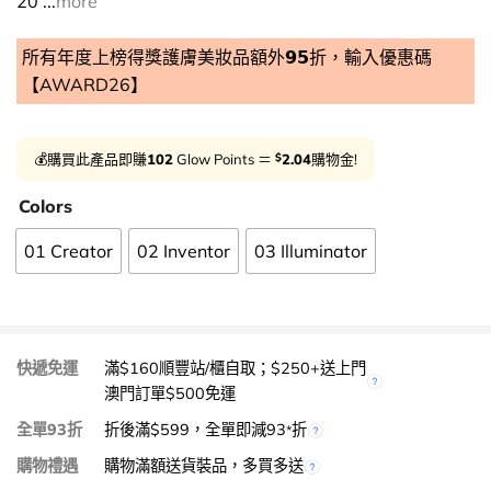
20 ...
more
所有年度上榜得獎護膚美妝品額外𝟵𝟱折，輸入優惠碼
【AWARD26】
$
💰購買此產品即賺
102
Glow Points ＝
2.04
購物金!
Colors
01 Creator
02 Inventor
03 Illuminator
快遞免運
滿$160順豐站/櫃自取；$250+送上門
澳門訂單$500免運
全單93折
折後滿$599，全單即減93
折
*
購物禮遇
購物滿額送貨裝品，多買多送