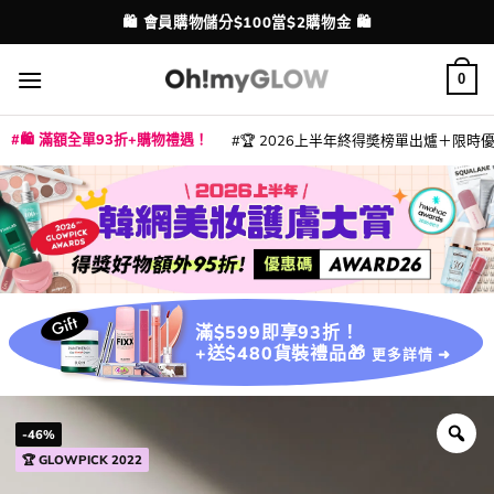
Skip
💳 支援消費券、FPS、八達通、PAYME、信用卡付款
配送港澳
to
content
0
🛍️ 滿額全單93折+購物禮遇！
🏆 2026上半年終得奬榜單出爐＋限時優惠
|
|
|
|
|
|
|
|
|
|
|
|
|
|
滿$599即享93折！
+送$480貨裝禮品🎁
更多詳情 ➜
-46%
🏆 GLOWPICK 2022