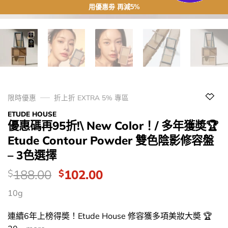
用優惠劵 再減5%
限時優惠
折上折 EXTRA 5% 專區
ETUDE HOUSE
優惠碼再95折!\ New Color！/ 多年獲奬🏆
Etude Contour Powder 雙色陰影修容盤
– 3色選擇
價
Original
Current
188.00
102.00
$
$
錢：
price
price
10g
was:
is:
$188.00.
$102.00.
連續6年上榜得奬！Etude House 修容獲多項美妝大奬 🏆