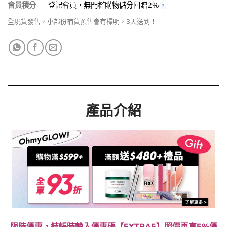
會員積分
登記會員，無門檻購物儲分回贈2%
全現貨發售，小部份補貨預售會有標明，3天送到！
產品介紹
限時優惠，結帳時輸入優惠碼【EXTRA5】照價再享5%優