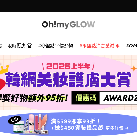
爐＋限時優惠 🏆
🤑盤點平價好物
💲盤點清倉激減!💲
𝙊
滿$599即享93折！
+送$480貨裝禮品🎁
更多詳情 ➜