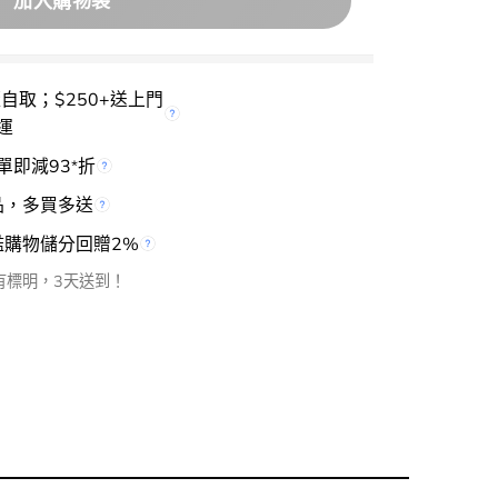
加入購物袋
櫃自取；$250+送上門
運
單即減93
折
*
品，多買多送
檻購物儲分回贈2%
有標明，3天送到！