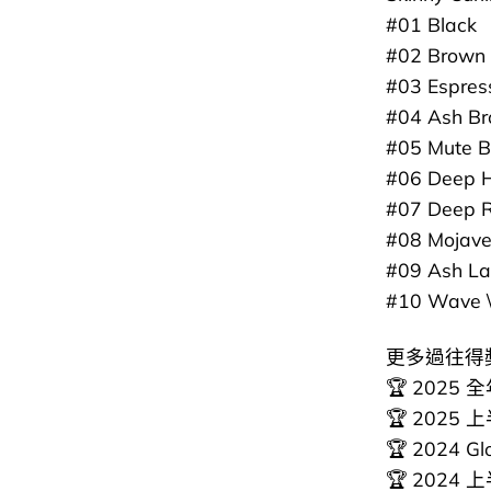
#01 Black
#02 Brown
#03 Espres
#04 Ash B
#05 Mute 
#06 Dee
#07 Dee
#08 Moja
#09 Ash 
#10 Wav
更多過往得奬 (
🏆 2025 
🏆 2025 
🏆 2024 
🏆 2024 