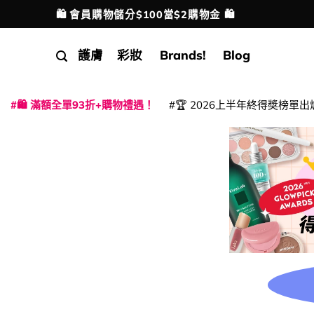
Skip
🛍️ 會員購物儲分$100當$2購物金 🛍️
配送港澳
to
content
護膚
彩妝
Brands!
Blog
🛍️ 滿額全單93折+購物禮遇！
🏆 2026上半年終得奬榜單出
|
|
|
|
|
|
|
|
|
|
|
|
|
|