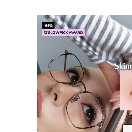
-64%
🏆GLOWPICK AWARD