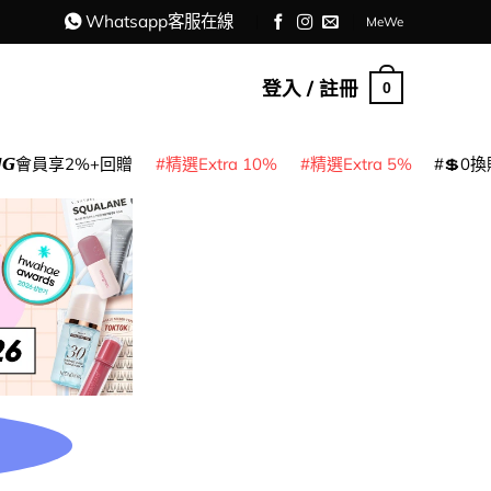
Whatsapp客服在線
MeWe
登入 / 註冊
0
𝙈𝙂會員享2%+回贈
精選Extra 10%
精選Extra 5%
💲0