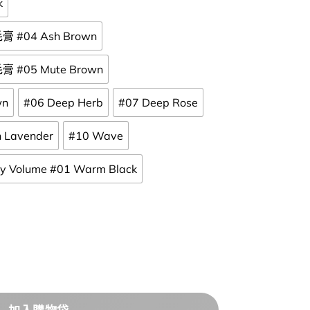
k
膏 #04 Ash Brown
膏 #05 Mute Brown
wn
#06 Deep Herb
#07 Deep Rose
h Lavender
#10 Wave
Volume #01 Warm Black
影筆】! GlowPick🏆 Mude Inspire (Skinny Volume 