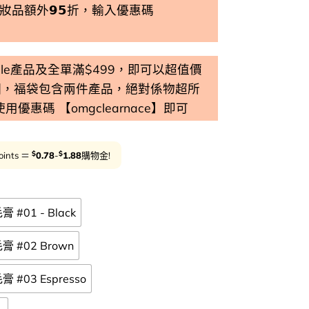
品額外𝟵𝟱折，輸入優惠碼
 Sale產品及全單滿$499，即可以超值價
個，福袋包含兩件產品，絕對係物超所
 使用優惠碼 【omgclearnace】即可
$
$
oints ＝
0.78
-
1.88
購物金!
Sale
Cl
膏 #01 - Black
毛膏 #02 Brown
膏 #03 Espresso