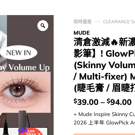
限時優惠
CLEARANCE 
MUDE
清倉激減🔥新
影筆】! GlowPic
(Skinny Volum
/ Multi-fix
(睫毛膏 / 眉睫
價
39.00
–
94.00
$
$
錢：
+ Mude Inspire Skinn
2026 上半年 GlowPick Awa