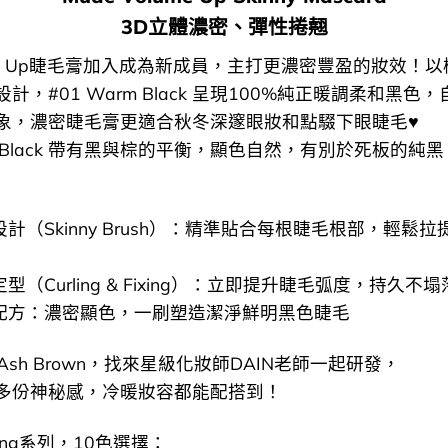
3D立體濃密、彈性捲翹
ume Up睫毛膏加入成為新成員，主打更濃密豐盈的妝效！
計，#01 Warm Black 呈現100%純正暖調柔和黑色
象，濃密睫毛膏更適合秋冬深邃眼妝和點䮕下眼睫毛♥︎
rm Black 帶有黑與棕的平衡，顯色自然，有別於死板的純
設計（Skinny Brush）：精準貼合每根睫毛根部，輕鬆
定型（Curling & Fixing）：立即提升睫毛弧度，持久不
色配方：濃密顯色，一刷塑造潔淨鮮明黑色睫毛
 Ash Brown，找來星級化妝師DAIN老師一起研發，
多份神秘感，冷暖妝容都能配搭到！
urling系列，10色選擇：