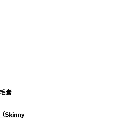
翹睫毛膏
（Skinny