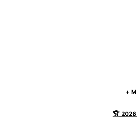
+ M
🏆 202