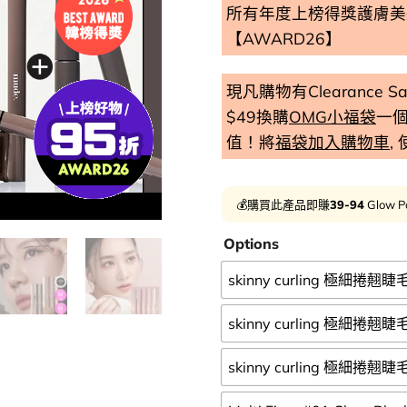
所有年度上榜得獎護膚美妝
【AWARD26】
現凡購物有Clearance
$49換購
OMG小福袋
一
值！將
福袋加入購物車
,
💰購買此產品即賺
39-94
Glow P
Clearance 
Options
skinny curling 極細捲翹睫毛
skinny curling 極細捲翹睫
skinny curling 極細捲翹睫毛