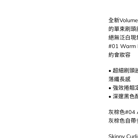
全新Vol
的單束刷頭設
絕無泛白現
#01 Wa
約會妝容
• 超細刷頭
落纖長感
• 強效捲翹
• 深邃黑
灰棕色#04
灰棕色自帶
Skinny C