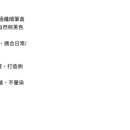
以極纖細筆直
，自然棕黑色
黑，適合日常/
拉提，打造俐
塌落、不暈染