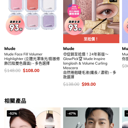
至抵價！
Mude
Mude
Mu
Mude Face Fill Volumer
🤑促銷至抵價！24年新版～
Mud
Highlighter (立體光澤珠光/膨脹修
GlowPick🏆 Mude Inspire
你
飾凹陷雙色霧面) – 多色選擇
longlash & Volume Curling
價
$
9
Mascara
錢
價
Original
Current
$
148.00
$
108.00
自然捲翹睫毛液(纖長 / 濃密) – 多
錢：
price
price
款選擇
was:
is:
$148.00.
$108.00.
價
Original
Current
$
138.00
$
99.00
錢：
price
price
was:
is:
$138.00.
$99.00.
相關產品
-52%
-47%