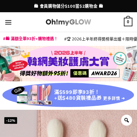
Skip
💳 支援消費券、FPS、八達通、PAYME、信用卡付款
配送港澳
to
content
0
🛍️ 滿額全單93折+購物禮遇！
🏆 2026上半年終得奬榜單出爐＋限時優惠
|
|
|
|
|
|
|
|
|
|
|
|
|
|
滿$599即享93折！
+送$480貨裝禮品🎁
更多詳情 ➜
-12%