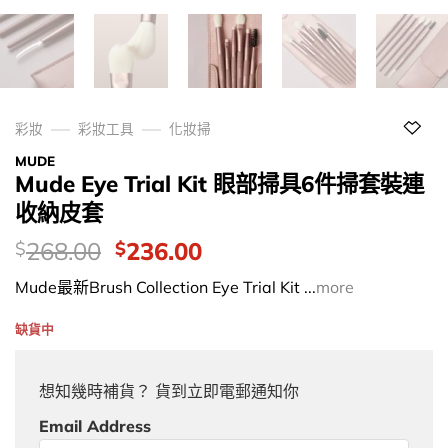
彩妝
彩妝工具
化妝掃
MUDE
Mude Eye Trial Kit 眼部掃具6件掃套裝連
收納皮套
價
Original
Current
268.00
236.00
$
$
錢：
price
price
Mude最新Brush Collection Eye Trial Kit ...
more
was:
is:
$268.00.
$236.00.
缺貨中
想知幾時補貨？ 貨到立即電郵通知你
Email Address