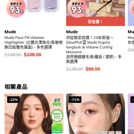
至抵價！
Mude
Mude
Mu
Mude Face Fill Volumer
🤑促銷至抵價！24年新版～
Mud
Highlighter (立體光澤珠光/膨脹修
GlowPick🏆 Mude Inspire
你
飾凹陷雙色霧面) – 多色選擇
longlash & Volume Curling
價
$
9
Mascara
錢
價
Original
Current
$
148.00
$
108.00
自然捲翹睫毛液(纖長 / 濃密) – 多
錢：
price
price
款選擇
was:
is:
$148.00.
$108.00.
價
Original
Current
$
138.00
$
99.00
錢：
price
price
was:
is:
$138.00.
$99.00.
相關產品
-22%
-71%