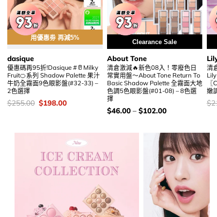
用優惠劵 再減5%
Clearance Sale
dasique
About Tone
Lil
優惠碼再95折!Dasique #🥛Milky
清倉激減🔥新色08入！零廢色日
清倉
Fruit🍊系列 Shadow Palette 果汁
常實用盤～About Tone Return To
Lil
牛奶全霧面9色眼影盤(#32-33) –
Basic Shadow Palette 全霧面大地
〖C
2色選擇
色調5色眼影盤(#01-08) – 8色選
嫩
擇
價
Original
Current
價
$
255.00
$
198.00
$
2
錢：
price
price
錢
價
$
46.00
–
$
102.00
was:
is:
錢：
$255.00.
$198.00.
加入購物袋