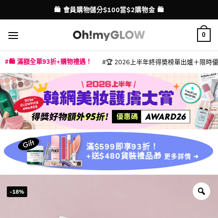
Skip
💳 支援消費券、FPS、八達通、PAYME、信用卡付款
配送港澳
to
content
0
🛍️ 滿額全單93折+購物禮遇！
🏆 2026上半年終得奬榜單出爐＋限時優惠
|
|
|
|
|
|
|
|
|
|
|
|
|
|
滿$599即享93折！
+送$480貨裝禮品🎁
更多詳情 ➜
-18%