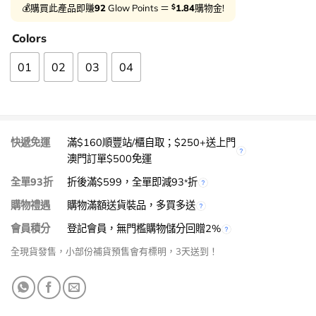
$
💰購買此產品即賺
92
Glow Points ＝
1.84
購物金!
Colors
01
02
03
04
快遞免運
滿$160順豐站/櫃自取；$250+送上門
澳門訂單$500免運
全單93折
折後滿$599，全單即減93
折
*
購物禮遇
購物滿額送貨裝品，多買多送
會員積分
登記會員，無門檻購物儲分回贈2%
全現貨發售，小部份補貨預售會有標明，3天送到！