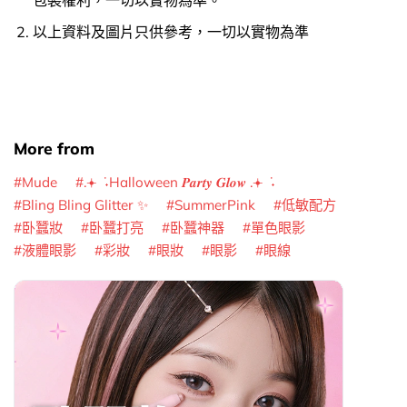
包裝權利，一切以實物為準。
以上資料及圖片只供參考，一切以實物為準
More from
Mude
.𖥔 ݁ ˖Halloween 𝑷𝒂𝒓𝒕𝒚 𝑮𝒍𝒐𝒘 .𖥔 ݁ ˖
Bling Bling Glitter ✨
SummerPink
低敏配方
卧蠶妝
卧蠶打亮
卧蠶神器
單色眼影
液體眼影
彩妝
眼妝
眼影
眼線