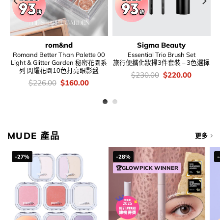
rom&nd
Sigma Beauty
e
Romand Better Than Palette 00
Essential Trio Brush Set
Light & Glitter Garden 秘密花園系
旅行便攜化妝掃3件套裝 – 3色選擇
列 閃耀花園10色打亮眼影盤
價
Original
Current
$
230.00
$
220.00
錢：
price
price
價
Original
Current
$
226.00
$
160.00
was:
is:
錢：
price
price
$230.00.
$220.00
was:
is:
$226.00.
$160.00.
MUDE 產品
更多
-27%
-28%
🏆GLOWPICK WINNER