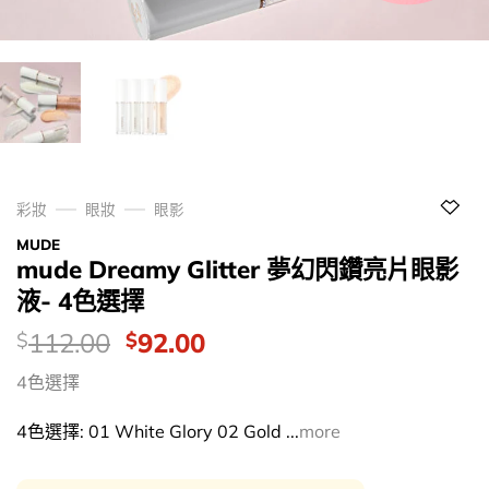
彩妝
眼妝
眼影
MUDE
mude Dreamy Glitter 夢幻閃鑽亮片眼影
液- 4色選擇
價
Original
Current
112.00
92.00
$
$
錢：
price
price
4色選擇
was:
is:
$112.00.
$92.00.
4色選擇: 01 White Glory 02 Gold ...
more