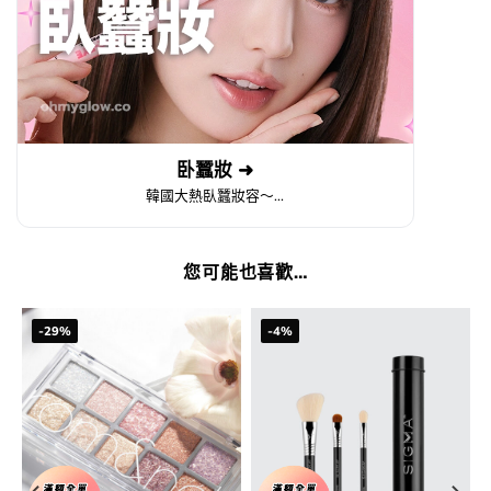
卧蠶妝 ➜
韓國大熱臥蠶妝容～...
您可能也喜歡…
-29%
-4%