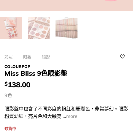
彩妝
眼妝
眼影
COLOURPOP
Miss Bliss 9色眼影盤
價
138.00
$
錢：
9色
眼影盤中包含了不同彩度的粉紅和珊瑚色，非常夢幻。眼影
粉質幼細，亮片色和大顆亮 ...
more
缺貨中