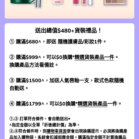
送出總值$480+貨裝禮品！
① 購滿$680^，即送 隨機護膚品/彩妝1件。
② 購滿$999^，可以$0換購*
精選貨裝產品一件
。
換購產品方法看備註。
③ 購滿$1500^，加送人氣唇釉一支，款式色款隨機
自動送。
④ 購滿$1799^，可以$0換購*
精選貨裝產品
一件。
①,③ 訂單符合條件，會自動送出♥
^指定金額以全單「折後總計價」為準。
②,④符合條件時，到
購物車頁面
便會出現換購提示，必須將換購產
品加入購物袋，系統會扣減相應金額。購滿指定金額不計算換購品