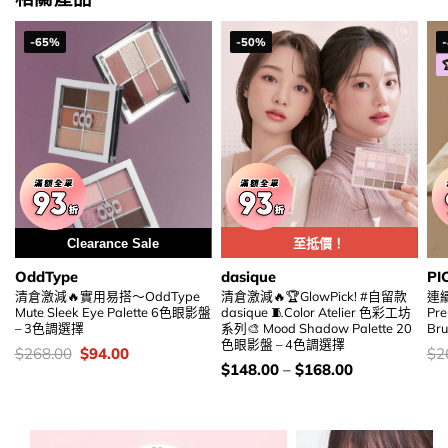
-65%
-50%
Clearance Sale
Clearance Sale
至抵價！
OddType
dasique
PI
清倉激減🔥實用易搭～OddType
清倉激減🔥🏆GlowPick! #自留款
連續
Mute Sleek Eye Palette 6色眼影盤
dasique 🧵Color Atelier 色彩工坊
Pr
– 3色調選擇
系列🎨 Mood Shadow Palette 20
Br
色眼影盤 – 4色調選擇
價
Original
Current
價
$
268.00
$
94.00
$
2
錢：
price
price
錢
價
$
148.00
–
$
168.00
was:
is:
錢：
$268.00.
$94.00.