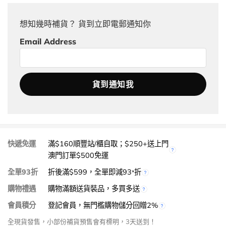
想知幾時補貨？ 貨到立即電郵通知你
Email Address
快遞免運
滿$160順豐站/櫃自取；$250+送上門
澳門訂單$500免運
全單93折
折後滿$599，全單即減93
折
*
購物禮遇
購物滿額送貨裝品，多買多送
會員積分
登記會員，無門檻購物儲分回贈2%
全現貨發售，小部份補貨預售會有標明，3天送到！