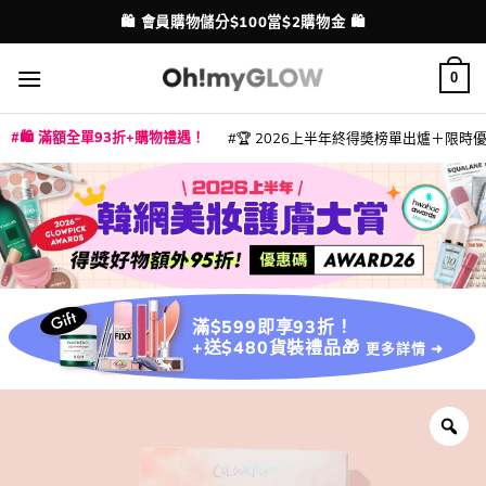
Skip
🛍️ 會員購物儲分$100當$2購物金 🛍️
配送港澳
to
content
0
🛍️ 滿額全單93折+購物禮遇！
🏆 2026上半年終得奬榜單出爐＋限時優惠
|
|
|
|
|
|
|
|
|
|
|
|
|
|
滿$599即享93折！
+送$480貨裝禮品🎁
更多詳情 ➜