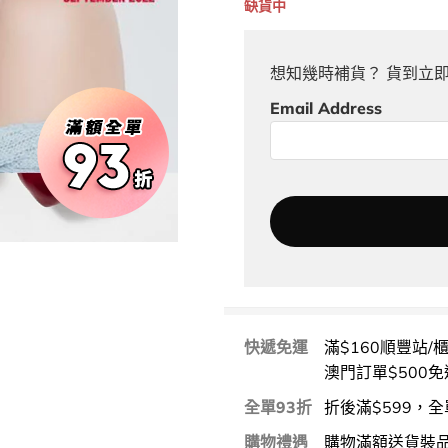
缺貨中
想知幾時補貨？ 貨到立
Email Address
快遞免運
滿$160順豐站/
澳門訂單$500免
全單93折
折後滿$599，全
購物禮遇
購物滿額送貨裝