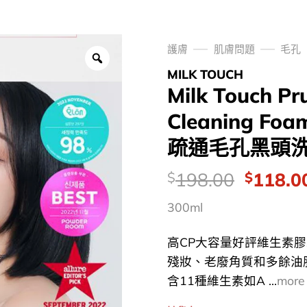
護膚
肌膚問題
毛孔
MILK TOUCH
Milk Touch Pr
Cleaning 
疏通毛孔黑頭洗面
價
Origina
198.00
118.0
$
$
錢：
price
300ml
was:
$198.0
高CP大容量好評維生素膠
殘妝、老廢角質和多餘油脂
含11種維生素如A ...
more