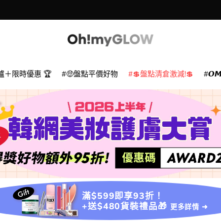
爐＋限時優惠 🏆
🤑盤點平價好物
💲盤點清倉激減!💲
𝙊
滿$599即享93折！
+送$480貨裝禮品🎁
更多詳情 ➜