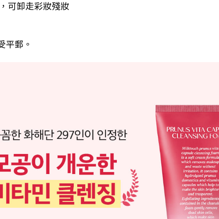
力，可卸走彩妝殘妝
受平郵。