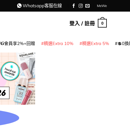
Whatsapp客服在線
MeWe
登入 / 註冊
0
𝙈𝙂會員享2%+回贈
精選Extra 10%
精選Extra 5%
💲0