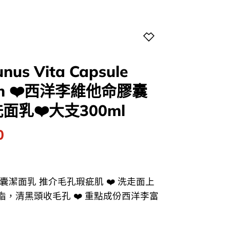
unus Vita Capsule
Foam ❤️西洋李維他命膠囊
乳❤️大支300ml
l
Current
0
price
is:
0.
$118.00.
囊潔面乳 推介毛孔瑕疵肌 ❤️ 洗走面上
，清黑頭收毛孔 ❤️ 重點成份西洋李富