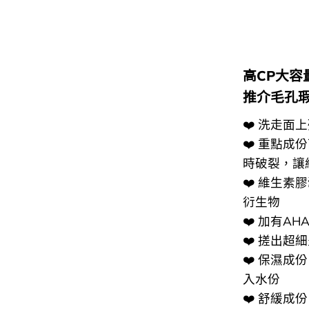
高CP大容
推介毛孔
❤️ 洗走
❤️ 重點
時破裂，讓
❤️ 維生
𧗠生物
❤️ 加有A
❤️ 搓出
❤️ 保濕
入水份
❤️ 舒緩