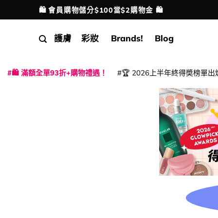
Skip
🛍️ 會員購物儲分$100當$2購物金 🛍️
配送港澳
to
content
護膚
彩妝
Brands!
Blog
🛍️ 滿額全單93折+購物禮遇！
🏆 2026上半年終得奬榜單出
|
|
|
|
|
|
|
|
|
|
|
|
|
|