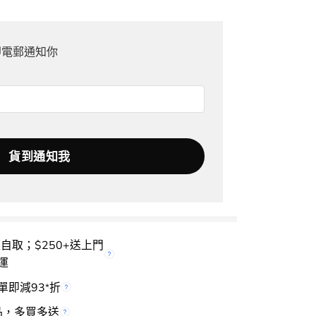
即電郵通知你
櫃自取；$250+送上門
運
單即減93
折
*
品，多買多送