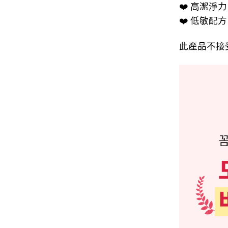
❤️ 高潔淨
❤️ 低敏配方
此產品不接