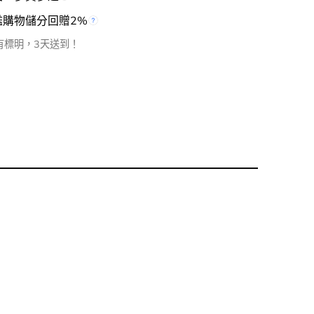
檻購物儲分回贈2%
有標明，3天送到！