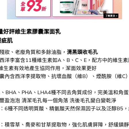
量好評維生素膠囊潔面乳
瑕疵肌
面上殘妝、老廢角質和多餘油脂，
清黑頭收毛孔
成份西洋李富含11種維生素如A、B、C、E，配方中的維生
維生素有效地產生協同作用，潔面效果更好
素膠囊內含西洋李提取物、抗壞血酸（維B）、煙酰胺（維C
HA、BHA、PHA、LHA4種不同去角質成份，完美溫和角
超細豐盈泡泡 清潔毛孔每一個角落 洗後毛孔變白變乾淨
成份：6種不同透明質酸、精氨酸天然保濕因子以及泛醇B5
成份：積雪草、喬麥和甘草提取物，強化肌膚屏障，舒緩鎮靜