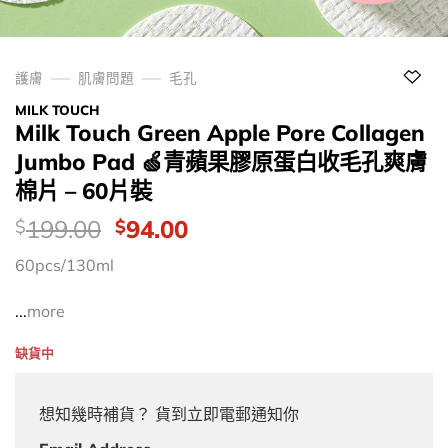
護膚
肌膚問題
毛孔
MILK TOUCH
Milk Touch Green Apple Pore Collagen
Jumbo Pad 🍏青蘋果膠原蛋白收毛孔爽膚
棉片 – 60片裝
價
Original
Current
199.00
94.00
$
$
錢：
price
price
60pcs/130ml
was:
is:
$199.00.
$94.00.
...
more
缺貨中
想知幾時補貨？ 貨到立即電郵通知你