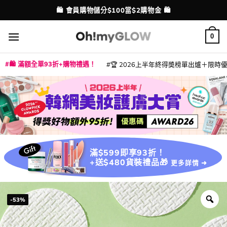
Skip
💳 支援消費券、FPS、八達通、PAYME、信用卡付款
配送港澳
to
content
0
🛍️ 滿額全單93折+購物禮遇！
🏆 2026上半年終得奬榜單出爐＋限時優惠
|
|
|
|
|
|
|
|
|
|
|
|
|
|
滿$599即享93折！
+送$480貨裝禮品🎁
更多詳情 ➜
-53%