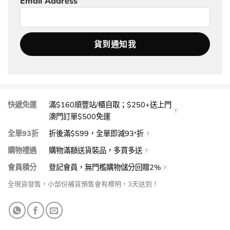
Email Address
快遞免運
滿$160順豐站/櫃自取；$250+送上門
澳門訂單$500免運
全單93折
折後滿$599，全單即減93
折
*
購物禮遇
購物滿額送貨裝品，多買多送
會員積分
登記會員，無門檻購物儲分回贈2%
全現貨發售，小部份補貨預售會有標明，3天送到！