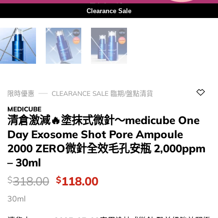
用優惠劵 再減10%
Clearance Sale
限時優惠
CLEARANCE SALE 臨期/盤點清貨
MEDICUBE
清倉激減🔥塗抹式微針～medicube One
Day Exosome Shot Pore Ampoule
2000 ZERO微針全效毛孔安瓶 2,000ppm
– 30ml
價
Original
Current
318.00
118.00
$
$
錢：
price
price
30ml
was:
is:
$318.00.
$118.00.