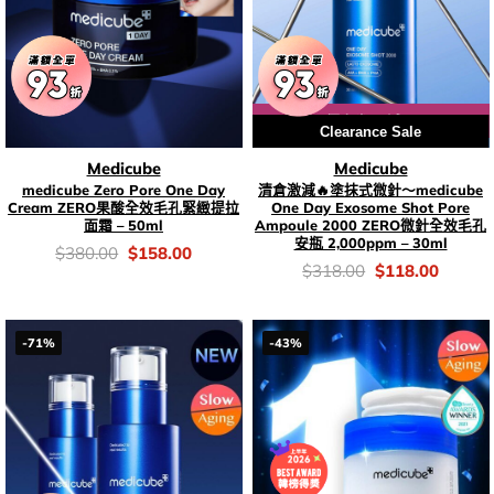
用優惠劵 再減10%
Clearance Sale
Medicube
Medicube
medicube Zero Pore One Day
清倉激減🔥塗抹式微針～medicube
Cream ZERO果酸全效毛孔緊緻提拉
One Day Exosome Shot Pore
面霜 – 50ml
Ampoule 2000 ZERO微針全效毛孔
安瓶 2,000ppm – 30ml
價
Original
Current
$
380.00
$
158.00
錢：
price
price
價
Original
Current
$
318.00
$
118.00
was:
is:
錢：
price
price
$380.00.
$158.00.
was:
is:
$318.00.
$118.0
-71%
-43%