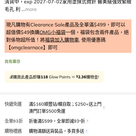
清貨中，exp 2027-07-02家用塗抹式微針 醫美級強效緊緻
毛孔 利 ...
more
現凡購物有Clearance Sale產品及全單滿$499，即可以
超值價$49換購
OMG小福袋
一個，福袋包含兩件產品，絕
對係物超所值！將
福袋加入購物車
, 使用優惠碼
【omgclearnace】即可
尚有庫存
$
💰購買此產品即賺
118
Glow Points ＝
2.36
購物金!
快遞免運
滿$160順豐站/櫃自取；$250+送上門
澳門訂單$500免運
全單93折
折後滿$599，全單即減93
折
*
購物禮遇
購物滿額送貨裝品，多買多送