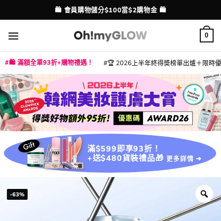
Skip
💳 支援消費券、FPS、八達通、PAYME、信用卡付款
配送港澳
to
content
0
🛍️ 滿額全單93折+購物禮遇！
🏆 2026上半年終得奬榜單出爐＋限時優惠
|
|
|
|
|
|
|
|
|
|
|
|
|
|
滿$599即享93折！
+送$480貨裝禮品🎁
更多詳情 ➜
-63%