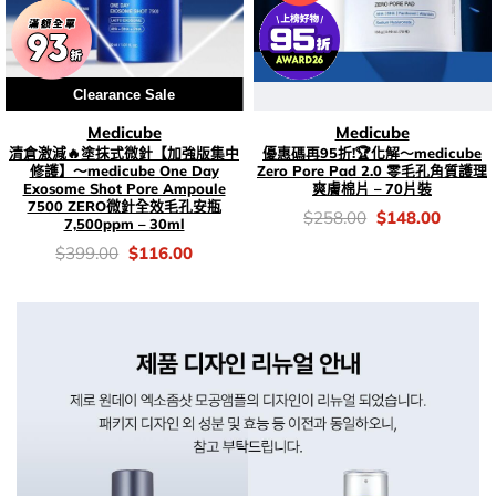
Clearance Sale
Medicube
Medicube
清倉激減🔥塗抹式微針【加強版集中
優惠碼再95折!🏆化解～medicube
修護】～medicube One Day
Zero Pore Pad 2.0 零毛孔角質護理
Exosome Shot Pore Ampoule
爽膚棉片 – 70片裝
7500 ZERO微針全效毛孔安瓶
價
Original
Current
$
258.00
$
148.00
7,500ppm – 30ml
錢：
price
price
was:
is:
價
Original
Current
$
399.00
$
116.00
$258.00.
$148.0
錢：
price
price
was:
is:
$399.00.
$116.00.