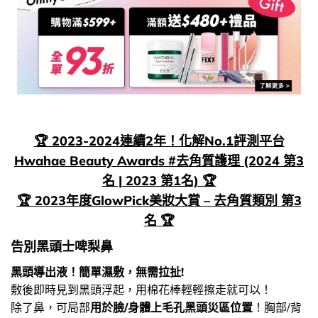
🏆 2023-2024連續2年！化解No.1評測平台
Hwahae Beauty Awards #去角質護理 (2024 第3
名 | 2023 第1名) 🏆
🏆 2023年度GlowPick美妝大賞 – 去角質類別 第3
名 🏆
告別黑頭士啤梨鼻
黑頭導出液！簡單濕敷，無需拉扯!
敷後即時見到黑頭浮起，用棉花棒輕輕擦走就可以！
除了鼻，可局部
用於臉/身體上毛孔黑頭災區位置
！胸部/背