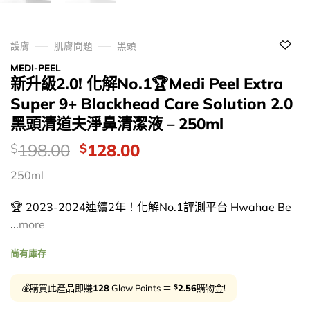
護膚
肌膚問題
黑頭
MEDI-PEEL
新升級2.0! 化解No.1🏆Medi Peel Extra
Super 9+ Blackhead Care Solution 2.0
黑頭清道夫淨鼻清潔液 – 250ml
價
Original
Current
198.00
128.00
$
$
錢：
price
price
250ml
was:
is:
$198.00.
$128.00.
🏆 2023-2024連續2年！化解No.1評測平台 Hwahae Be
...
more
尚有庫存
$
💰購買此產品即賺
128
Glow Points ＝
2.56
購物金!