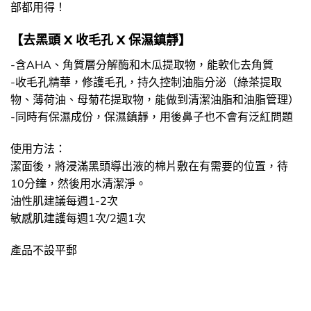
部都用得！
【去黑頭 X 收毛孔 X 保濕鎮靜】
-含AHA、角質層分解酶和木瓜提取物，能軟化去角質
-收毛孔精華，修護毛孔，持久控制油脂分泌（綠茶提取
物、薄荷油、母菊花提取物，能做到清潔油脂和油脂管理）
-同時有保濕成份，保濕鎮靜，用後鼻子也不會有泛紅問題
使用方法：
潔面後，將浸滿黑頭導出液的棉片敷在有需要的位置，待
10分鐘，然後用水清潔淨。
油性肌建議每週1-2次
敏感肌建護每週1次/2週1次
產品不設平郵