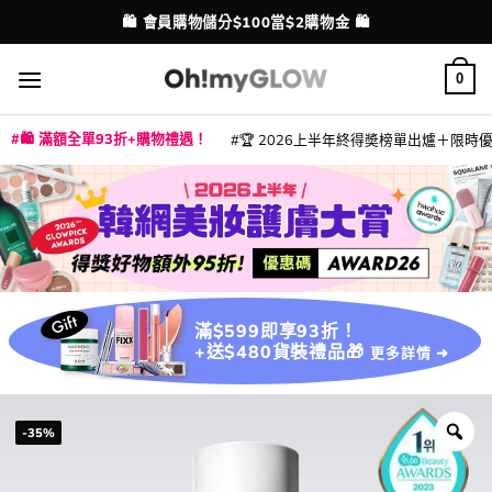
Skip
💳 支援消費券、FPS、八達通、PAYME、信用卡付款
配送港澳
to
content
0
🛍️ 滿額全單93折+購物禮遇！
🏆 2026上半年終得奬榜單出爐＋限時優惠
|
|
|
|
|
|
|
|
|
|
|
|
|
|
滿$599即享93折！
+送$480貨裝禮品🎁
更多詳情 ➜
-35%