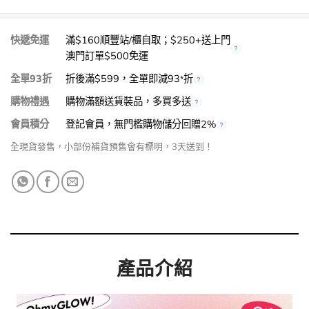
快遞免運
滿$160順豐站/櫃自取；$250+送上門
澳門訂單$500免運
全單93折
折後滿$599，全單即減93
折
*
購物禮遇
購物滿額送貨裝品，多買多送
會員積分
登記會員，無門檻購物儲分回贈2%
全現貨發售，小部份補貨預售會有標明，3天送到！
產品介紹