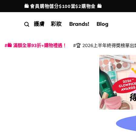
Skip
🛍️ 會員購物儲分$100當$2購物金 🛍️
配送港澳
to
content
護膚
彩妝
Brands!
Blog
🛍️ 滿額全單93折+購物禮遇！
🏆 2026上半年終得奬榜單出
|
|
|
|
|
|
|
|
|
|
|
|
|
|