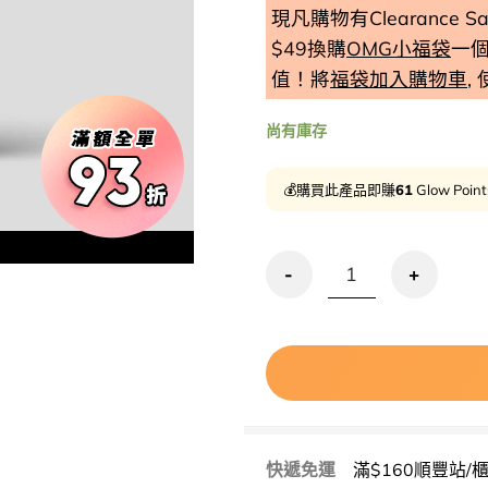
現凡購物有Clearance
$49換購
OMG小福袋
一
值！將
福袋加入購物車
,
尚有庫存
💰購買此產品即賺
61
Glow Poin
清倉激減🔥敏感肌～manyo He
快遞免運
滿$160順豐站/