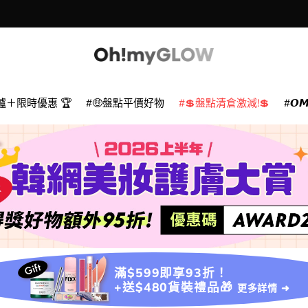
爐＋限時優惠 🏆
🤑盤點平價好物
💲盤點清倉激減!💲
𝙊
滿$599即享93折！
+送$480貨裝禮品🎁
更多詳情 ➜