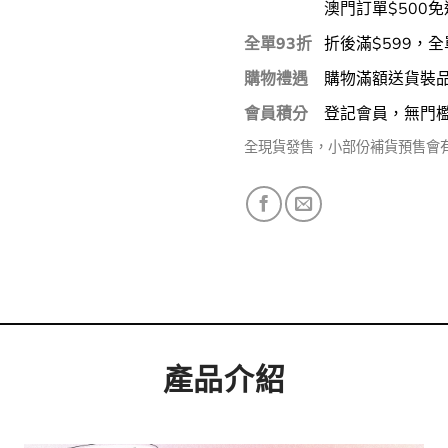
澳門訂單$500免
全單93折
折後滿$599，全
購物禮遇
購物滿額送貨裝
會員積分
登記會員，無門
全現貨發售，小部份補貨預售會
產品介紹