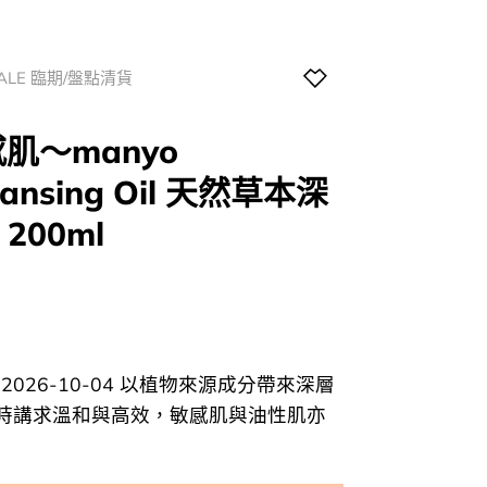
SALE 臨期/盤點清貨
肌～manyo
leansing Oil 天然草本深
200ml
l
Current
price
s:
0.
$61.00.
 2026-10-04 以植物來源成分帶來深層
時講求溫和與高效，敏感肌與油性肌亦