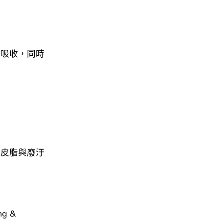
被吸收，同時
合皮脂與廢汙
ng &