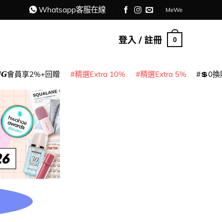
Whatsapp客服在線
MeWe
登入 / 註冊
0
𝙈𝙂會員享2%+回贈
精選Extra 10%
精選Extra 5%
💲0