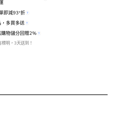
運
單即減93
折
*
品，多買多送
檻購物儲分回贈2%
有標明，3天送到！