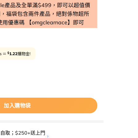
 Sale產品及全單滿$499，即可以超值價
個，福袋包含兩件產品，絕對係物超所
 使用優惠碼 【omgclearnace】即可
$
ts ＝
1.22
購物金!
rbgreen Cleansing Oil 天然草本深層潔淨卸妝油 – 200ml
加入購物袋
櫃自取；$250+送上門