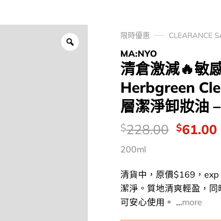
限時優惠
CLEARANCE 
MA:NYO
清倉激減🔥敏感
Herbgreen C
層潔淨卸妝油 – 
價
Origina
228.00
61.00
$
$
錢：
price
200ml
was:
i
$228.0
清貨中，原價$169，exp
潔淨。質地清爽輕盈，同
可安心使用。 ...
more