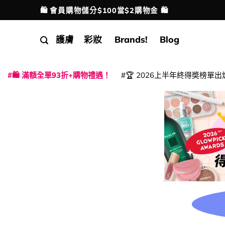
Skip
🛍️ 會員購物儲分$100當$2購物金 🛍️
配送港澳
to
content
護膚
彩妝
Brands!
Blog
🛍️ 滿額全單93折+購物禮遇！
🏆 2026上半年終得奬榜單出
|
|
|
|
|
|
|
|
|
|
|
|
|
|