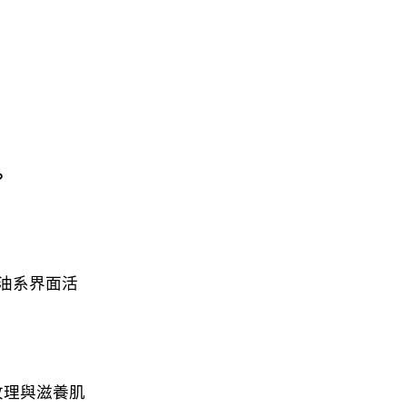

油系界面活
膚紋理與滋養肌