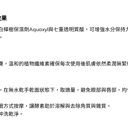
效果
白樺樹保濕劑Aquaxyl與七重透明質酸，可增強水分保持
。
膚，溫和的植物纖維素確保每次使用後肌膚依然柔潤無緊
，在無水乾手乾面狀態下，取適量，避免眼部與唇部，均
圈方式按摩，讓酵素助於溶解與去除角質與雜質。
沖洗乾淨。