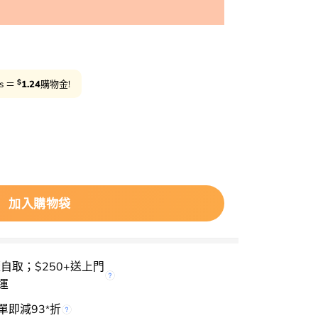
$
ts ＝
1.24
購物金!
manyo Galactomy Enzyme Peeling Gel 植物酵素去角質清
加入購物袋
櫃自取；$250+送上門
運
單即減93
折
*