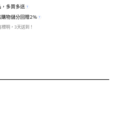
品，多買多送
檻購物儲分回贈2%
有標明，3天送到！