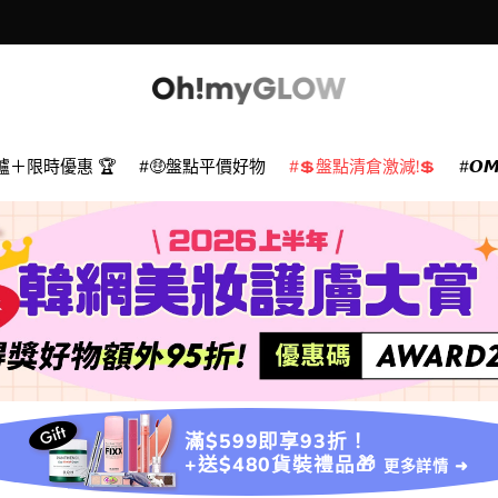
爐＋限時優惠 🏆
🤑盤點平價好物
💲盤點清倉激減!💲
𝙊
滿$599即享93折！
+送$480貨裝禮品🎁
更多詳情 ➜