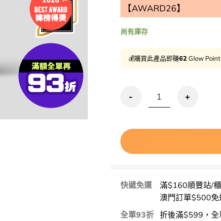
【AWARD26】
尚有庫存
💰購買此產品即賺
62
Glow Poin
優惠碼再95折!GlowPick🏆 
快遞免運
滿$160順豐站/
澳門訂單$500免
全單93折
折後滿$599，全