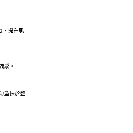
力，提升肌
繃感。
勻塗抹於整