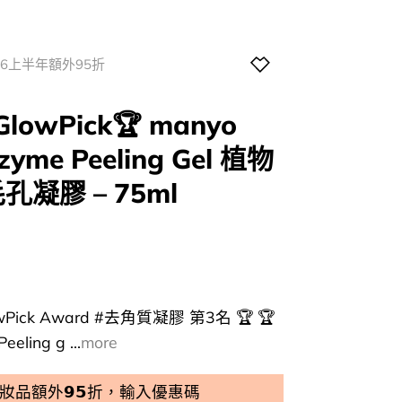
026上半年額外95折
owPick🏆 manyo
zyme Peeling Gel 植物
凝膠 – 75ml
urrent
rice
:
62.00.
Pick Award #去角質凝膠 第3名 🏆 🏆
eling g ...
more
品額外𝟵𝟱折，輸入優惠碼