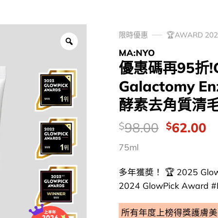
限時優惠
🏆AWARD 2
MA:NYO
優惠碼再95折!Gl
Galactomy En
酵素去角質清毛孔
價
Original
C
98.00
62.00
$
$
錢：
price
p
75ml
was:
is
$98.00.
$
多年獲奬！ 🏆 2025 Glow
2024 GlowPick Award #Pe
所有年度上榜得獎護膚美妝