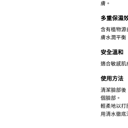
膚。
多重保濕
含有植物源
膚水潤平衡
安全溫和
適合敏感肌
使用方法
清潔臉部後
個臉部。
輕柔地以打
用清水徹底