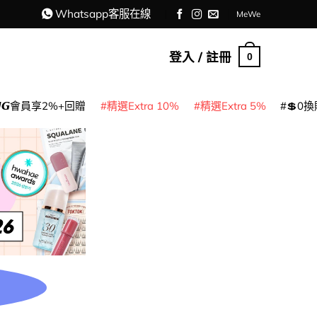
Whatsapp客服在線
MeWe
登入 / 註冊
0
𝙈𝙂會員享2%+回贈
精選Extra 10%
精選Extra 5%
💲0