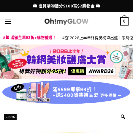
Skip
💳 支援消費券、FPS、八達通、PAYME、信用卡付款
配送港澳
to
content
0
🛍️ 滿額全單93折+購物禮遇！
🏆 2026上半年終得奬榜單出爐＋限時優惠
|
|
|
|
|
|
|
|
|
|
|
|
|
|
滿$599即享93折！
+送$480貨裝禮品🎁
更多詳情 ➜
-39%