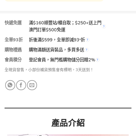
快遞免運
滿$160順豐站/櫃自取；$250+送上門
澳門訂單$500免運
全單93折
折後滿$599，全單即減93
折
*
購物禮遇
購物滿額送貨裝品，多買多送
會員積分
登記會員，無門檻購物儲分回贈2%
全現貨發售，小部份補貨預售會有標明，3天送到！
產品介紹