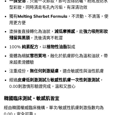
一抹全溶
：只需一次卸妝，即可去除防曬、粉底及防水
型彩妝，同時清走毛孔內污垢，有深清功效
獨有
Melting Sherbet Formula
，不流動、不滴落，使
用更方便
塗抹後直接轉化為油狀，
減低摩擦感
，能
強力吸附彩妝
殘留與黑頭
，洗後清爽不乾澀
100%
純素配方
，以
植物性油脂
製成
膏體為細膩
雪芭質地
，融化於肌膚即化為溫和油狀，帶
來超柔滑體驗
注重成份，
無任何刺激疑慮
，適合敏感性與油性肌膚
經過
皮膚低刺激測試
及
敏感性肌膚一次性刺激測試
，
0.00刺激情形驗證完成，溫和又放心
韓國臨床測試・敏感肌皆宜
經由韓國權威臨床機構，單次/敏感性肌膚刺激指數均為
0.00，安全可靠。