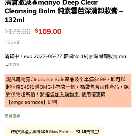
清倉激減🔥manyo Deep Clear
Cleansing Balm 純素雪芭深清卸妝膏 –
132ml
價
Original
Current
178.00
109.00
$
$
錢：
price
price
132ml
was:
is:
$178.00.
$109.00.
清貨中，exp 2027-05-27 韓國No.1純素深層卸妝膏 ma:
...
more
現凡購物有Clearance Sale產品及全單滿$499，即可以
超值價$49換購
OMG小福袋
一個，福袋包含兩件產品，絕
對係物超所值！將
福袋加入購物車
, 使用優惠碼
【omgclearnace】即可
尚有庫存
$
💰購買此產品即賺
109
Glow Points ＝
2.18
購物金!