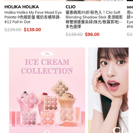
HOLIKA HOLIKA
CLIO
so
Holika Holika My Fave Mood Eye
優惠碼再95折!新色入！Clio Soft
用c
Palette 9色眼影盤 暖奶杏橘啡調-
Blending Shadow Stick 柔滑眼影
師⭐
#12 Fall In Oat
棒雙頭連暈染掃(珠光/軟霧質地) –
Ey
多色選擇
#N
價
Original
Current
$
228.00
$
139.00
錢：
price
price
價
Original
Current
價
$
138.00
$
96.00
$
1
was:
is:
錢：
price
price
錢
$228.00.
$139.00.
was:
is:
$138.00.
$96.00.