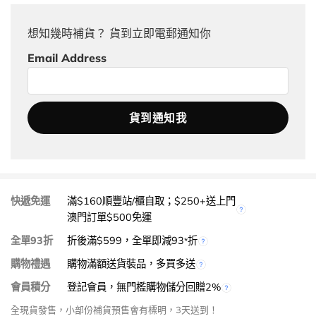
想知幾時補貨？ 貨到立即電郵通知你
Email Address
快遞免運
滿$160順豐站/櫃自取；$250+送上門
澳門訂單$500免運
全單93折
折後滿$599，全單即減93
折
*
購物禮遇
購物滿額送貨裝品，多買多送
會員積分
登記會員，無門檻購物儲分回贈2%
全現貨發售，小部份補貨預售會有標明，3天送到！