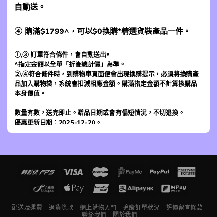
自動送。
④ 購滿$1799^，可以$0換購*
精選貨裝產品
一件。
①,③ 訂單符合條件，會自動送出♥
^指定金額以全單「折後總計價」為準。
②,④符合條件時，到
購物車頁面
便會出現換購提示，必須將換購產
品加入購物袋，系統會扣減相應金額。購滿指定金額不計算換購品
本身價值。
數量有數，送完即止。贈品日期或會有偏短情況，不切退換。
優惠更新日期：2025-12-20。
配送及運費
退貨條款
網上購物入門
追蹤訂單狀況
評價留言條款
聯絡我們
關於我們