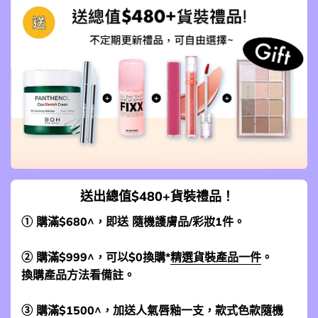
送出總值$480+貨裝禮品！
① 購滿$680^，即送 隨機護膚品/彩妝1件。
② 購滿$999^，可以$0換購*
精選貨裝產品一件
。
換購產品方法看備註。
③ 購滿$1500^，加送人氣唇釉一支，款式色款隨機