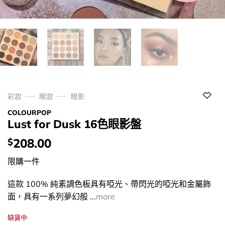
彩妝
眼妝
眼影
COLOURPOP
Lust for Dusk 16色眼影盤
價
208.00
$
錢：
限購一件
這款 100% 純素調色板具有啞光、帶閃光的啞光和金屬飾
面，具有一系列夢幻般 ...
more
缺貨中