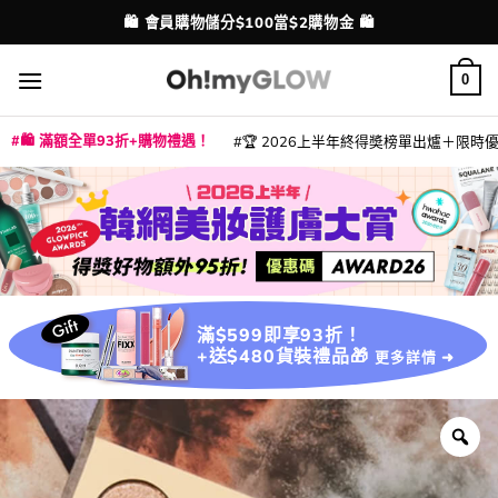
Skip
🛍️ 會員購物儲分$100當$2購物金 🛍️
配送港澳
to
content
0
🛍️ 滿額全單93折+購物禮遇！
🏆 2026上半年終得奬榜單出爐＋限時優惠
|
|
|
|
|
|
|
|
|
|
|
|
|
|
滿$599即享93折！
+送$480貨裝禮品🎁
更多詳情 ➜