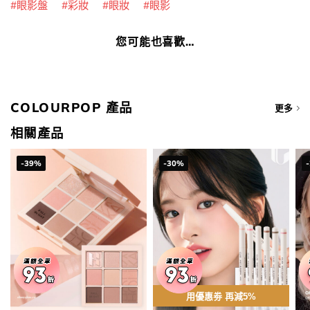
眼影盤
彩妝
眼妝
眼影
您可能也喜歡…
COLOURPOP 產品
更多
相關產品
-39%
-30%
用優惠劵 再減5%