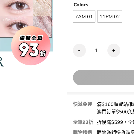
Colors
7AM 01
11PM 02
星級化妝師iseul研發！LUMMIR
快遞免運
滿$160順豐站/
澳門訂單$500免
全單93折
折後滿$599，全
購物禮遇
購物滿額送貨裝