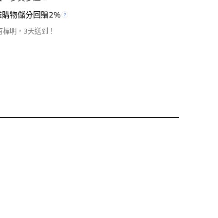
檻購物儲分回贈2%
有標明，3天送到！