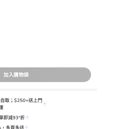
 On The Stage Liquid Glitter 閃耀亮片多用途眼影液 – 
加入購物袋
櫃自取；$250+送上門
運
單即減93
折
*
品，多買多送