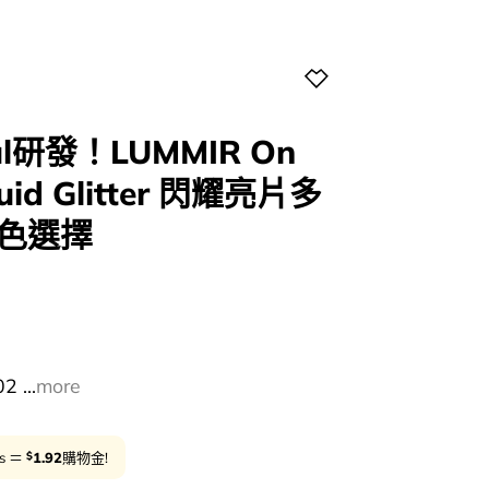
l研發！LUMMIR On
quid Glitter 閃耀亮片多
2色選擇
l
Current
price
s:
0.
$96.00.
 ...
more
$
ts ＝
1.92
購物金!