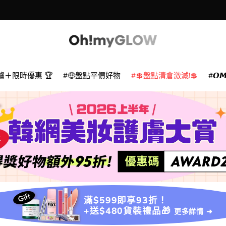
爐＋限時優惠 🏆
🤑盤點平價好物
💲盤點清倉激減!💲
𝙊
滿$599即享93折！
+送$480貨裝禮品🎁
更多詳情 ➜