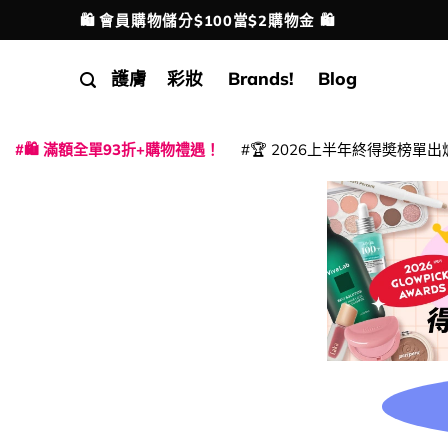
Skip
🛍️ 會員購物儲分$100當$2購物金 🛍️
配送港澳
to
content
護膚
彩妝
Brands!
Blog
🛍️ 滿額全單93折+購物禮遇！
🏆 2026上半年終得奬榜單出
|
|
|
|
|
|
|
|
|
|
|
|
|
|