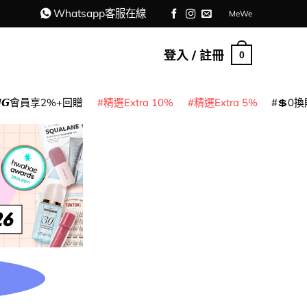
Whatsapp客服在線
MeWe
登入 / 註冊
0
𝙈𝙂會員享2%+回贈
精選Extra 10%
精選Extra 5%
💲0