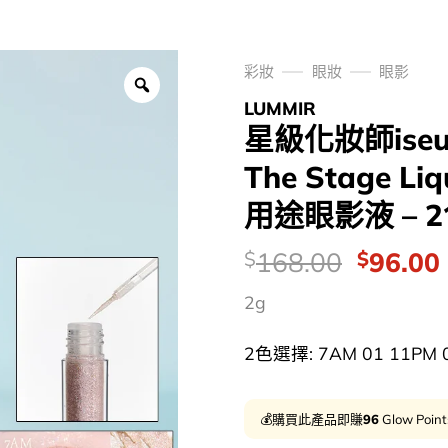
彩妝
眼妝
眼影
LUMMIR
星級化妝師iseu
The Stage Li
用途眼影液 – 
價
Origina
168.00
96.00
$
$
錢：
price
2g
was:
i
$168.0
2色選擇: 7AM 01 11PM 02
💰購買此產品即賺
96
Glow Poin