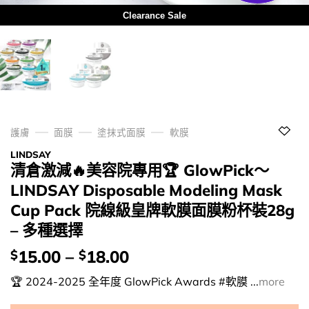
Clearance Sale
護膚
面膜
塗抹式面膜
軟膜
LINDSAY
清倉激減🔥美容院專用🏆 GlowPick～
LINDSAY Disposable Modeling Mask
Cup Pack 院線級皇牌軟膜面膜粉杯裝28g
– 多種選擇
價
15.00
–
18.00
$
$
錢：
🏆 2024-2025 全年度 GlowPick Awards #軟膜 ...
more