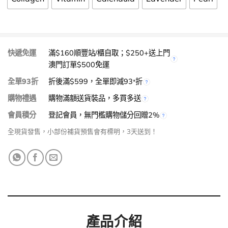
快遞免運
滿$160順豐站/櫃自取；$250+送上門
澳門訂單$500免運
全單93折
折後滿$599，全單即減93
折
*
購物禮遇
購物滿額送貨裝品，多買多送
會員積分
登記會員，無門檻購物儲分回贈2%
全現貨發售，小部份補貨預售會有標明，3天送到！
產品介紹