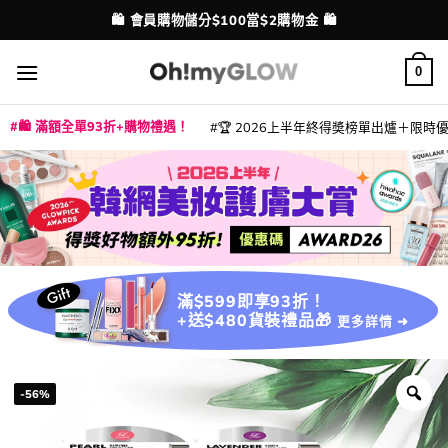
Skip
💳 支援消費券、FPS、八達通、PAYME、信用卡付款
配送港澳
to
content
0
🛍️ 滿額全單93折+購物禮遇！
🏆 2026上半年終得奬榜單出爐＋限時優惠
|
|
|
|
|
|
|
|
|
|
|
|
|
|
滿$599即享93折！
+送$480貨裝禮品🎁
更多詳情 ➜
-56%