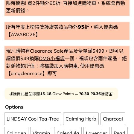
限時優惠! 買2件額外95折! 直接加進購物車，系統會自動
更新價錢。
所有年度上榜得獎護膚美妝品額外𝟵𝟱折，輸入優惠碼
【AWARD26】
現凡購物有Clearance Sale產品及全單滿$499，即可以
超值價$49換購
OMG小福袋
一個，福袋包含兩件產品，絕
對係物超所值！將
福袋加入購物車
, 使用優惠碼
【omgclearnace】即可
$
$
💰購買此產品即賺
15-18
Glow Points ＝
0.30
-
0.36
購物金!
Options
LINDSAY Cool Tea-Tree
Calming Herb
Charcoal
Collagen
Vitamin
Calendula
Lavender
Pearl