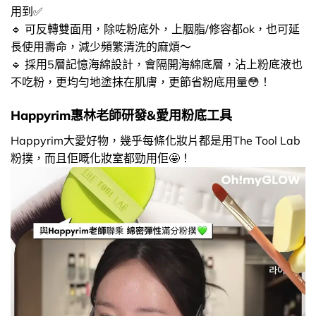
用到✅​
🔹 ​可反轉雙面用，除咗粉底外，上胭脂/修容都ok，也可延
長使用壽命，減少頻繁清洗的麻煩～
🔹 採用5層記憶海綿設計，會隔開海綿底層，沾上粉底液也
不吃粉，更均勻地塗抹在肌膚，更節省粉底用量😳​！
Happyrim惠林老師研發&愛用粉底工具
Happyrim大愛好物，幾乎每條化妝片都是用The Tool Lab
粉撲，而且佢嘅化妝室都勁用佢🤩​！