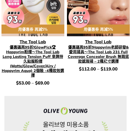
用優惠劵 再減5%
用優惠劵 再減5%
The Tool Lab
The Tool Lab
優惠碼再95折!GlowPick🏆
優惠碼再95折!Happyrim老師研發&
Happyrim粉撲～The Tool Lab
愛用掃具～The Tool Lab 231 Full
Long Lasting Tension Puff 皇牌持
Coverage Concealer Brush 無瑕底
久貼服粉撲
妝遮瑕掃 – 2種尺寸選擇
(Matte/Glow/Cover/Airy /
價
$
112.00
–
$
119.00
Happyrim Aqua) 2個裝 -4種妝效選
錢：
擇
價
$
53.00
–
$
69.00
錢：