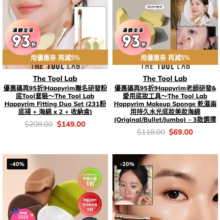
用優惠劵 再減5%
用優惠劵 再減5%
The Tool Lab
The Tool Lab
優惠碼再95折!Happyrim聯名研發粉
優惠碼再95折!Happyrim老師研發&
底Tool套裝～The Tool Lab
愛用底妝工具～The Tool Lab
Happyrim Fitting Duo Set (231粉
Happyrim Makeup Sponge 乾濕兩
底掃 + 海綿 x 2 + 收納盒)
用持久水光底妝美妝海綿
(Original/Bullet/Jumbo) – 3款選擇
價
Original
Current
$
208.00
$
149.00
錢：
price
price
價
Original
Current
$
118.00
$
69.00
was:
is:
錢：
price
price
$208.00.
$149.00.
was:
is:
$118.00.
$69.00.
-40%
-20%