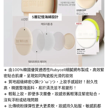
🔹​ 由100%韓國優質通透性Rubycell細膩網布製成，高效緊
密貼合肌膚，呈現如同陶瓷般光滑的妝效
🔹​ 質地超級綿密Q彈(つ´ω`)つ，上妝手感超好！耐久性
高，精選整塊面料，易於清洗並不易變形！
🔹​ 輕鬆上妝，即便多次層疊，妝感依舊輕薄且緊密貼合，
沒有浮粉或結塊問題
🔹 ​比傳統粉撲彈性更大更柔軟，妝感持久貼服，敏感肌都