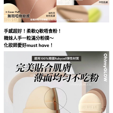
手感超好！柔軟Q軟唔食粉！
韓妹人手一粒滿分粉撲～
化妝師愛好must have！