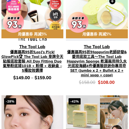
用優惠劵 再減5%
用優惠劵 再減5%
The Tool Lab
The Tool Lab
優惠碼再95折!LeoJ’s Pick!
優惠碼再95折!Happyrim老師研發&
GlowPick🏆 The Tool Lab 皇牌全天
愛用底妝工具～The Tool Lab
貼服底妝套裝 All Day Fitting Duo
Happyrim Sponge 乾濕兩用持久水
氣墊粉底掃101B + 粉撲 + 收納盒 –
光底妝海綿4件優惠裝送迷你專用皂
5種妝效選擇
SET (Jumbo x 2 + Bullet x 2 +
mini soap + case)
價
$
149.00
–
$
159.00
錢：
價
Original
Current
$
158.00
$
108.00
錢：
price
price
was:
is:
$158.00.
$108.0
-28%
-42%