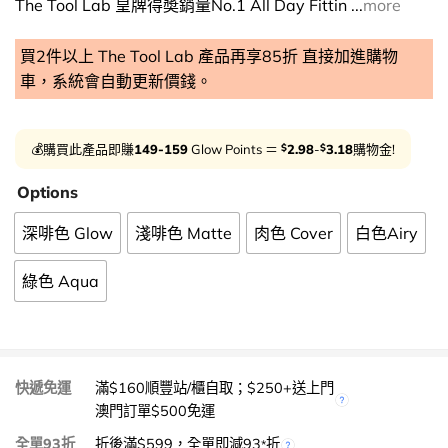
The Tool Lab 皇牌得奬銷量No.1 All Day Fittin ...
more
買2件以上 The Tool Lab 產品再享85折 直接加進購物
車，系統會自動更新價錢。
$
$
💰購買此產品即賺
149-159
Glow Points ＝
2.98
-
3.18
購物金!
Options
深啡色 Glow
淺啡色 Matte
肉色 Cover
白色Airy
綠色 Aqua
快遞免運
滿$160順豐站/櫃自取；$250+送上門
澳門訂單$500免運
全單93折
折後滿$599，全單即減93
折
*