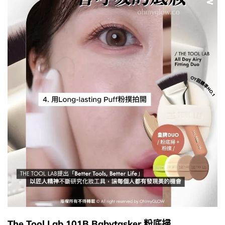
The Tool Lab 101B Babytasker 粉底掃