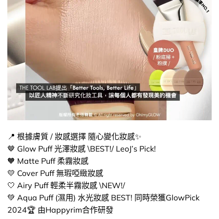
📍​ 根據膚質 / 妝感選擇 隨心變化妝感✨​
🤎​ Glow Puff 光澤妝感 \BEST!/ LeoJ’s Pick!
🧡​ Matte Puff 柔霧妝感
💛​ Cover Puff 無瑕啞緻妝感
🤍​ Airy Puff 輕柔半霧妝感 \NEW!/
💚 Aqua Puff (濕用) 水光妝感 BEST! 同時榮獲GlowPick
2024🏆 由Happyrim合作研發