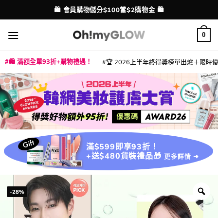
Skip
💳 支援消費券、FPS、八達通、PAYME、信用卡付款
配送港澳
to
content
0
🛍️ 滿額全單93折+購物禮遇！
🏆 2026上半年終得奬榜單出爐＋限時優惠
|
|
|
|
|
|
|
|
|
|
|
|
|
|
滿$599即享93折！
+送$480貨裝禮品🎁
更多詳情 ➜
-28%