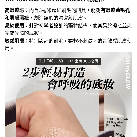
高效遮瑕
：內含3毫米超細刷毛的刷具，能夠
有效遮蓋毛孔
和肌膚瑕疵
，創造無瑕的陶瓷般肌膚。
易於使用：
針對初學者設計的獨特結構，使其易於操控並能
完成光滑的底妝。
敏感肌膚：
特別設計的刷毛，柔軟不刺激，適合敏感肌膚使
用。