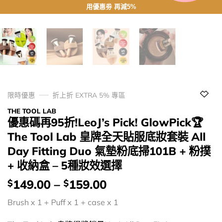
用優惠劵 再減5%
限時優惠
折上折 EXTRA 5% 專區
THE TOOL LAB
優惠碼再95折!LeoJ’s Pick! GlowPick🏆
The Tool Lab 皇牌全天貼服底妝套裝 All
Day Fitting Duo 氣墊粉底掃101B + 粉撲
+ 收納盒 – 5種妝效選擇
價
149.00
–
159.00
$
$
錢：
Brush x 1 + Puff x 1 + case x 1