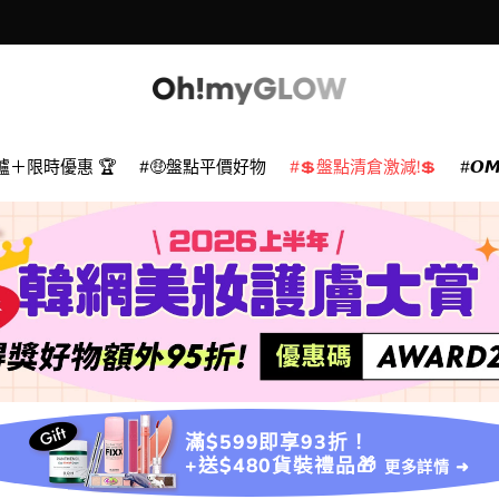
爐＋限時優惠 🏆
🤑盤點平價好物
💲盤點清倉激減!💲
𝙊
滿$599即享93折！
+送$480貨裝禮品🎁
更多詳情 ➜