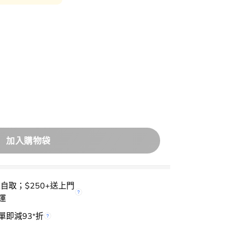
heek Stain | 玫瑰變幻唇膏 數量
加入購物袋
櫃自取；$250+送上門
運
單即減93
折
*