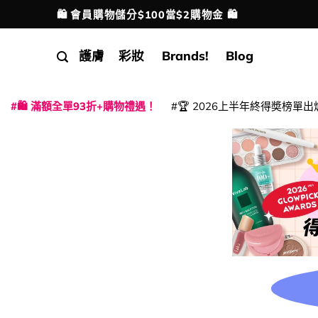
Skip
🛍️ 會員購物儲分$100當$2購物金 🛍️
配送港澳
to
content
護膚
彩妝
Brands!
Blog
🛍️ 滿額全單93折+購物禮遇！
🏆 2026上半年終得奬榜單出
|
|
|
|
|
|
|
|
|
|
|
|
|
|