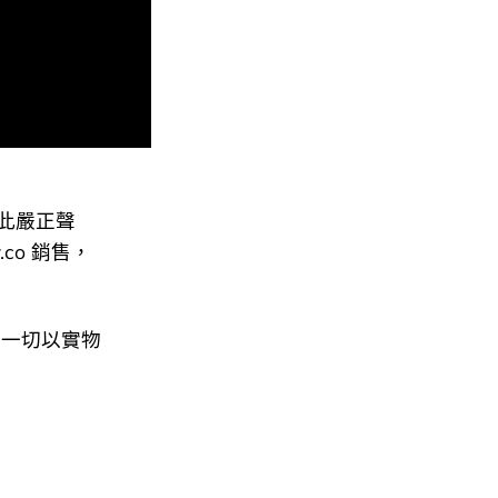
能保證經其他渠道的貨
以實物為準。
此嚴正聲
.co 銷售，
，一切以實物