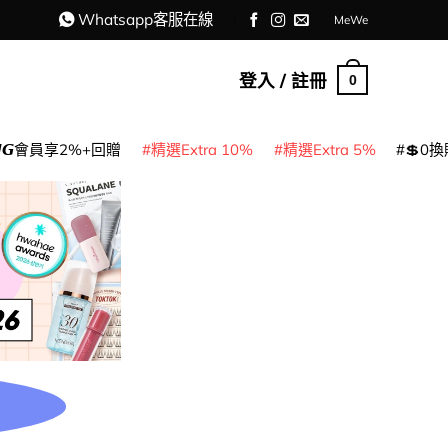
Whatsapp客服在線
MeWe
登入 / 註冊
0
𝙈𝙂會員享2%+回贈
精選Extra 10%
精選Extra 5%
💲0