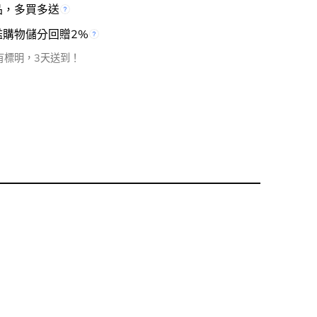
品，多買多送
檻購物儲分回贈2%
有標明，3天送到！