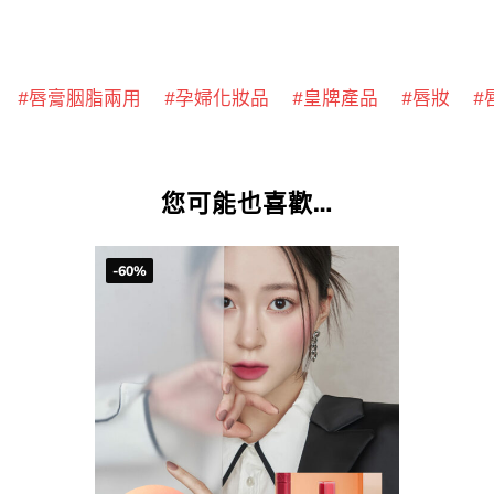
唇膏胭脂兩用
孕婦化妝品
皇牌產品
唇妝
您可能也喜歡…
-60%