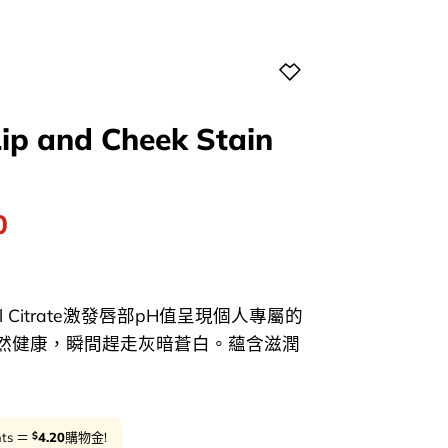
Lip and Cheek Stain
l
Current
0
price
is:
0.
$210.00.
ryl Citrate激發唇部pH值呈現個人專屬的
然健康，瞬間趕走灰暗蒼白。蘊含滋潤
$
nts ＝
4.20
購物金!