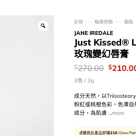
彩妝
輪廓修飾
胭脂
JANE IREDALE
Just Kissed® 
玫瑰變幻唇膏
價
Origina
270.00
210.0
$
$
錢：
price
3色 / 3g
was:
$270.0
成分天然，以Triisostea
粉紅或桃橙色彩，色澤自
成分，為肌膚 ...
more
💰購買此產品即賺
210
Glow Poi