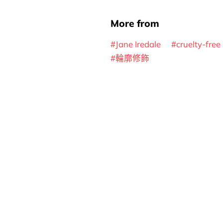
More from
Jane Iredale
cruelty-free
輪廓修飾