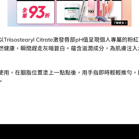
riisostearyl Citrate激發唇部pH值呈現個人專屬的
然健康，瞬間趕走灰暗蒼白。蘊含滋潤成分，為肌膚注入
使用，在胭脂位置塗上一點點後，用手指即時輕輕推勻，
。