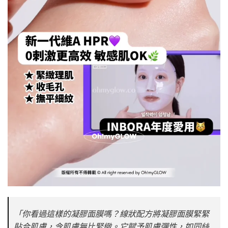
「你看過這樣的凝膠面膜嗎？線狀配方將凝膠面膜緊緊
貼合肌膚，令肌膚無比緊緻。它賦予肌膚彈性，如同絲