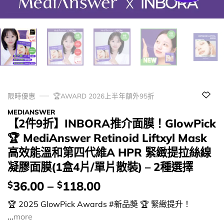
限時優惠
🏆AWARD 2026上半年額外95折
MEDIANSWER
【2件9折】INBORA推介面膜！GlowPick
🏆 MediAnswer Retinoid Liftxyl Mask
高效能溫和第四代維A HPR 緊緻提拉絲線
凝膠面膜(1盒4片/單片散裝) – 2種選擇
價
36.00
–
118.00
$
$
錢：
🏆 2025 GlowPick Awards #新品奬 🏆 緊緻提升！
...
more