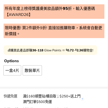
所有年度上榜得獎護膚美妝品額外𝟵𝟱折，輸入優惠碼
【AWARD26】
限時優惠! 買2件額外9折! 直接加進購物車，系統會自動更
新價錢。
$
$
💰購買此產品即賺
36-118
Glow Points ＝
0.72
-
2.36
購物金!
Options
一盒4片
散裝單片
快遞免運
滿$160順豐站/櫃自取；$250+送上門
澳門訂單$500免運