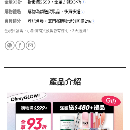
全單93折
折後滿$599，全單即減93
折
*
購物禮遇
購物滿額送貨裝品，多買多送
會員積分
登記會員，無門檻購物儲分回贈2%
全現貨發售，小部份補貨預售會有標明，3天送到！
產品介紹