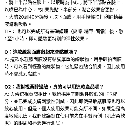
．將上半部貼在臉上，以眼睛為中心；將下半部貼在臉上，
以嘴巴為中心。 *如果先貼下半部分，黏合效果會更好。
．大約20到40分鐘後，取下面膜，用手輕輕拍打剩餘精華
液幫助吸收。
TIP： 也可以完成所有基礎護理（爽膚-精華-面霜）後，敷
1至2小時，即可體驗更特別的彈性效果。
Q：這款線狀面膜敷起來會黏膩嗎？
A: 這款水凝膠面膜沒有黏膩厚重的線狀物。用手輕拍面膜
時，可以看到輕盈的線狀物。它能緊密貼合肌膚，因此使用
時不會感到黏膩。
Q2：我對視黃醇過敏，真的可以用這款產品嗎？
A: 與傳統視黃醇相比，我們採用了刺激性較低的HPR成
分，並已完成皮膚刺激性測試，因此即使是敏感肌膚也可以
放心使用。但是，個人使用效果可能有所不同，如果您是高
度敏感肌膚，我們建議您在使用前先在手臂內側（肌膚柔軟
處）的眼周和唇週進行測試。