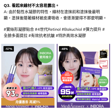
Q3. 看起來線材不太容易露出。
A: 由於黏性水凝膠的特性，線材在塗抹前和塗抹後最明
顯，塗抹後隨著線材被皮膚吸收，會逐漸變得不那麼明顯。
#實絲形凝膠貼合 #4世代Retinol #Bakuchiol #彈力提升 #
全臉多面提拉 #有效抗老抗皺 #特許高效水凝膠
-57%
-48%
用優惠劵 再減5%