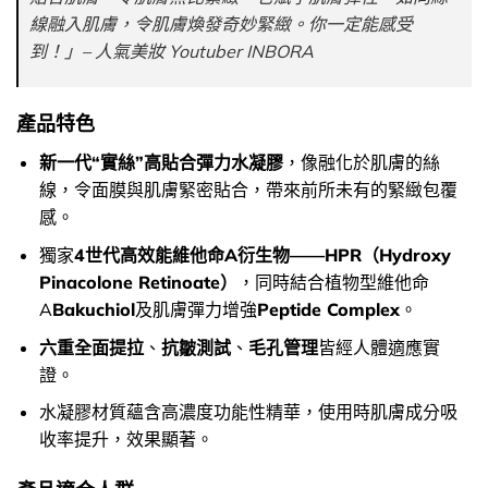
線融入肌膚，令肌膚煥發奇妙緊緻。你一定能感受
到！」– 人氣美妝 Youtuber INBORA
產品特色
新一代“實絲”高貼合彈力水凝膠
，像融化於肌膚的絲
線，令面膜與肌膚緊密貼合，帶來前所未有的緊緻包覆
感。
獨家
4世代高效能維他命A衍生物——HPR（Hydroxy
Pinacolone Retinoate）
，同時結合植物型維他命
A
Bakuchiol
及肌膚彈力增強
Peptide Complex
。
六重全面提拉
、
抗皺測試
、
毛孔管理
皆經人體適應實
證。
水凝膠材質蘊含高濃度功能性精華，使用時肌膚成分吸
收率提升，效果顯著。