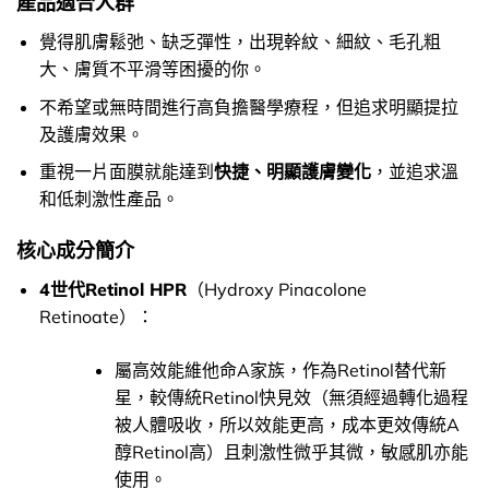
產品適合人群
覺得肌膚鬆弛、缺乏彈性，出現幹紋、細紋、毛孔粗
大、膚質不平滑等困擾的你。
不希望或無時間進行高負擔醫學療程，但追求明顯提拉
及護膚效果。
重視一片面膜就能達到
快捷、明顯護膚變化
，並追求溫
和低刺激性產品。
核心成分簡介
4世代Retinol HPR
（Hydroxy Pinacolone
Retinoate）：
屬高效能維他命A家族，作為Retinol替代新
星，較傳統Retinol快見效（無須經過轉化過程
被人體吸收，所以效能更高，成本更效傳統A
醇Retinol高）且刺激性微乎其微，敏感肌亦能
使用。