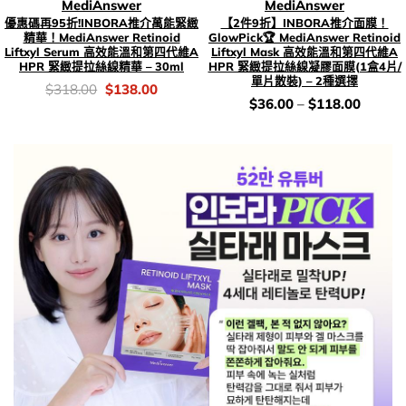
MediAnswer
MediAnswer
優惠碼再95折!INBORA推介萬能緊緻
【2件9折】INBORA推介面膜！
精華！MediAnswer Retinoid
GlowPick🏆 MediAnswer Retinoid
Liftxyl Serum 高效能溫和第四代維A
Liftxyl Mask 高效能溫和第四代維A
HPR 緊緻提拉絲線精華 – 30ml
HPR 緊緻提拉絲線凝膠面膜(1盒4片/
單片散裝) – 2種選擇
價
Original
Current
$
318.00
$
138.00
錢：
price
price
價
$
36.00
–
$
118.00
was:
is:
錢：
$318.00.
$138.00.