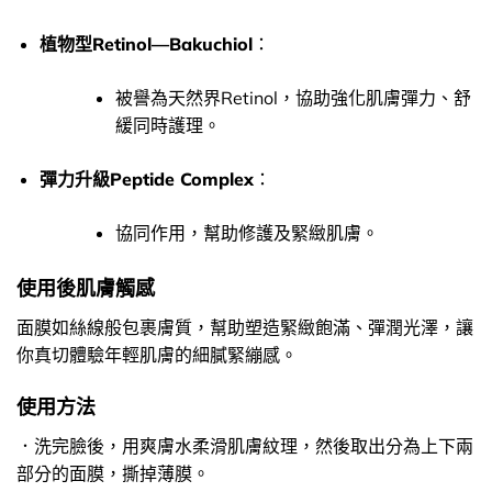
植物型Retinol—Bakuchiol
：
被譽為天然界Retinol，協助強化肌膚彈力、舒
緩同時護理。
彈力升級Peptide Complex
：
協同作用，幫助修護及緊緻肌膚。
使用後肌膚觸感
面膜如絲線般包裹膚質，幫助塑造緊緻飽滿、彈潤光澤，讓
你真切體驗年輕肌膚的細膩緊繃感。
使用方法
．洗完臉後，用爽膚水柔滑肌膚紋理，然後取出分為上下兩
部分的面膜，撕掉薄膜。