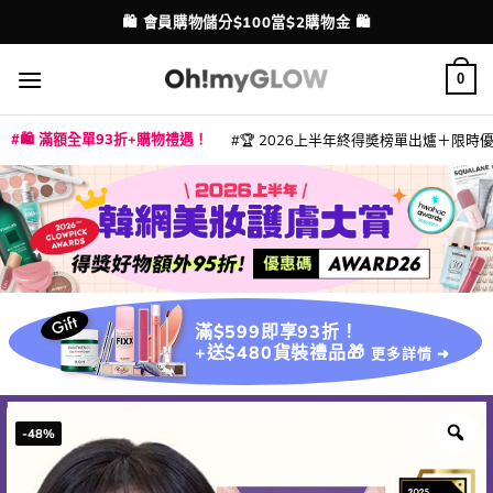
Skip
💳 支援消費券、FPS、八達通、PAYME、信用卡付款
配送港澳
to
content
0
🛍️ 滿額全單93折+購物禮遇！
🏆 2026上半年終得奬榜單出爐＋限時優惠
|
|
|
|
|
|
|
|
|
|
|
|
|
|
滿$599即享93折！
+送$480貨裝禮品🎁
更多詳情 ➜
-48%