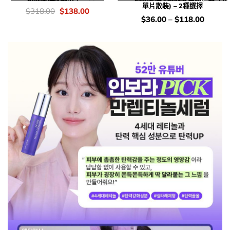
單片散裝) – 2種選擇
價
Original
Current
$
318.00
$
138.00
錢：
price
price
價
$
36.00
–
$
118.00
was:
is:
錢：
$318.00.
$138.00.