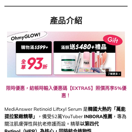
產品介紹
限時優惠，結帳時輸入優惠碼【EXTRA5】照價再享5%優
惠！
MediAnswer Retinoid Liftxyl Serum 是
韓國大熱的「萬能
提拉緊緻精華」
，備受52萬YouTuber
INBORA推薦
，專為
關注肌膚彈性與抗老修護而設。精華
以第四代
Retinol（HPR）為核心，同時結合植物性