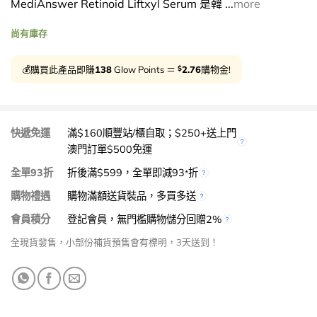
MediAnswer Retinoid Liftxyl Serum 是韓 ...
more
尚有庫存
$
💰購買此產品即賺
138
Glow Points ＝
2.76
購物金!
快遞免運
滿$160順豐站/櫃自取；$250+送上門
澳門訂單$500免運
全單93折
折後滿$599，全單即減93
折
*
購物禮遇
購物滿額送貨裝品，多買多送
會員積分
登記會員，無門檻購物儲分回贈2%
全現貨發售，小部份補貨預售會有標明，3天送到！