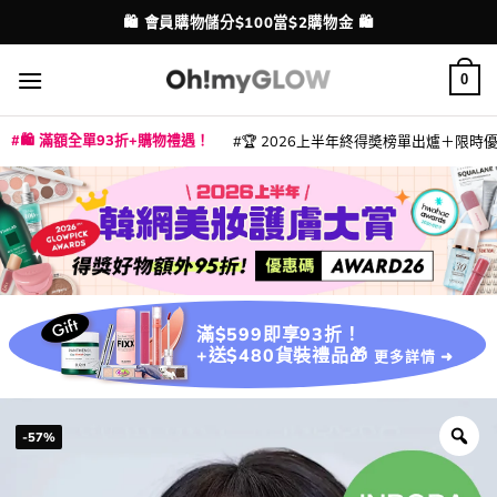
Skip
💳 支援消費券、FPS、八達通、PAYME、信用卡付款
配送港澳
to
content
0
🛍️ 滿額全單93折+購物禮遇！
🏆 2026上半年終得奬榜單出爐＋限時優惠
|
|
|
|
|
|
|
|
|
|
|
|
|
|
滿$599即享93折！
+送$480貨裝禮品🎁
更多詳情 ➜
-57%