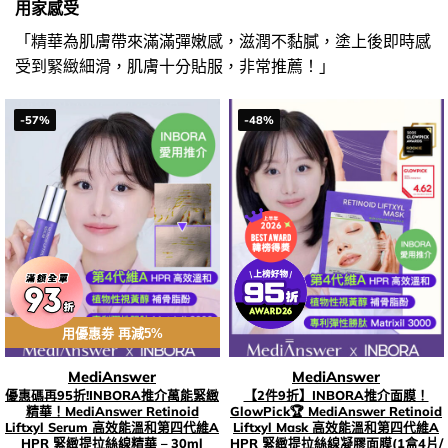
用家感受
「精華為肌膚帶來滿滿彈嫩感，滋潤不黏膩，塗上後即時感
受到緊緻細滑，肌膚十分貼服，非常推薦！」
-57%
-48%
用優惠劵 再減5%
MediAnswer
MediAnswer
優惠碼再95折!INBORA推介萬能緊緻
【2件9折】INBORA推介面膜！
精華！MediAnswer Retinoid
GlowPick🏆 MediAnswer Retinoid
Liftxyl Serum 高效能溫和第四代維A
Liftxyl Mask 高效能溫和第四代維A
HPR 緊緻提拉絲線精華 – 30ml
HPR 緊緻提拉絲線凝膠面膜(1盒4片/