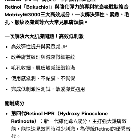
Retinol「Bakuchiol」與強化彈力的專利抗衰老胜肽複合
Matrixyl®3000三大高效成分，一次解決彈性、緊緻、毛
孔、皺紋及膚質等六大常見肌膚煩惱。
一次解決六大肌膚問題！高效低刺激
高效彈性提升與緊緻感UP
改善膚質紋理與減淡微細皺紋
毛孔收細、肌膚觸感細緻飽滿
使用感滋潤、不黏膩、不侷促
完成低刺激性測試，敏感膚質適用
關鍵成分
第四代Retinol HPR（Hydroxy Pinacolone
Retinoate）
：新一代維他命A成分，主打強大護膚效
能，能快速見效同時減少刺激，為傳統Retinol的優秀替
代。