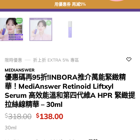
用優惠劵 再減5%
限時優惠
折上折 EXTRA 5% 專區
MEDIANSWER
優惠碼再95折!INBORA推介萬能緊緻精
華！MediAnswer Retinoid Liftxyl
Serum 高效能溫和第四代維A HPR 緊緻提
拉絲線精華 – 30ml
價
Original
Current
318.00
138.00
$
$
錢：
price
price
30ml
was:
is:
$318.00.
$138.00.