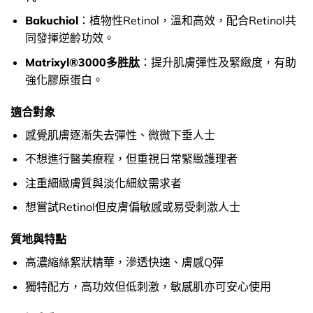
Bakuchiol
：植物性Retinol，溫和高效，配合Retinol共
同發揮逆齡功效。
Matrixyl®3000多胜肽
：提升肌膚彈性及緊緻度，有助
強化膠原蛋白。
適合對象
感覺肌膚逐漸失去彈性、微微下垂人士
不想進行醫美療程，但重視日常緊緻護理者
注重細緻膚質與淡化細紋需求者
想嘗試Retinol但皮膚偏敏感或易受刺激人士
質地與特點
高濃縮絲絮狀精華，滲透快速、膚感Q彈
獨特配方，高功效但低刺激，敏感肌亦可安心使用