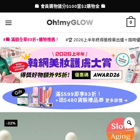
Skip
💳 支援消費券、FPS、八達通、PAYME、信用卡付款
配送港澳
to
content
0
🛍️ 滿額全單93折+購物禮遇！
🏆 2026上半年終得奬榜單出爐＋限時優惠
|
|
|
|
|
|
|
|
|
|
|
|
|
|
滿$599即享93折！
+送$480貨裝禮品🎁
更多詳情 ➜
-22%