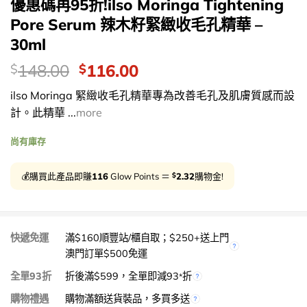
優惠碼再95折!ilso Moringa Tightening
Pore Serum 辣木籽緊緻收毛孔精華 –
30ml
價
Original
Current
148.00
116.00
$
$
錢：
price
price
ilso Moringa 緊緻收毛孔精華專為改善毛孔及肌膚質感而設
was:
is:
計。此精華 ...
more
$148.00.
$116.00.
尚有庫存
$
💰購買此產品即賺
116
Glow Points ＝
2.32
購物金!
快遞免運
滿$160順豐站/櫃自取；$250+送上門
澳門訂單$500免運
全單93折
折後滿$599，全單即減93
折
*
購物禮遇
購物滿額送貨裝品，多買多送