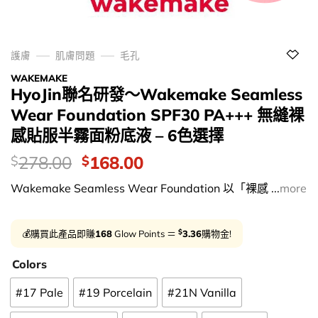
護膚
肌膚問題
毛孔
WAKEMAKE
HyoJin聯名研發～Wakemake Seamless
Wear Foundation SPF30 PA+++ 無縫裸
感貼服半霧面粉底液 – 6色選擇
價
Original
Current
278.00
168.00
$
$
錢：
price
price
Wakemake Seamless Wear Foundation 以「裸感 ...
more
was:
is:
$278.00.
$168.00.
$
💰購買此產品即賺
168
Glow Points ＝
3.36
購物金!
Colors
#17 Pale
#19 Porcelain
#21N Vanilla