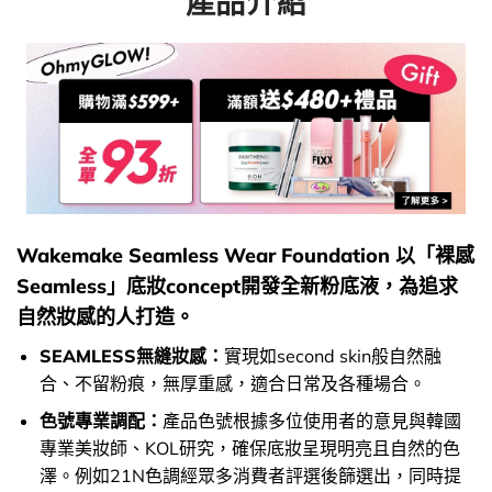
產品介紹
Wakemake Seamless Wear Foundation 以「裸感
Seamless」底妝concept開發全新粉底液，為追求
自然妝感的人打造。
SEAMLESS無縫妝感：
實現如second skin般自然融
合、不留粉痕，無厚重感，適合日常及各種場合。
色號專業調配：
產品色號根據多位使用者的意見與韓國
專業美妝師、KOL研究，確保底妝呈現明亮且自然的色
澤。例如21N色調經眾多消費者評選後篩選出，同時提