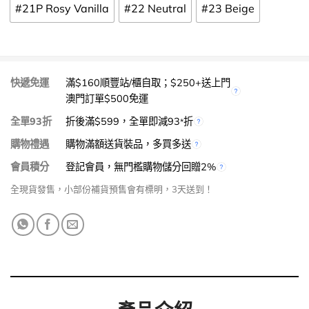
#21P Rosy Vanilla
#22 Neutral
#23 Beige
快遞免運
滿$160順豐站/櫃自取；$250+送上門
澳門訂單$500免運
全單93折
折後滿$599，全單即減93
折
*
購物禮遇
購物滿額送貨裝品，多買多送
會員積分
登記會員，無門檻購物儲分回贈2%
全現貨發售，小部份補貨預售會有標明，3天送到！