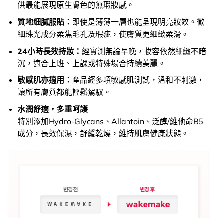
供最能展現原生膚色的無瑕妝感。
質地細膩服貼：
即使是薄薄一層也能呈現明亮妝效。微
細珠光成分柔焦毛孔及瑕疵，使膚質更細緻柔滑。
24小時長效持妝：
經實測無論早晚，妝容依然細緻不暗
沉，適合上班、上課或特殊場合持續美麗。
敏感肌亦適用：
產品經多項敏感肌測試，溫和不刺激，
讓所有膚質都能輕鬆駕馭。
水潤舒適，多重呵護
特別添加Hydro-Glycans、Allantoin、泛醇/維他命B5
成分，長效保濕，舒緩乾燥，維持肌膚健康狀態。