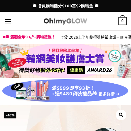
Skip
💳 支援消費券、FPS、八達通、PAYME、信用卡付款
配送港澳
to
content
0
🛍️ 滿額全單93折+購物禮遇！
🏆 2026上半年終得奬榜單出爐＋限時優惠
|
|
|
|
|
|
|
|
|
|
|
|
|
|
滿$599即享93折！
+送$480貨裝禮品🎁
更多詳情 ➜
-40%