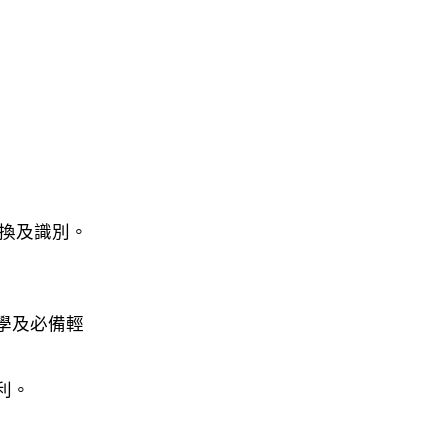
更換及識別。
學及必備輕
利。