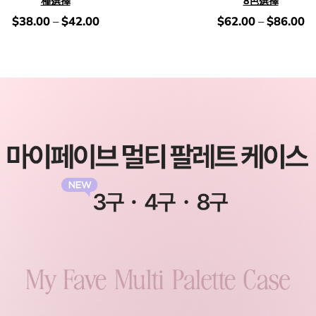
種選擇
8色選擇
價
價
$
38.00
–
$
42.00
$
62.00
–
$
86.00
錢：
錢：