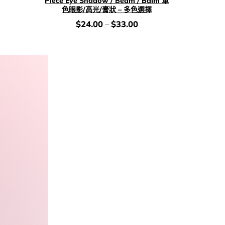
Piece Eye Shadow / Beam / Balm 單
色眼影/高光/膏狀 – 多色選擇
價
$
24.00
–
$
33.00
錢：