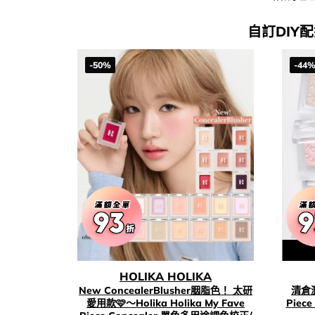
自訂DIY
-50%
-44
HOLIKA HOLIKA
New ConcealerBlusher胭脂色！ 太研
清倉激減
愛用款🩷～Holika Holika My Fave
Piec