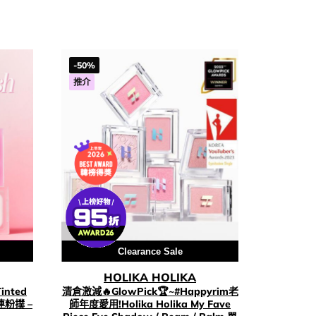
-50%
推介
Clearance Sale
HOLIKA HOLIKA
inted
清倉激減🔥GlowPick🏆~#Happyrim老
連粉撲 –
師年度愛用!Holika Holika My Fave