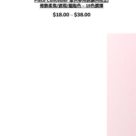
Piece Concealer 單色多用途調色校正/
修飾柔焦/遮瑕/胭脂色 – 19色選擇
價
$
18.00
–
$
38.00
錢：