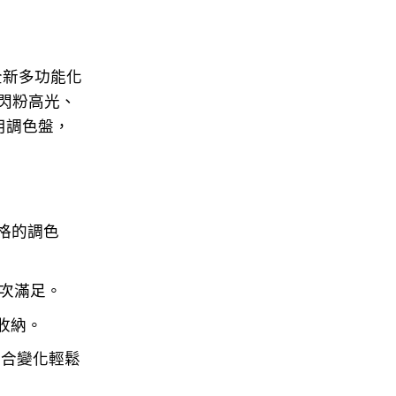
 推出的全新多功能化
閃粉高光、
用調色盤，
格的調色
一次滿足。
收納。
場合變化輕鬆