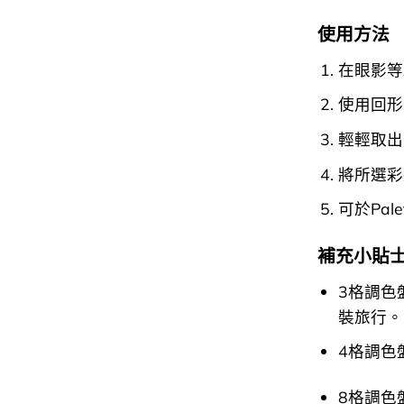
使用方法
在眼影等
使用回形
輕輕取出
將所選彩妝
可於Pa
補充小貼
3格調色
裝旅行。
4格調色
8格調色