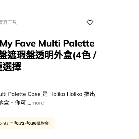
/美容工具
My Fave Multi Palette
影盤遮瑕盤透明外盒(4色 /
3種選擇
ulti Palette Case 是 Holika Holika 推出
。你可 ...
more
$
$
oints ＝
0.72
-
0.96
購物金!