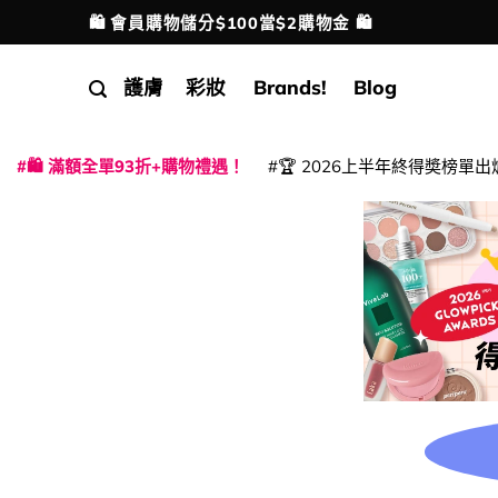
Skip
🛍️ 會員購物儲分$100當$2購物金 🛍️
配送港澳
to
content
護膚
彩妝
Brands!
Blog
🛍️ 滿額全單93折+購物禮遇！
🏆 2026上半年終得奬榜單出
|
|
|
|
|
|
|
|
|
|
|
|
|
|