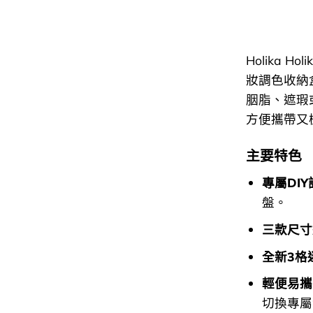
Holika Ho
妝調色收納
胭脂、遮瑕
方便攜帶又
主要特色
專屬DI
盤。
三款尺寸
全新3格
輕便易攜
切換專屬