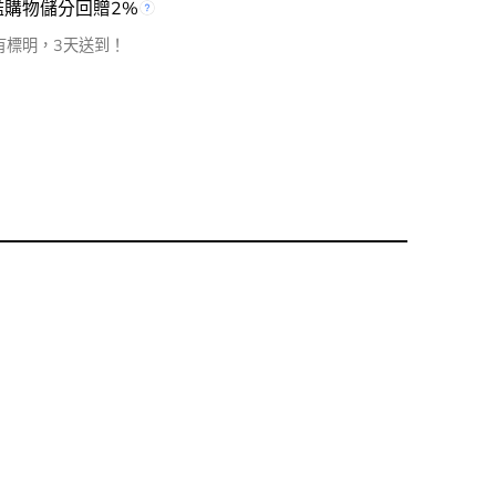
檻購物儲分回贈2%
有標明，3天送到！