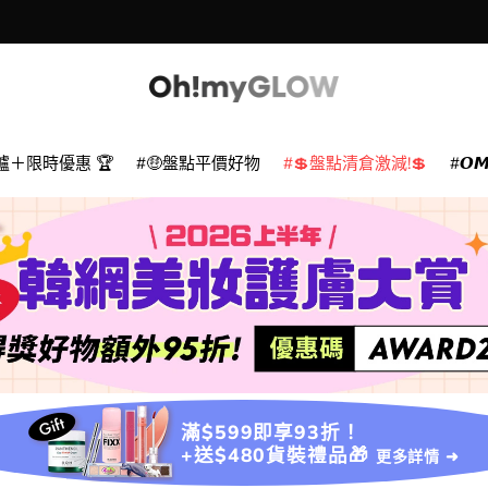
爐＋限時優惠 🏆
🤑盤點平價好物
💲盤點清倉激減!💲
𝙊
滿$599即享93折！
+送$480貨裝禮品🎁
更多詳情 ➜