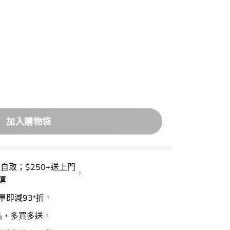
 Multi Palette Case 自訂眼影盤遮瑕盤透明外盒(4色 / 8色 / 3色)
加入購物袋
櫃自取；$250+送上門
運
單即減93
折
*
品，多買多送