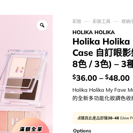
彩妝
彩妝工具
收納
HOLIKA HOLIKA
Holika Holika 
Case 自訂眼
8色 / 3色) – 
價
36.00
–
48.00
$
$
錢：
Holika Holika My Fave M
的全新多功能化妝調色收納盒
💰購買此產品即賺
36-48
Glow P
Options