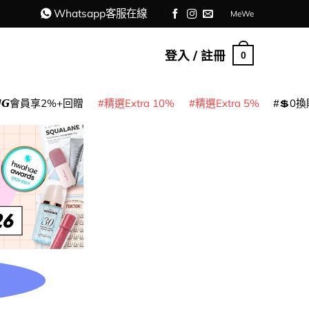
Whatsapp客服在線
MeWe
登入 / 註冊
0
𝙈𝙂會員享2%+回贈
精選Extra 10%
精選Extra 5%
💲0