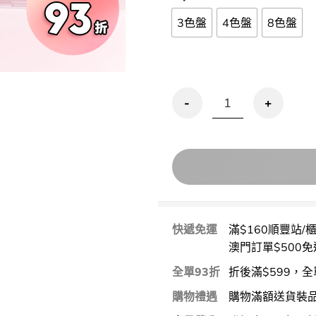
3色盤
4色盤
8色盤
Holika Holika My Fave
快遞免運
滿$160順豐站/
澳門訂單$500免
全單93折
折後滿$599，全
購物禮遇
購物滿額送貨裝