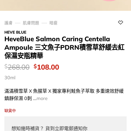
護膚
肌膚問題
暗瘡
HEVE BLUE
HeveBlue Salmon Caring Centella
Ampoule 三文魚子PDRN積雪草舒緩去紅
保濕安瓶精華
價
Original
Current
268.00
108.00
$
$
錢：
price
price
30ml
was:
is:
$268.00.
$108.00.
滿滿積雪草 X 魚腥草 X 獨家專利鮭魚子萃取 多重速效舒緩
鎮靜保濕 0刺 ...
more
缺貨中
想知幾時補貨？ 貨到立即電郵通知你