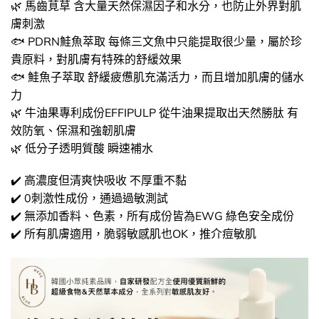
🌿 馬齒莧草 含大量天然保濕因子和水分，也防止外界對肌
膚刺激
🐟 PDRN鮭魚萃取 每條三文魚中只能提取很少量，屬於珍
貴原料，對肌膚有特殊的舒緩效果
🐟 鮭魚子萃取 舒緩疲憊肌充滿活力，而且增加肌膚的儲水
力
🌿 牛油果專利成份EFFIPULP 從牛油果提取出天然勝肽 有
效防氧、保濕和強韌肌膚
🌿 低分子透明質酸 瞬速補水
✔️ 高濃度但清爽快吸收 不厚重不黏
✔️ 0刺激性成份，通過過敏測試
✔️ 無添加香料、色素，所有成份皆為EWG 綠色安全成份
✔️ 所有肌膚適用，脆弱敏感肌也OK，推介痘敏肌