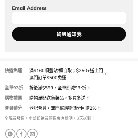
Email Address
快遞免運
滿$160順豐站/櫃自取；$250+送上門
澳門訂單$500免運
全單93折
折後滿$599，全單即減93
折
*
購物禮遇
購物滿額送貨裝品，多買多送
會員積分
登記會員，無門檻購物儲分回贈2%
全現貨發售，小部份補貨預售會有標明，3天送到！