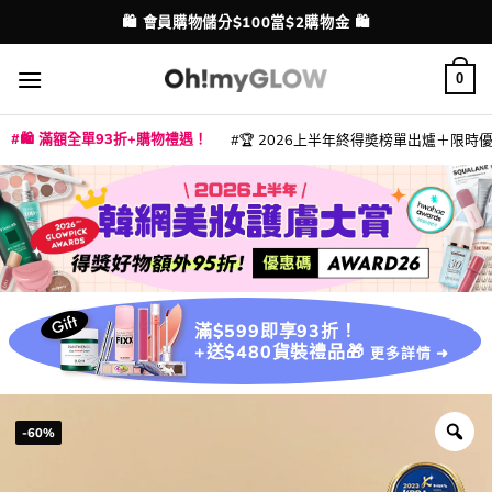
Skip
💳 支援消費券、FPS、八達通、PAYME、信用卡付款
配送港澳
to
content
0
🛍️ 滿額全單93折+購物禮遇！
🏆 2026上半年終得奬榜單出爐＋限時優惠
|
|
|
|
|
|
|
|
|
|
|
|
|
|
滿$599即享93折！
+送$480貨裝禮品🎁
更多詳情 ➜
-60%