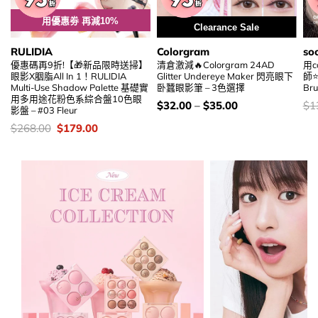
用優惠劵 再減10%
Clearance Sale
RULIDIA
Colorgram
so
優惠碼再9折!【🎁新品限時送掃】
清倉激減🔥Colorgram 24AD
用c
眼影X胭脂All In 1！RULIDIA
Glitter Undereye Maker 閃亮眼下
師⭐
Multi-Use Shadow Palette 基礎實
卧蠶眼影筆 – 3色選擇
Br
用多用途花粉色系綜合盤10色眼
價
價
$
32.00
–
$
35.00
$
1
影盤 – #03 Fleur
錢：
錢
價
Original
Current
$
268.00
$
179.00
錢：
price
price
was:
is:
$268.00.
$179.00.