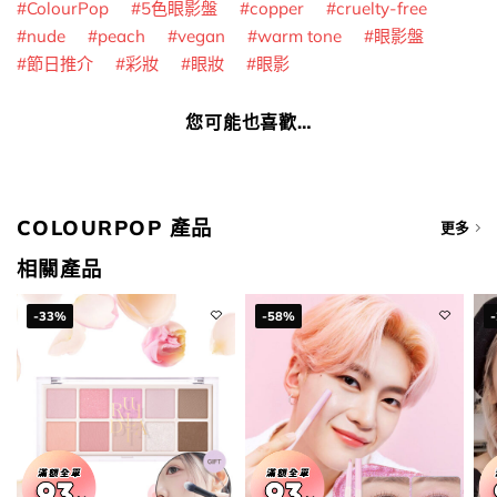
ColourPop
5色眼影盤
copper
cruelty-free
nude
peach
vegan
warm tone
眼影盤
節日推介
彩妝
眼妝
眼影
您可能也喜歡…
COLOURPOP 產品
更多
相關產品
-33%
-58%