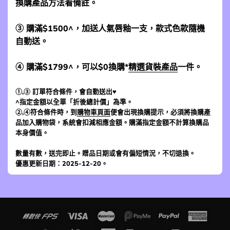
換購產品方法看備註。
③ 購滿$1500^，加送人氣唇釉一支，款式色款隨機
自動送。
④ 購滿$1799^，可以$0換購*
精選貨裝產品
一件。
①,③ 訂單符合條件，會自動送出♥
^指定金額以全單「折後總計價」為準。
②,④符合條件時，到
購物車頁面
便會出現換購提示，必須將換購產
品加入購物袋，系統會扣減相應金額。購滿指定金額不計算換購品
本身價值。
數量有數，送完即止。贈品日期或會有偏短情況，不切退換。
優惠更新日期：2025-12-20。