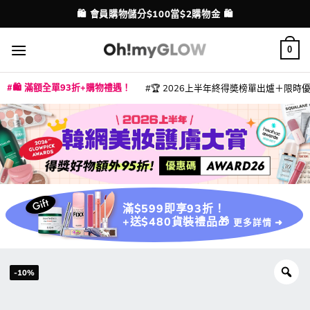
Skip
🛍️ 會員購物儲分$100當$2購物金 🛍️
配送港澳
to
content
0
🛍️ 滿額全單93折+購物禮遇！
🏆 2026上半年終得奬榜單出爐＋限時優惠
|
|
|
|
|
|
|
|
|
|
|
|
|
|
滿$599即享93折！
+送$480貨裝禮品🎁
更多詳情 ➜
-10%