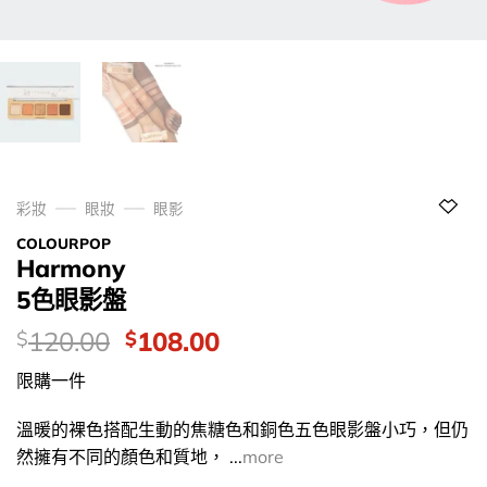
彩妝
眼妝
眼影
COLOURPOP
Harmony
5色眼影盤
價
Original
Current
120.00
108.00
$
$
錢：
price
price
限購一件
was:
is:
$120.00.
$108.00.
溫暖的裸色搭配生動的焦糖色和銅色五色眼影盤小巧，但仍
然擁有不同的顏色和質地， ...
more