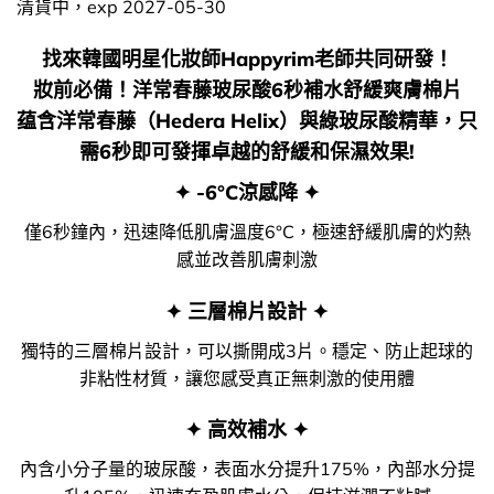
清貨中，exp 2027-05-30
找來韓國明星化妝師Happyrim老師共同研發！
妝前必備！洋常春藤玻尿酸6秒補水舒緩爽膚棉片
蕴含洋常春藤（Hedera Helix）與綠玻尿酸精華，只
需6秒即可發揮卓越的舒緩和保濕效果!
✦ -6°C涼感降 ✦
僅6秒鐘內，迅速降低肌膚溫度6°C，極速舒緩肌膚的灼熱
感並改善肌膚刺激
✦ 三層棉片設計 ✦
獨特的三層棉片設計，可以撕開成3片。穩定、防止起球的
非粘性材質，讓您感受真正無刺激的使用體
✦ 高效補水 ✦
內含小分子量的玻尿酸，表面水分提升175%，內部水分提