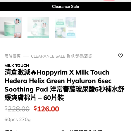
Clearance Sale
限時優惠
CLEARANCE SALE 臨期/盤點清貨
MILK TOUCH
清倉激減🔥Happyrim X Milk Touch
Hedera Helix Green Hyaluron 6sec
Soothing Pad 洋常春藤玻尿酸6秒補水舒
緩爽膚棉片 – 60片裝
價
Original
Current
228.00
126.00
$
$
錢：
price
price
60pcs 270g
was:
is:
$228.00.
$126.00.