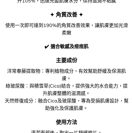
升105%，迅速充盈肌膚水分，保持滋潤不粘膩
✦ 角質改善 ✦
使用一次即可達到190%的角質改善效果，讓肌膚更加光滑
柔嫩
✔️ 適合敏感及痘痘肌
主要成份
洋常春藤提取物：專利植物成分，有效幫助舒緩及保濕肌
膚。
綠玻尿酸：與積雪草(Cica)結合，提供強大的水合能力，提
升肌膚整體的滋潤感。
天然修復成分：融合Cica及玻尿酸，專為受損肌膚設計，幫
助強化及保護肌膚。
使用方法
清潔面部後，取出一片舒緩棉片。