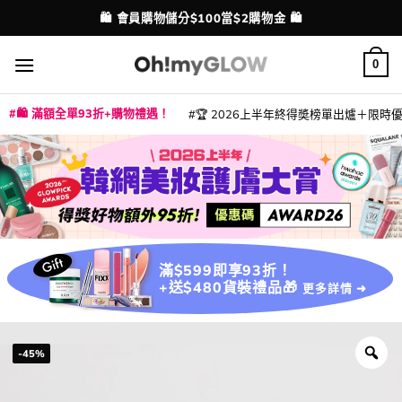
Skip
💳 支援消費券、FPS、八達通、PAYME、信用卡付款
配送港澳
to
content
0
🛍️ 滿額全單93折+購物禮遇！
🏆 2026上半年終得奬榜單出爐＋限時優惠
|
|
|
|
|
|
|
|
|
|
|
|
|
|
滿$599即享93折！
+送$480貨裝禮品🎁
更多詳情 ➜
-45%