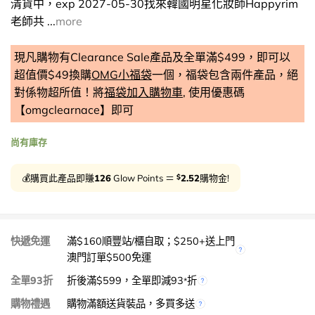
清貨中，exp 2027-05-30找來韓國明星化妝師Happyrim
老師共 ...
more
現凡購物有Clearance Sale產品及全單滿$499，即可以
超值價$49換購
OMG小福袋
一個，福袋包含兩件產品，絕
對係物超所值！將
福袋加入購物車
, 使用優惠碼
【omgclearnace】即可
尚有庫存
$
💰購買此產品即賺
126
Glow Points ＝
2.52
購物金!
快遞免運
滿$160順豐站/櫃自取；$250+送上門
澳門訂單$500免運
全單93折
折後滿$599，全單即減93
折
*
購物禮遇
購物滿額送貨裝品，多買多送