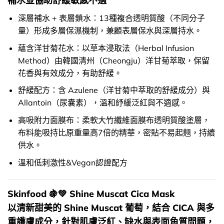
補水並協助舒緩敏感不適
深層補水 + 表層鎖水：13種複合透明質酸（不同分子
量）形成多層保濕機制，兼顧表層保水與深層持水。
蘊含洋甘菊花水：以草本浸取法（Herbal Infusion
Method）由韓國清州（Cheongju）洋甘菊萃取，保留
花香與有效成分，有助舒緩。
舒緩配方：含 Azulene（洋甘菊中萃取的舒緩成分）與
Allantoin（尿囊素），溫和紓緩泛紅與不適感。
高吸附力面膜布：柔軟大竹纖維面膜布透明質酸塗層，
布料能吸持比原重量高7倍的精華，密貼不易起翹，持續
供水。
溫和低刺激性&Vegan認證配方
Skinfood 🍇💚 Shine Muscat Cica Mask
以清新甜美的 Shine Muscat 葡萄，結合 CICA 與多
重護膚成分，針對肌膚泛紅、缺水與表面角質問題，