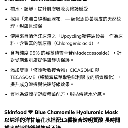
補水、鎮靜、提升肌膚吸收與修護感受
採用「未漂白純棉面膜布」— 類似馬鈴薯表皮的天然紋
理，親膚且環保
使用來自清淨江原道之「Upcycling獨特馬鈴薯」作為原
料，含豐富的氯原酸（Chlorogenic acid）。
含有純度 95% 的羥基積雪草苷(Madecassoside），針
對受刺激肌膚提供鎮靜與保護。
添加雙重「修護吸收複合物」CICASOME 與
TECASOME（將積雪草萃取物以利吸收的脂質體化），
提升成分滲透與快速舒緩效果。
質地為滋潤型舒緩精華配方，服貼傳遞水分感。
Skinfood 💙 Blue Chamomile Hyaluronic Mask
以純淨的洋甘菊花水搭配13種複合透明質酸 長時間