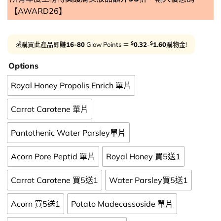
【AWARD26】
$
$
💰購買此產品即賺
16-80
Glow Points ＝
0.32
-
1.60
購物金!
Options
Royal Honey Propolis Enrich 單片
Carrot Carotene 單片
Pantothenic Water Parsley單片
Acorn Pore Peptid 單片
Royal Honey 買5送1
Carrot Carotene 買5送1
Water Parsley買5送1
Acorn 買5送1
Potato Madecassoside 單片