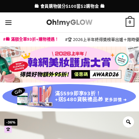
Skip
💳 支援消費券、FPS、八達通、PAYME、信用卡付款
配送港澳
to
content
0
🛍️ 滿額全單93折+購物禮遇！
🏆 2026上半年終得奬榜單出爐＋限時優惠
|
|
|
|
|
|
|
|
|
|
|
|
|
|
滿$599即享93折！
+送$480貨裝禮品🎁
更多詳情 ➜
-36%
🏆