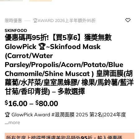
限時優惠
🏆AWARD 2026上半年額外95折
SKINFOOD
優惠碼再95折!【買5享6】獲奬無數
GlowPick 🏆~Skinfood Mask
(Carrot/Water
Parsley/Propolis/Acorn/Potato/Blue
Chamomile/Shine Muscat ) 皇牌面膜(胡
蘿蔔/水芹菜/皇室黑蜂膠/ 橡果/馬鈴薯/藍洋
甘菊/香印青提) – 多款選擇
價
16.00
–
80.00
$
$
錢：
🏆 GlowPick Award #滋潤面膜 2025 第2名|2024年度
...
more
所有年度上榜得獎護膚美妝品額外𝟵𝟱折，輸入優惠碼