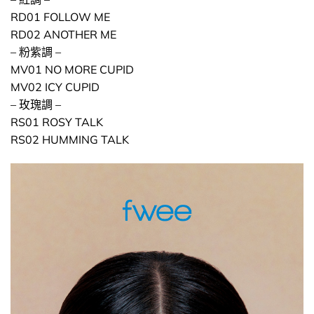
RD01 FOLLOW ME
RD02 ANOTHER ME
– 粉紫調 –
MV01 NO MORE CUPID
MV02 ICY CUPID
– 玫瑰調 –
RS01 ROSY TALK
RS02 HUMMING TALK