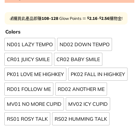
$
$
💰購買此產品即賺
108-128
Glow Points ＝
2.16
-
2.56
購物金!
Colors
ND01 LAZY TEMPO
ND02 DOWN TEMPO
CR01 JUICY SMILE
CR02 BABY SMILE
PK01 LOVE ME HIGHKEY
PK02 FALL IN HIGHKEY
RD01 FOLLOW ME
RD02 ANOTHER ME
MV01 NO MORE CUPID
MV02 ICY CUPID
RS01 ROSY TALK
RS02 HUMMING TALK