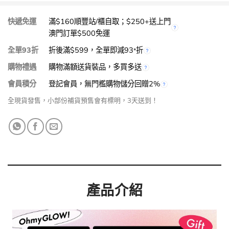
快遞免運
滿$160順豐站/櫃自取；$250+送上門
澳門訂單$500免運
全單93折
折後滿$599，全單即減93
折
*
購物禮遇
購物滿額送貨裝品，多買多送
會員積分
登記會員，無門檻購物儲分回贈2%
全現貨發售，小部份補貨預售會有標明，3天送到！
產品介紹