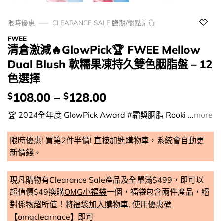
限時優惠
CLEARANCE SALE 臨期/盤點清貨
FWEE
清倉激減🔥GlowPick🏆 FWEE Mellow
Dual Blush 軟糯果凍持久雙色胭脂盤 – 12
色選擇
價
108.00
–
128.00
$
$
錢：
🏆 2024全年度 GlowPick Award #霜奬胭脂 Rooki ...
more
限時優惠! 買第2件半價! 直接加進購物車，系統會自動更
新價錢。
現凡購物有Clearance Sale產品及全單滿$499，即可以
超值價$49換購
OMG小福袋
一個，福袋包含兩件產品，絕
對係物超所值！將
福袋加入購物車
, 使用優惠碼
【omgclearnace】即可