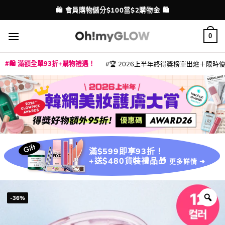
Skip
💳 支援消費券、FPS、八達通、PAYME、信用卡付款
⭐ 精選產品9折！【EXTRA10】
配送港澳
to
content
0
🛍️ 滿額全單93折+購物禮遇！
🏆 2026上半年終得奬榜單出爐＋限時優惠
|
|
|
|
|
|
|
|
|
|
|
|
|
|
滿$599即享93折！
+送$480貨裝禮品🎁
更多詳情 ➜
-36%