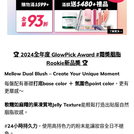
🏆 2024全年度 GlowPick Award #霜奬胭脂
Rookie新品奬 🏆
Mellow Dual Blush – Create Your Unique Moment
每盤配有基礎
打底base color ＋ 氛圍色point color
，更有
更層感～
軟糯如麻糬的果凍質地Jelly Texture
能輕鬆打造出貼服自然
胭脂妝感。
#
24小時持久力
，使用高持色力的粉末能讓妝容全日不褪
色。