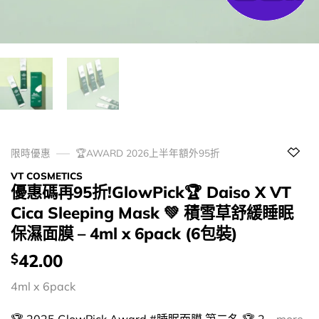
限時優惠
🏆AWARD 2026上半年額外95折
VT COSMETICS
優惠碼再95折!GlowPick🏆 Daiso X VT
Cica Sleeping Mask 💚 積雪草舒緩睡眠
保濕面膜 – 4ml x 6pack (6包裝)
價
42.00
$
錢：
4ml x 6pack