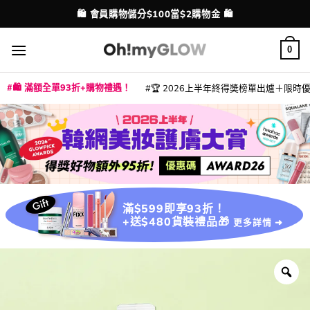
Skip
🛍️ 會員購物儲分$100當$2購物金 🛍️
配送港澳
to
content
0
🛍️ 滿額全單93折+購物禮遇！
🏆 2026上半年終得奬榜單出爐＋限時優惠
|
|
|
|
|
|
|
|
|
|
|
|
|
|
滿$599即享93折！
+送$480貨裝禮品🎁
更多詳情 ➜