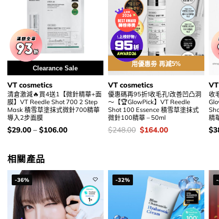
用優惠劵 再減5%
Clearance Sale
VT cosmetics
VT cosmetics
VT
清倉激減🔥買4送1【微針精華+面
優惠碼再95折!收毛孔!改善凹凸洞
收
膜】VT Reedle Shot 700 2 Step
～【🏆GlowPick】VT Reedle
Glo
Mask 積雪草塗抹式微針700精華
Shot 100 Essence 積雪草塗抹式
Sh
導入2步面膜
微針100精華 – 50ml
精華
價
價
Original
Current
價
$
29.00
–
$
106.00
$
248.00
$
164.00
$
3
錢：
錢：
price
price
錢
was:
is:
$248.00.
$164.00.
相關產品
-36%
-32%