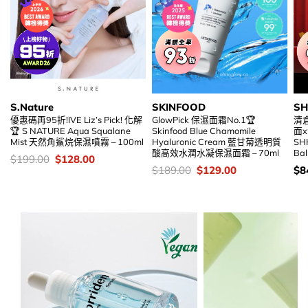
S.Nature
SKINFOOD
S
優惠碼再95折!IVE Liz’s Pick! 化解
GlowPick 保濕面霜No.1🏆
清
🏆 S NATURE Aqua Squalane
Skinfood Blue Chamomile
面x
Mist 天然角鯊烷保濕噴霧 – 100ml
Hyaluronic Cream 藍甘菊透明質
SH
酸高效水潤水凝保濕面霜 – 70ml
Ba
價
Original
Current
$
199.00
$
128.00
錢：
price
price
價
Original
Current
價
$
189.00
$
129.00
$
8
was:
is:
錢：
price
price
錢
$199.00.
$128.00.
was:
is:
$189.00.
$129.00.