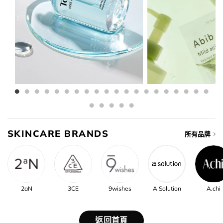
SKINCARE BRANDS
所有品牌
2aN
3CE
9wishes
A Solution
A.chi
返回首頁