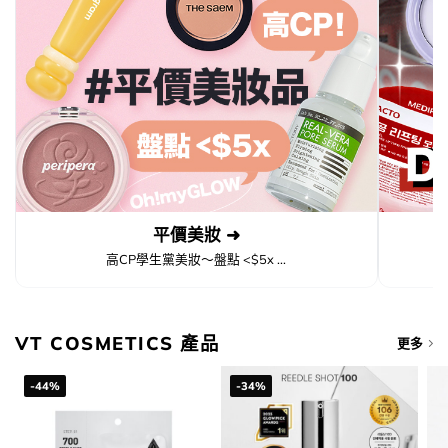
平價美妝 ➜
高CP學生黨美妝～盤點 <$5x ...
VT COSMETICS 產品
更多
-44%
-34%