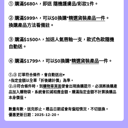
① 購滿$680^，即送 隨機護膚品/彩妝1件。
② 購滿$999^，可以$0換購*
精選貨裝產品一件
。
換購產品方法看備註。
③ 購滿$1500^，加送人氣唇釉一支，款式色款隨機
自動送。
④ 購滿$1799^，可以$0換購*
精選貨裝產品
一件。
①,③ 訂單符合條件，會自動送出♥
^指定金額以全單「折後總計價」為準。
②,④符合條件時，到
購物車頁面
便會出現換購提示，必須將換購產
品加入購物袋，系統會扣減相應金額。購滿指定金額不計算換購品
本身價值。
數量有數，送完即止。贈品日期或會有偏短情況，不切退換。
優惠更新日期：2025-12-20。