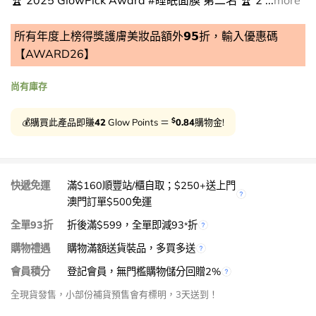
🏆 2025 GlowPick Award #睡眠面膜 第二名 🏆 2 ...
more
所有年度上榜得獎護膚美妝品額外𝟵𝟱折，輸入優惠碼
【AWARD26】
尚有庫存
$
💰購買此產品即賺
42
Glow Points ＝
0.84
購物金!
快遞免運
滿$160順豐站/櫃自取；$250+送上門
澳門訂單$500免運
全單93折
折後滿$599，全單即減93
折
*
購物禮遇
購物滿額送貨裝品，多買多送
會員積分
登記會員，無門檻購物儲分回贈2%
全現貨發售，小部份補貨預售會有標明，3天送到！