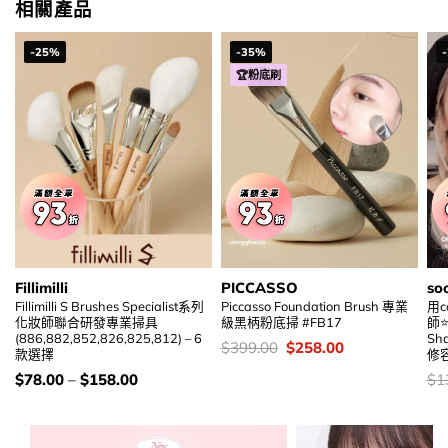
相關產品
-25%
-35%
🏆粉底刷
Fillimilli
PICCASSO
so
Fillimilli S Brushes Specialist系列
Piccasso Foundation Brush 專業
用c
化妝師聯合研發專業掃具
級黑柄粉底掃 #FB17
師⭐
(886,882,852,826,825,812) – 6
Sh
價
Original
Current
$
399.00
$
258.00
款選擇
修容
錢：
price
price
was:
is:
價
價
$
78.00
–
$
158.00
$
1
$399.00.
$258.00.
錢：
錢