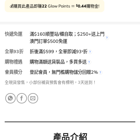
$
💰購買此產品即賺
22
Glow Points ＝
0.44
購物金!
快遞免運
滿$160順豐站/櫃自取；$250+送上門
澳門訂單$500免運
全單93折
折後滿$599，全單即減93
折
*
購物禮遇
購物滿額送貨裝品，多買多送
會員積分
登記會員，無門檻購物儲分回贈2%
全現貨發售，小部份補貨預售會有標明，3天送到！
產品介紹