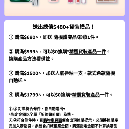
送出總值$480+貨裝禮品！
① 購滿$680^，即送 隨機護膚品/彩妝1件。
② 購滿$999^，可以$0換購*
精選貨裝產品一件
。
換購產品方法看備註。
③ 購滿$1500^，加送人氣唇釉一支，款式色款隨機
自動送。
④ 購滿$1799^，可以$0換購*
精選貨裝產品
一件。
①,③ 訂單符合條件，會自動送出♥
^指定金額以全單「折後總計價」為準。
②,④符合條件時，到
購物車頁面
便會出現換購提示，必須將換購產
品加入購物袋，系統會扣減相應金額。購滿指定金額不計算換購品