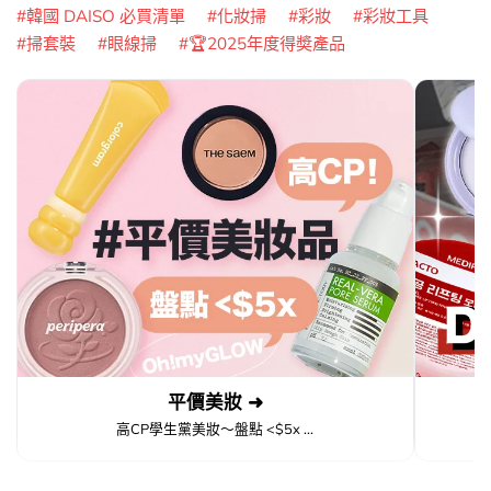
韓國 DAISO 必買清單
化妝掃
彩妝
彩妝工具
掃套裝
眼線掃
🏆2025年度得奬產品
平價美妝 ➜
高CP學生黨美妝～盤點 <$5x ...