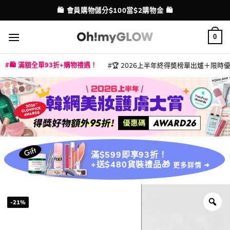
Skip
🛍️ 會員購物儲分$100當$2購物金 🛍️
配送港澳
to
content
0
🛍️ 滿額全單93折+購物禮遇！
🏆 2026上半年終得奬榜單出爐＋限時優惠
|
|
|
|
|
|
|
|
|
|
|
|
|
|
滿$599即享93折！
+送$480貨裝禮品🎁
更多詳情 ➜
-21%