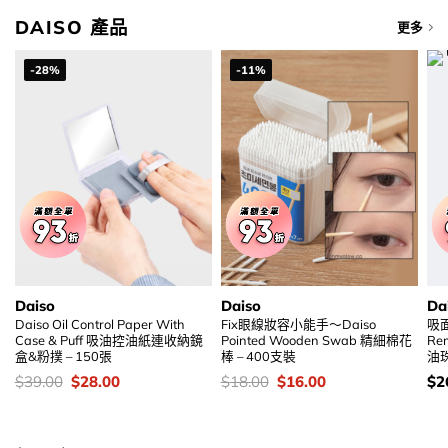
DAISO 產品
更多
-28%
-11%
Daiso
Daiso
Da
Daiso Oil Control Paper With
Fix眼線妝容小能手～Daiso
吸面
Case & Puff 吸油控油紙連收納鏡
Pointed Wooden Swab 精細棉花
Re
盒&粉撲 – 150張
棒 – 400支裝
油
價
Original
Current
價
Original
Current
價
$
39.00
$
28.00
$
18.00
$
16.00
$
2
錢：
price
price
錢：
price
price
錢
was:
is:
was:
is:
$39.00.
$28.00.
$18.00.
$16.00.