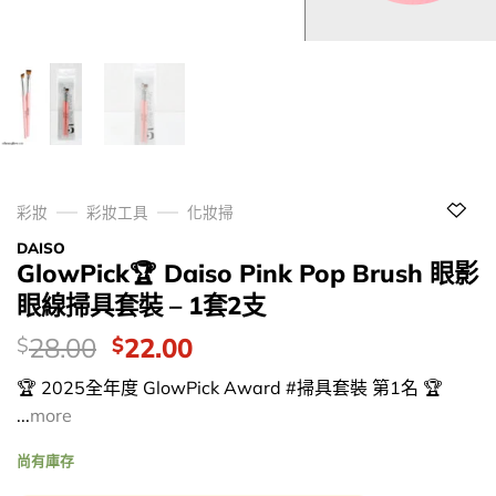
彩妝
彩妝工具
化妝掃
DAISO
GlowPick🏆 Daiso Pink Pop Brush 眼影
眼線掃具套裝 – 1套2支
價
Original
Current
28.00
22.00
$
$
錢：
price
price
🏆 2025全年度 GlowPick Award #掃具套裝 第1名 🏆
was:
is:
...
more
$28.00.
$22.00.
尚有庫存