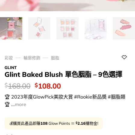
彩妝
輪廓修飾
胭脂
GLINT
Glint Baked Blush 單色胭脂 – 9色選擇
價
Original
Current
168.00
108.00
$
$
錢：
price
price
🏆 2023年度GlowPick美妝大賞 #Rookie新品奬 #胭脂類
was:
is:
🏆 ...
more
$168.00.
$108.00.
$
💰購買此產品即賺
108
Glow Points ＝
2.16
購物金!