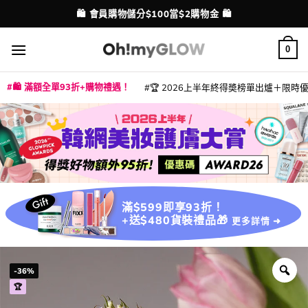
Skip
💳 支援消費券、FPS、八達通、PAYME、信用卡付款
配送港澳
to
content
0
🛍️ 滿額全單93折+購物禮遇！
🏆 2026上半年終得奬榜單出爐＋限時優惠
|
|
|
|
|
|
|
|
|
|
|
|
|
|
滿$599即享93折！
+送$480貨裝禮品🎁
更多詳情 ➜
-36%
🏆