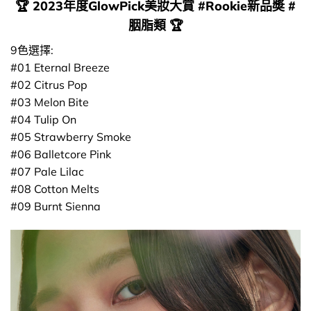
🏆 2023年度GlowPick美妝大賞 #Rookie新品奬 #
胭脂類 🏆
9色選擇:
#01 Eternal Breeze
#02 Citrus Pop
#03 Melon Bite
#04 Tulip On
#05 Strawberry Smoke
#06 Balletcore Pink
#07 Pale Lilac
#08 Cotton Melts
#09 Burnt Sienna