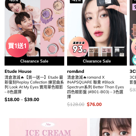
-63%
-41%
Clearance Sale
Clearance Sale
Etude House
rom&nd
3C
清倉激減🔥【買一送一】Etude 最
清倉激減🔥romand X
3CE
新復刻Replay Collection 練習曲系
INAPSQUARE 聯乘 #Black
影盤
列 Look At My Eyes 實用單色眼影
Spectrum系列 Better Than Eyes
價
$
3
– 8色選擇
四色眼影盤 (#B01-B03) – 3色選
錢
擇
價
$
18.00
–
$
39.00
錢：
價
Original
Current
$
128.00
$
76.00
錢：
price
price
was:
is:
$128.00.
$76.00.