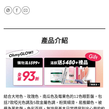
產品介紹
結合大地色、玫瑰色、南瓜色及莓果色的12色眼影盤，包
括7款啞光色調及5款金屬色調，粉質細滑，易推顯色。被
譽為萬能盤，色彩百搭，無論是基本日常還是別出心裁的約