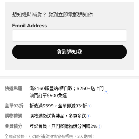
想知幾時補貨？ 貨到立即電郵通知你
Email Address
快遞免運
滿$160順豐站/櫃自取；$250+送上門
澳門訂單$500免運
全單93折
折後滿$599，全單即減93
折
*
購物禮遇
購物滿額送貨裝品，多買多送
會員積分
登記會員，無門檻購物儲分回贈2%
全現貨發售，小部份補貨預售會有標明，3天送到！