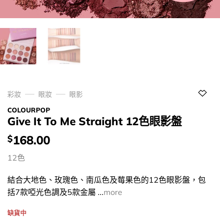
彩妝
眼妝
眼影
COLOURPOP
Give It To Me Straight 12色眼影盤
價
168.00
$
錢：
12色
結合大地色、玫瑰色、南瓜色及莓果色的12色眼影盤，包
括7款啞光色調及5款金屬 ...
more
缺貨中