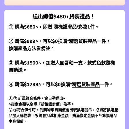
送出總值$480+貨裝禮品！
① 購滿$680^，即送 隨機護膚品/彩妝1件。
② 購滿$999^，可以$0換購*
精選貨裝產品一件
。
換購產品方法看備註。
③ 購滿$1500^，加送人氣唇釉一支，款式色款隨機
自動送。
④ 購滿$1799^，可以$0換購*
精選貨裝產品
一件。
①,③ 訂單符合條件，會自動送出♥
^指定金額以全單「折後總計價」為準。
②,④符合條件時，到
購物車頁面
便會出現換購提示，必須將換購產
品加入購物袋，系統會扣減相應金額。購滿指定金額不計算換購品
本身價值。