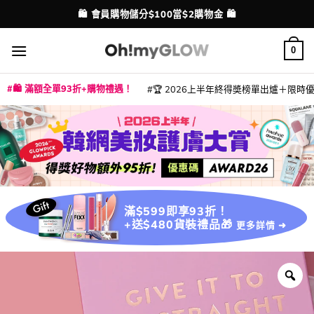
Skip
🛍️ 會員購物儲分$100當$2購物金 🛍️
配送港澳
to
content
0
🛍️ 滿額全單93折+購物禮遇！
🏆 2026上半年終得奬榜單出爐＋限時優惠
|
|
|
|
|
|
|
|
|
|
|
|
|
|
滿$599即享93折！
+送$480貨裝禮品🎁
更多詳情 ➜