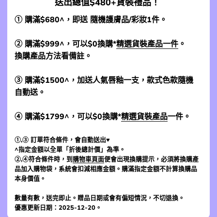
送出總值$480+貨裝禮品！
① 購滿$680^，即送 隨機護膚品/彩妝1件。
② 購滿$999^，可以$0換購*
精選貨裝產品一件
。
換購產品方法看備註。
③ 購滿$1500^，加送人氣唇釉一支，款式色款隨機
自動送。
④ 購滿$1799^，可以$0換購*
精選貨裝產品
一件。
①,③ 訂單符合條件，會自動送出♥
^指定金額以全單「折後總計價」為準。
②,④符合條件時，到
購物車頁面
便會出現換購提示，必須將換購產
品加入購物袋，系統會扣減相應金額。購滿指定金額不計算換購品
本身價值。
數量有數，送完即止。贈品日期或會有偏短情況，不切退換。
優惠更新日期：2025-12-20。