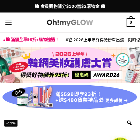
Skip
🛍️ 會員購物儲分$100當$2購物金 🛍️
配送港澳
to
content
0
🛍️ 滿額全單93折+購物禮遇！
🏆 2026上半年終得奬榜單出爐＋限時優惠
|
|
|
|
|
|
|
|
|
|
|
|
|
|
滿$599即享93折！
+送$480貨裝禮品🎁
更多詳情 ➜
-11%