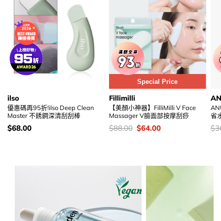
Special Price
ilso
Fillimilli
A
優惠碼再95折!ilso Deep Clean
【美顏小神器】FilliMilli V Face
ANU
Master 不銹鋼深清刮刮棒
Massager V臉面部按摩刮痧
省
價
價
Original
Current
價
$
68.00
$
88.00
$
64.00
$
3
錢：
錢：
price
price
錢
was:
is:
$88.00.
$64.00.