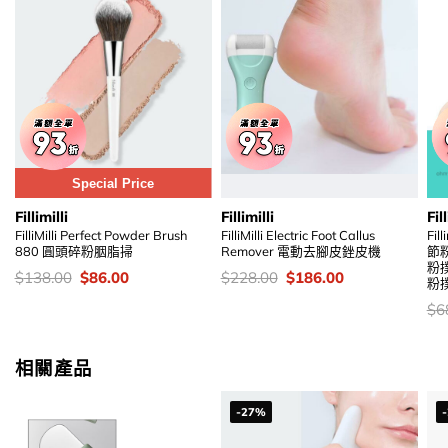
Special Price
Fillimilli
Fillimilli
Fill
FilliMilli Perfect Powder Brush
FilliMilli Electric Foot Callus
Fil
880 圓頭碎粉胭脂掃
Remover 電動去腳皮銼皮機
節粉
粉
價
Original
Current
價
Original
Current
$
138.00
$
86.00
$
228.00
$
186.00
粉
錢：
price
price
錢：
price
price
was:
is:
was:
is:
價
$
6
$138.00.
$86.00.
$228.00.
$186.00.
錢
相關產品
-27%