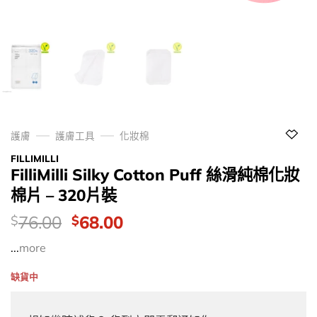
護膚
護膚工具
化妝棉
FILLIMILLI
FilliMilli Silky Cotton Puff 絲滑純棉化妝
棉片 – 320片裝
價
Original
Current
76.00
68.00
$
$
錢：
price
price
...
more
was:
is:
$76.00.
$68.00.
缺貨中