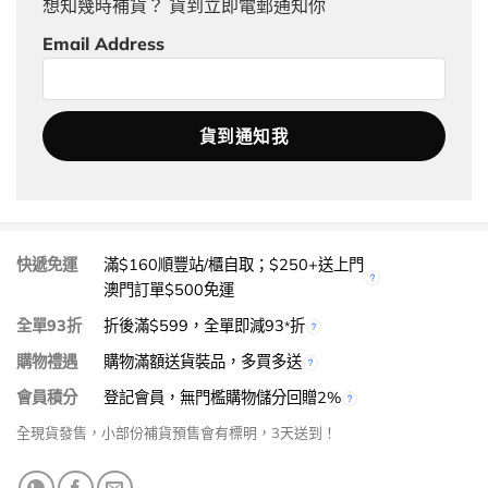
想知幾時補貨？ 貨到立即電郵通知你
Email Address
快遞免運
滿$160順豐站/櫃自取；$250+送上門
澳門訂單$500免運
全單93折
折後滿$599，全單即減93
折
*
購物禮遇
購物滿額送貨裝品，多買多送
會員積分
登記會員，無門檻購物儲分回贈2%
全現貨發售，小部份補貨預售會有標明，3天送到！