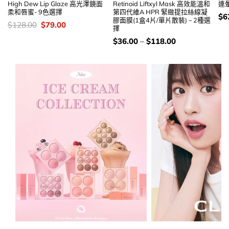
High Dew Lip Glaze 高光澤鏡面
Retinoid Liftxyl Mask 高效能溫和
連暈
柔和唇蜜- 9色選擇
第四代維A HPR 緊緻提拉絲線凝
價
$
6
膠面膜(1盒4片/單片散裝) – 2種選
錢
價
Original
Current
$
128.00
$
79.00
擇
錢：
price
price
was:
is:
價
$
36.00
–
$
118.00
$128.00.
$79.00.
錢：