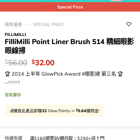
Special Price
限時優惠
SPECIAL PRICE
FILLIMILLI
FilliMilli Point Liner Brush 514 精細眼影
眼線掃
價
Original
Current
56.00
32.00
$
$
錢：
price
price
🏆 2024 上半年 GlowPick Award #眼影掃 第三名 🏆
was:
is:
...
more
$56.00.
$32.00.
尚有庫存
$
💰購買此產品即賺
32
Glow Points ＝
0.64
購物金!
快遞免運
滿$160順豐站/櫃自取；$250+送上門