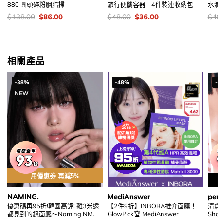
880 圓頭碎粉胭脂掃
旅行便儶容器 – 4件裝連收納包
水
價
Original
Current
價
Original
Current
價
$
138.00
$
86.00
$
48.00
$
36.00
$
4
錢：
price
price
錢：
price
price
錢
was:
is:
was:
is:
$138.00.
$86.00.
$48.00.
$36.00.
相關產品
-38%
-48%
NEW
用優惠劵 再減5%
NAMING.
MediAnswer
pe
優惠碼再95折!韓國高評! 離3米遠
【2件9折】INBORA推介面膜！
清倉
都見到的鏡面感～Naming NM.
GlowPick🏆 MediAnswer
Sh