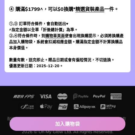
④ 購滿$1799^，可以$0換購*
精選貨裝產品
一件。
①,③ 訂單符合條件，會自動送出♥
^指定金額以全單「折後總計價」為準。
②,④符合條件時，到
購物車頁面
便會出現換購提示，必須將換購產
品加入購物袋，系統會扣減相應金額。購滿指定金額不計算換購品
本身價值。
數量有數，送完即止。贈品日期或會有偏短情況，不切退換。
優惠更新日期：2025-12-20。
配送及運費
退貨條款
網上購物入門
追蹤訂單狀況
評價留言條款
聯絡我們
關於我們
加入購物袋
2026 © Oh My Glow Ltd. All Rights Reserved.