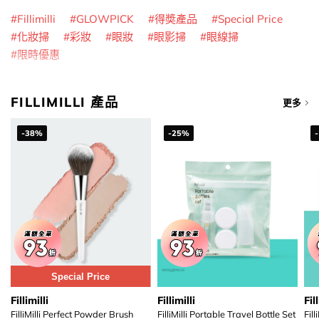
Fillimilli
GLOWPICK
得奬產品
Special Price
化妝掃
彩妝
眼妝
眼影掃
眼線掃
限時優惠
FILLIMILLI 產品
更多
-38%
-25%
Special Price
Fillimilli
Fillimilli
Fill
FilliMilli Perfect Powder Brush
FilliMilli Portable Travel Bottle Set
Fil