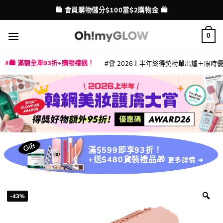
Skip
💳 支援消費券、FPS、八達通、PAYME、信用卡付款
配送港澳
to
content
0
🛍️ 滿額全單93折+購物禮遇！
🏆 2026上半年終得奬榜單出爐＋限時優惠
|
|
|
|
|
|
|
|
|
|
|
|
|
|
滿$599即享93折！
+送$480貨裝禮品🎁
更多詳情 ➜
-43%