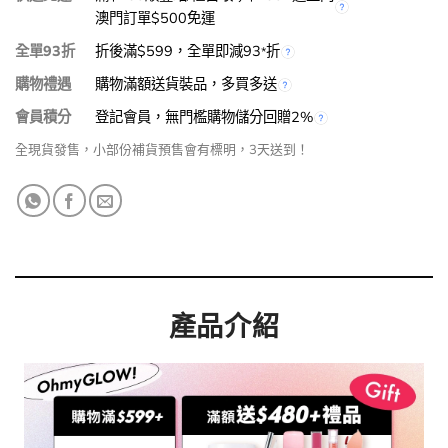
澳門訂單$500免運
全單93折
折後滿$599，全單即減93
折
*
購物禮遇
購物滿額送貨裝品，多買多送
會員積分
登記會員，無門檻購物儲分回贈2%
全現貨發售，小部份補貨預售會有標明，3天送到！
產品介紹