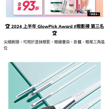
🏆 2024 上半年 GlowPick Award #眼影掃 第三名
🏆
尖細刷頭，可用於塗抺眼影、眼線暈染、卧蠶、眼尾三角區
位