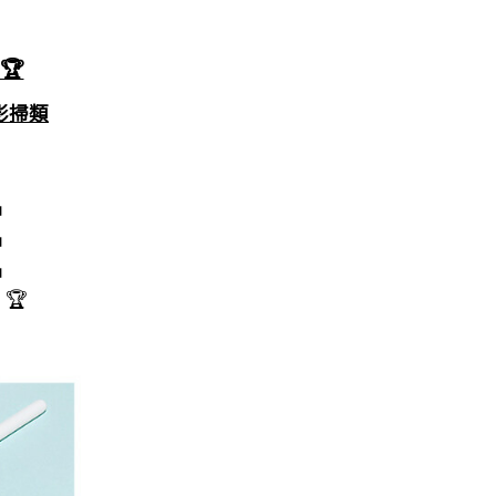
🏆
眼影掃類
名
名
名
🏆