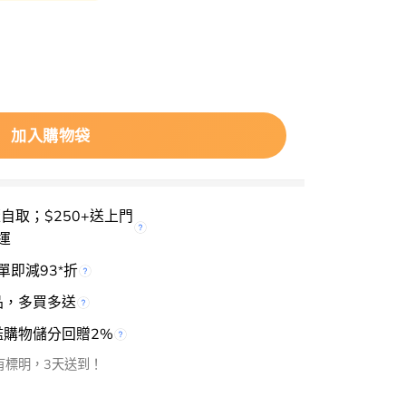
Point Eyeshadow Brush Defining 511 精巧眼影掃 數量
加入購物袋
櫃自取；$250+送上門
運
單即減93
折
*
品，多買多送
檻購物儲分回贈2%
有標明，3天送到！