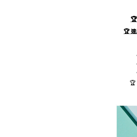

🏆 
🏆