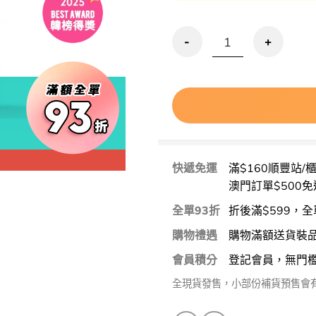
🏆GlowPick~ FilliMilli 
快遞免運
滿$160順豐站/
澳門訂單$500免
全單93折
折後滿$599，全
購物禮遇
購物滿額送貨裝
會員積分
登記會員，無門
全現貨發售，小部份補貨預售會