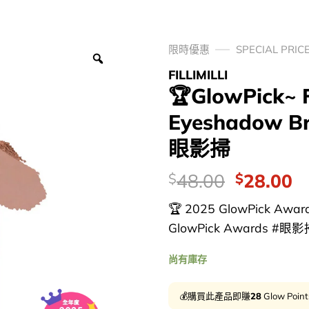
限時優惠
SPECIAL PRIC
FILLIMILLI
🏆GlowPick~ Fi
Eyeshadow Br
眼影掃
價
Original
C
48.00
28.00
$
$
錢：
price
p
🏆 2025 GlowPick Aw
was:
is
GlowPick Awards #眼影掃
$48.00.
$
尚有庫存
💰購買此產品即賺
28
Glow Poin