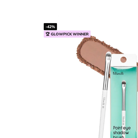
-42%
🏆 GLOWPICK WINNER