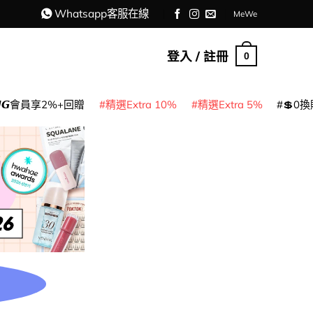
Whatsapp客服在線
MeWe
登入 / 註冊
0
𝙈𝙂會員享2%+回贈
精選Extra 10%
精選Extra 5%
💲0