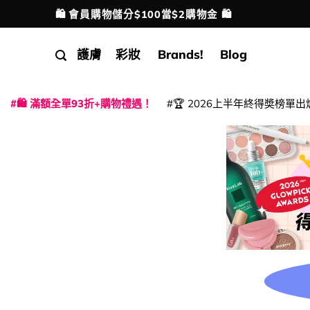
Skip
🛍️ 會員購物儲分$100當$2購物金 🛍️
配送港澳
to
content
護膚
彩妝
Brands!
Blog
🛍️ 滿額全單93折+購物禮遇！
🏆 2026上半年終得奬榜單出
|
|
|
|
|
|
|
|
|
|
|
|
|
|