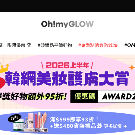
爐＋限時優惠 🏆
🤑盤點平價好物
💲盤點清倉激減!💲
𝙊
滿$599即享93折！
+送$480貨裝禮品🎁
更多詳情 ➜